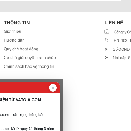
THÔNG TIN
LIÊN HỆ
Giới thiệu
Công ty C
Hướng dẫn
HN: 102 T
➤
Quy chế hoạt động
Số GCNĐKD
➤
Cơ chế giải quyết tranh chấp
Nơi cấp: S
Chính sách bảo vệ thông tin
IỆN TỬ VATGIA.COM
.com – trân trọng thông báo:
gia.com kể từ ngày
31 tháng 3 năm