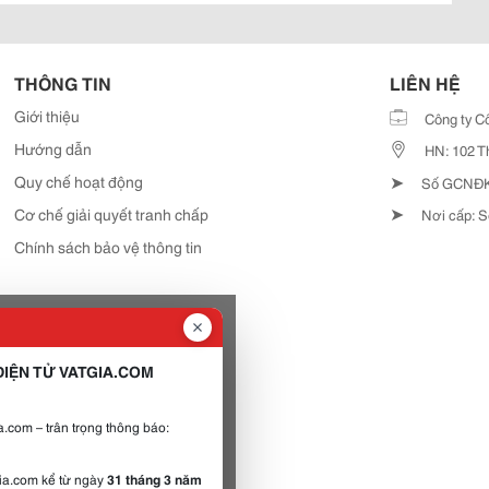
THÔNG TIN
LIÊN HỆ
Giới thiệu
Công ty C
Hướng dẫn
HN: 102 T
➤
Quy chế hoạt động
Số GCNĐKD
➤
Cơ chế giải quyết tranh chấp
Nơi cấp: S
Chính sách bảo vệ thông tin
IỆN TỬ VATGIA.COM
.com – trân trọng thông báo:
gia.com kể từ ngày
31 tháng 3 năm