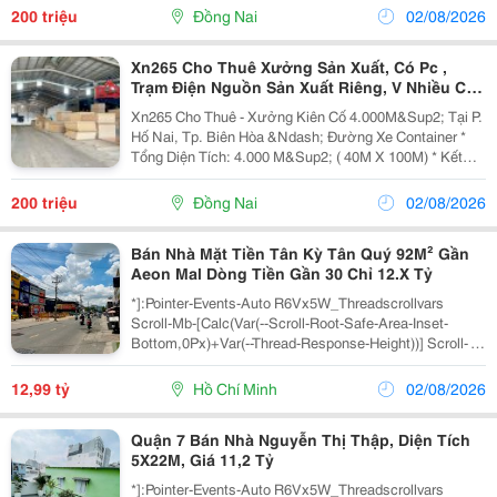
Thông Thoáng. Cột Biên Cao 7M , Tối Ưu Không...
200 triệu
Đồng Nai
02/08/2026
Xn265 Cho Thuê Xưởng Sản Xuất, Có Pc ,
Trạm Điện Nguồn Sản Xuất Riêng, V Nhiều Cty
Sx Gỗ
Xn265 Cho Thuê - Xưởng Kiên Cố 4.000M&Sup2; Tại P.
Hố Nai, Tp. Biên Hòa &Ndash; Đường Xe Container *
Tổng Diện Tích: 4.000 M&Sup2; ( 40M X 100M) * Kết
Cấu Xưởng: Khung Cột Kèo Thép Tiền Chế Kiên Cố,
Thông Thoáng. Cột Biên Cao 7M , Tối Ưu Không...
200 triệu
Đồng Nai
02/08/2026
Bán Nhà Mặt Tiền Tân Kỳ Tân Quý 92M² Gần
Aeon Mal Dòng Tiền Gần 30 Chỉ 12.X Tỷ
*]:Pointer-Events-Auto R6Vx5W_Threadscrollvars
Scroll-Mb-[Calc(Var(--Scroll-Root-Safe-Area-Inset-
Bottom,0Px)+Var(--Thread-Response-Height))] Scroll-
Mt-[Calc(Var(--Header-
Height)+Min(200Px,Max(70Px,20Svh)))] Data-Turn-Id-
12,99 tỷ
Hồ Chí Minh
02/08/2026
Container=Be8A8144-7Dc8-4B5E-A...
Quận 7 Bán Nhà Nguyễn Thị Thập, Diện Tích
5X22M, Giá 11,2 Tỷ
*]:Pointer-Events-Auto R6Vx5W_Threadscrollvars