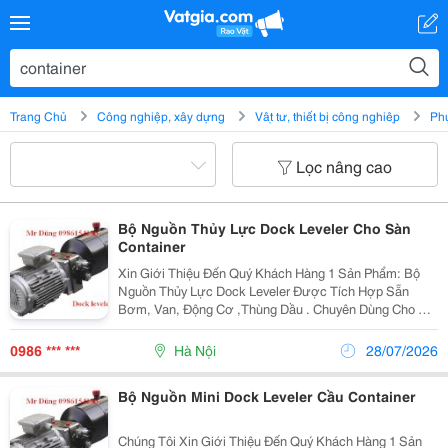
Trang Chủ
Công nghiệp, xây dựng
Vật tư, thiết bị công nghiệp
Phụ
Lọc nâng cao
Bộ Nguồn Thủy Lực Dock Leveler Cho Sàn
Container
Xin Giới Thiệu Đến Quý Khách Hàng 1 Sản Phẩm: Bộ
Nguồn Thủy Lực Dock Leveler Được Tích Hợp Sẵn
Bơm, Van, Động Cơ ,Thùng Dầu . Chuyên Dùng Cho Hệ
Thống Dock Leveler Cầu Container Xuất Xứ : China
Nguồn : 380 V Động Cơ: 0.75 Kw Bơm : 2.1...
0986 *** ***
Hà Nội
28/07/2026
Bộ Nguồn Mini Dock Leveler Cầu Container
Chúng Tôi Xin Giới Thiệu Đến Quý Khách Hàng 1 Sản