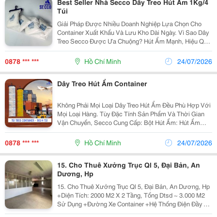
Best Seller Nhà Secco Dây Treo Hút Ẩm 1Kg/4
Túi
Giải Pháp Được Nhiều Doanh Nghiệp Lựa Chọn Cho
Container Xuất Khẩu Và Lưu Kho Dài Ngày. Vì Sao Dây
Treo Secco Được Ưa Chuộng? Hút Ẩm Mạnh, Hiệu Quả
Trong Môi Trường Độ Ẩm Cao. Giúp Hạn Chế Mốc, Đọng
Sương (&Ldquo;Đổ Mồ Hôi...
0878 *** ***
Hồ Chí Minh
24/07/2026
Dây Treo Hút Ẩm Container
Không Phải Mọi Loại Dây Treo Hút Ẩm Đều Phù Hợp Với
Mọi Loại Hàng. Tùy Đặc Tính Sản Phẩm Và Thời Gian
Vận Chuyển, Secco Cung Cấp: Bột Hút Ẩm: Hút Ẩm
Mạnh, Phù Hợp Container Đường Biển Dài Ngày. Silica
Gel: Sạch, An Toàn Cho Hàng May Mặc, Điện...
0878 *** ***
Hồ Chí Minh
24/07/2026
15. Cho Thuê Xưởng Trục Ql 5, Đại Bản, An
Dương, Hp
15. Cho Thuê Xưởng Trục Ql 5, Đại Bản, An Dương, Hp
+Diện Tích: 2000 M2 X 2 Tầng, Tổng Dtsd ~ 3.000 M2
Sử Dụng +Đường Xe Container +Hệ Thống Điện Đầy Đủ
+Công Năng : Có Đầy Đủ Các Phòng Ban. +Có Mấy