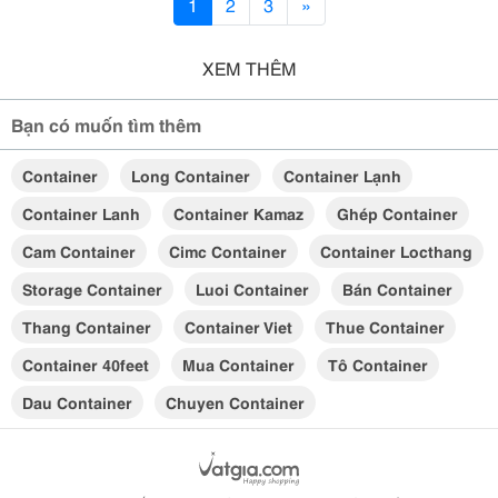
1
2
3
»
XEM THÊM
Bạn có muốn tìm thêm
Container
Long Container
Container Lạnh
Container Lanh
Container Kamaz
Ghép Container
Cam Container
Cimc Container
Container Locthang
Storage Container
Luoi Container
Bán Container
Thang Container
Container Viet
Thue Container
Container 40feet
Mua Container
Tô Container
Dau Container
Chuyen Container