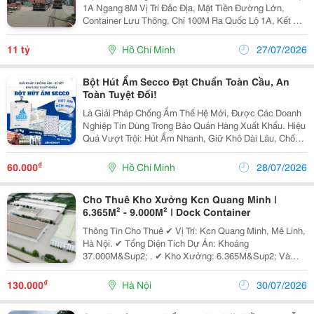
1A Ngang 8M Vị Trí Đắc Địa, Mặt Tiền Đường Lớn,
Container Lưu Thông, Chỉ 100M Ra Quốc Lộ 1A, Kết Nối
Nhanh Lê Trọng Tấn Và Kdc Vĩnh Lộc. Diện Tích
160M&Sup2; &Ndash; Ngang 8M Vuông Vức. ️ Kết...
11 tỷ
Hồ Chí Minh
27/07/2026
Bột Hút Ẩm Secco Đạt Chuẩn Toàn Cầu, An
Toàn Tuyệt Đối!
Là Giải Pháp Chống Ẩm Thế Hệ Mới, Được Các Doanh
Nghiệp Tin Dùng Trong Bảo Quản Hàng Xuất Khẩu. Hiệu
Quả Vượt Trội: Hút Ẩm Nhanh, Giữ Khô Dài Lâu, Chống
&Ldquo;Mưa Container&Rdquo; Và Nấm Mốc. Ứng
Dụng Đa Năng: Dùng Cho Container, Kho Hàng, Điện...
₫
60.000
Hồ Chí Minh
28/07/2026
Cho Thuê Kho Xưởng Kcn Quang Minh |
6.365M² - 9.000M² | Dock Container
Thông Tin Cho Thuê ✔ Vị Trí: Kcn Quang Minh, Mê Linh,
Hà Nội. ✔ Tổng Diện Tích Dự Án: Khoảng
37.000M&Sup2; . ✔ Kho Xưởng: 6.365M&Sup2; Và
9.000M&Sup2;. ✔ Chia Nhỏ Linh Hoạt: Từ
1.400M&Sup2; . ✔ Văn Phòng Điều Hành: 727M&Sup2;
₫
130.000
Hà Nội
30/07/2026
&Times; 3...