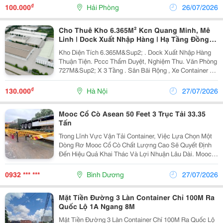
Cổng Để Xe Tải Chở Hàng, Nhà Wc, Nhà Để Xe,...
₫
100.000
Hải Phòng
26/07/2026
Cho Thuê Kho 6.365M² Kcn Quang Minh, Mê
Linh | Dock Xuất Nhập Hàng | Hạ Tầng Đồng
Bộ
Kho Diện Tích 6.365M&Sup2; . Dock Xuất Nhập Hàng
Thuận Tiện. Pccc Thẩm Duyệt, Nghiệm Thu. Văn Phòng
727M&Sup2; X 3 Tầng . Sân Bãi Rộng , Xe Container 40
Feet Hoạt Động 24/7. Kcn Quang Minh, Mê Linh , Gần
Sân Bay Nội Bài....
₫
130.000
Hà Nội
27/07/2026
Mooc Cổ Cò Asean 50 Feet 3 Trục Tải 33.35
Tấn
Trong Lĩnh Vực Vận Tải Container, Việc Lựa Chọn Một
Dòng Rơ Mooc Cổ Cò Chất Lượng Cao Sẽ Quyết Định
Đến Hiệu Quả Khai Thác Và Lợi Nhuận Lâu Dài. Mooc
Cổ Cò Asean 50 Feet 3 Trục Tải 33.35 Tấn Được Thiết
Kế Dành Cho Các Đơn Vị Vận Tải Chuyên Nghiệp,...
0932 *** ***
Bình Dương
27/07/2026
Mặt Tiền Đường 3 Làn Container Chỉ 100M Ra
Quốc Lộ 1A Ngang 8M
Mặt Tiền Đường 3 Làn Container Chỉ 100M Ra Quốc Lộ