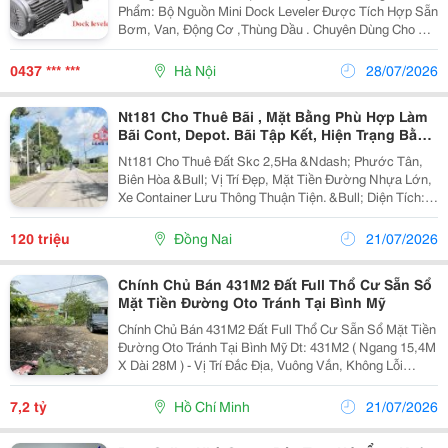
Phẩm: Bộ Nguồn Mini Dock Leveler Được Tích Hợp Sẵn
Bơm, Van, Động Cơ ,Thùng Dầu . Chuyên Dùng Cho Hệ
Thống Dock Leveler Cầu Container Xuất Xứ : China
Nguồn : 380 V Động Cơ: 0.75 Kw Bơm : 2.1 Cc/V...
0437 *** ***
Hà Nội
28/07/2026
Nt181 Cho Thuê Bãi , Mặt Bằng Phù Hợp Làm
Bãi Cont, Depot. Bãi Tập Kết, Hiện Trạng Bằng
Phẳng
Nt181 Cho Thuê Đất Skc 2,5Ha &Ndash; Phước Tân,
Biên Hòa &Bull; Vị Trí Đẹp, Mặt Tiền Đường Nhựa Lớn,
Xe Container Lưu Thông Thuận Tiện. &Bull; Diện Tích:
2,5Ha (25.000M&Sup2;) &Bull; Đất Skc (Đất Cơ Sở Sản
Xuất Kinh Doanh). &Bull;Nằm Trong Khu...
120 triệu
Đồng Nai
21/07/2026
Chính Chủ Bán 431M2 Đất Full Thổ Cư Sẵn Sổ
Mặt Tiền Đường Oto Tránh Tại Bình Mỹ
Chính Chủ Bán 431M2 Đất Full Thổ Cư Sẵn Sổ Mặt Tiền
Đường Oto Tránh Tại Bình Mỹ Dt: 431M2 ( Ngang 15,4M
X Dài 28M ) - Vị Trí Đắc Địa, Vuông Vắn, Không Lỗi
Phong Thủy - Đường Rộng Xe Container Ra Vào Thuận
Tiện - Xung Quanh Đầy Đủ Tiện Ích Gần...
7,2 tỷ
Hồ Chí Minh
21/07/2026