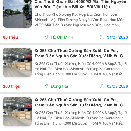
Cho Thuê Kho + Đất 4000M2 Mặt Tiền Nguyễn
Văn Bứa Tiện Làm Bãi Xe, Bãi Vật Liệu
Cho Thuê Kho Xưởng Kết Hợp Đất Diện Tích Lớn
&Ndash; Mặt Tiền Đường Nguyễn Văn Bứa, Hóc Môn
Vị Trí: Mặt Tiền Đường Nguyễn Văn Bứa, Hóc Môn,
Giao Thông Thuận Tiện, Xe Tải Và Container Ra Vào Dễ
Dàng. Quy Mô: * Kho Xưởng: 300M&Sup2;. *...
60 triệu
Hồ Chí Minh
31/07/2026
Xn265 Cho Thuê Xưởng Sản Xuất, Có Pc ,
Trạm Điện Nguồn Sản Xuất Riêng, V Nhiều Cty
Sx Gỗ
Xn265 Cho Thuê - Xưởng Kiên Cố 4.000M&Sup2; Tại P.
Hố Nai, Tp. Biên Hòa &Ndash; Đường Xe Container *
Tổng Diện Tích: 4.000 M&Sup2; ( 40M X 100M) * Kết
Cấu Xưởng: Khung Cột Kèo Thép Tiền Chế Kiên Cố,
Thông Thoáng. Cột Biên Cao 7M , Tối Ưu Không...
200 triệu
Đồng Nai
02/08/2026
Xn265 Cho Thuê Xưởng Sản Xuất, Có Pc ,
Trạm Điện Nguồn Sản Xuất Riêng, V Nhiều Cty
Sx Gỗ
Xn265 Cho Thuê - Xưởng Kiên Cố 4.000M&Sup2; Tại P.
Hố Nai, Tp. Biên Hòa &Ndash; Đường Xe Container *
Tổng Diện Tích: 4.000 M&Sup2; ( 40M X 100M) * Kết
Cấu Xưởng: Khung Cột Kèo Thép Tiền Chế Kiên Cố,