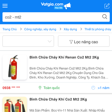
Trang Chủ
Công nghiệp, xây dựng
Xây dựng
Thiết bị phòng cháy
Lọc nâng cao
Bình Chữa Cháy Khí Renan Co2 Mt2 2Kg
Bình Chữa Cháy Khí Renan Co2 Mt2 2Kg Bình Chữa
Cháy Khí Renan Co2 Mt2 2Kg Chuyên Dụng Cho Gia
Đình, Kho Xưởng, Doanh Nghiệp, Công Ty, Khách Sạn,
Nhà Hàng&Hellip;. Bình Hiện Đang Được Pccc Phát Đạt
Cung Cấp Với Giá Thành Phải Chăng, Sản Phẩm Luôn...
0938 *** ***
Toàn quốc
>1 năm
Bình Chữa Cháy Khí Co2 Mt2 2Kg
Mã Sản Phẩm: Bcc-Vn-11 Nhà Sản Xuất: Nhập Khẩu