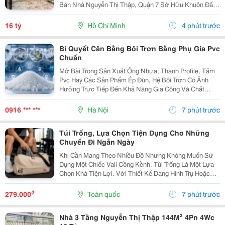
Bán Nhà Nguyễn Thị Thập, Quận 7 Sở Hữu Khuôn Đất
8X18M, Tổng Diện Tích 144M&Sup2; Nhà Xây 3 Tầng
Gồm 4 Phòng Ngủ, 4 Toilet. Thông Tin Nhà Diện Tích:...
16 tỷ
Hồ Chí Minh
4 phút trước
Bí Quyết Cân Bằng Bôi Trơn Bằng Phụ Gia Pvc
Chuẩn
Mở Bài Trong Sản Xuất Ống Nhựa, Thanh Profile, Tấm
Pvc Hay Các Sản Phẩm Ép Đùn, Hệ Bôi Trơn Có Ảnh
Hưởng Trực Tiếp Đến Khả Năng Gia Công Và Chất
Lượng Thành Phẩm. Nếu Lượng Chất Bôi Trơn Không
Phù Hợp, Nhựa Có Thể Bị Dính Thiết Bị, Khó Nóng
0916 *** ***
Hà Nội
7 phút trước
Chảy...
Túi Trống, Lựa Chọn Tiện Dụng Cho Những
Chuyến Đi Ngắn Ngày
Khi Cần Mang Theo Nhiều Đồ Nhưng Không Muốn Sử
Dụng Một Chiếc Vali Cồng Kềnh, Túi Trống Là Một Lựa
Chọn Khá Tiện Lợi. Với Thiết Kế Dạng Hình Trụ Hoặc
Dáng Ngang, Túi Có Không Gian Chứa Rộng, Dễ Sắp
Xếp Quần Áo, Giày Dép Và Các Vật Dụng Cá Nhân.
₫
279.000
Toàn quốc
7 phút trước
Đây...
Nhà 3 Tầng Nguyễn Thị Thập 144M² 4Pn 4Wc