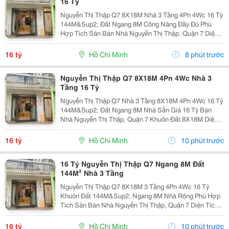
16 Tỷ
Nguyễn Thị Thập Q7 8X18M Nhà 3 Tầng 4Pn 4Wc 16 Tỷ
144M&Sup2; Đất Ngang 8M Công Năng Đầy Đủ Phù
Hợp Tích Sản Bán Nhà Nguyễn Thị Thập, Quận 7 Diện
Tích Đất 8X18M Tổng 144M&Sup2; Nhà 3 Tầng 4 Phòng
Ngủ &Ndash; 4 Toilet. Thông Số 8X18M 144M&Sup2;...
16 tỷ
Hồ Chí Minh
8 phút trước
Nguyễn Thị Thập Q7 8X18M 4Pn 4Wc Nhà 3
Tầng 16 Tỷ
Nguyễn Thị Thập Q7 Nhà 3 Tầng 8X18M 4Pn 4Wc 16 Tỷ
144M&Sup2; Đất Ngang 8M Nhà Sẵn Giá 16 Tỷ Bán
Nhà Nguyễn Thị Thập, Quận 7 Khuôn Đất 8X18M Diện
Tích 144M&Sup2; Nhà 3 Tầng 4 Phòng Ngủ &Ndash; 4
Toilet. Thông Tin Nhà Kích Thước:...
16 tỷ
Hồ Chí Minh
10 phút trước
16 Tỷ Nguyễn Thị Thập Q7 Ngang 8M Đất
144M² Nhà 3 Tầng
Nguyễn Thị Thập Q7 8X18M 3 Tầng 4Pn 4Wc 16 Tỷ
Khuôn Đất 144M&Sup2; Ngang 8M Nhà Rộng Phù Hợp
Tích Sản Bán Nhà Nguyễn Thị Thập, Quận 7 Diện Tích
Đất 8X18M Tổng 144M&Sup2; Kết Cấu 3 Tầng Công
Năng 4 Phòng Ngủ &Ndash; 4 Toilet. Thông Tin Đất...
16 tỷ
Hồ Chí Minh
10 phút trước