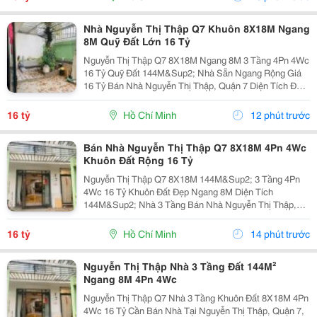
Nhà Nguyễn Thị Thập Q7 Khuôn 8X18M Ngang
8M Quỹ Đất Lớn 16 Tỷ
Nguyễn Thị Thập Q7 8X18M Ngang 8M 3 Tầng 4Pn 4Wc
16 Tỷ Quỹ Đất 144M&Sup2; Nhà Sẵn Ngang Rộng Giá
16 Tỷ Bán Nhà Nguyễn Thị Thập, Quận 7 Diện Tích Đất
8X18M = 144M&Sup2; Kết Cấu 3 Tầng 4 Phòng Ngủ 4
Toilet. Thông Tin Nổi Bật Khuôn Đất 8X18M...
16 tỷ
Hồ Chí Minh
12 phút trước
Bán Nhà Nguyễn Thị Thập Q7 8X18M 4Pn 4Wc
Khuôn Đất Rộng 16 Tỷ
Nguyễn Thị Thập Q7 8X18M 144M&Sup2; 3 Tầng 4Pn
4Wc 16 Tỷ Khuôn Đất Đẹp Ngang 8M Diện Tích
144M&Sup2; Nhà 3 Tầng Bán Nhà Nguyễn Thị Thập,
Quận 7 Diện Tích 8X18M Tổng 144M&Sup2; Kết Cấu 3
Tầng Công Năng 4 Phòng Ngủ &Ndash; 4 Toilet. Điểm
16 tỷ
Hồ Chí Minh
14 phút trước
Nổi Bật...
Nguyễn Thị Thập Nhà 3 Tầng Đất 144M²
Ngang 8M 4Pn 4Wc
Nguyễn Thị Thập Q7 Nhà 3 Tầng Khuôn Đất 8X18M 4Pn
4Wc 16 Tỷ Cần Bán Nhà Tại Nguyễn Thị Thập, Quận 7,