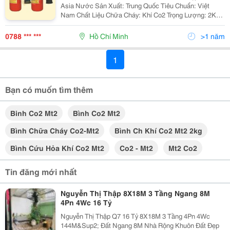
Asia Nước Sản Xuất: Trung Quốc Tiêu Chuẩn: Việt
Nam Chất Liệu Chữa Cháy: Khí Co2 Trọng Lượng: 2Kg
Công Dụng: Chữa Cháy Chất Lỏng,Chất Khí, Chất Rắn
0788 *** ***
Hồ Chí Minh
>1 năm
1
Bạn có muốn tìm thêm
Binh Co2 Mt2
Bình Co2 Mt2
Bình Chữa Cháy Co2-Mt2
Bình Ch Khí Co2 Mt2 2kg
Bình Cứu Hỏa Khí Co2 Mt2
Co2 - Mt2
Mt2 Co2
Tin đăng mới nhất
Nguyễn Thị Thập 8X18M 3 Tầng Ngang 8M
4Pn 4Wc 16 Tỷ
Nguyễn Thị Thập Q7 16 Tỷ 8X18M 3 Tầng 4Pn 4Wc
144M&Sup2; Đất Ngang 8M Nhà Rộng Khuôn Đất Đẹp