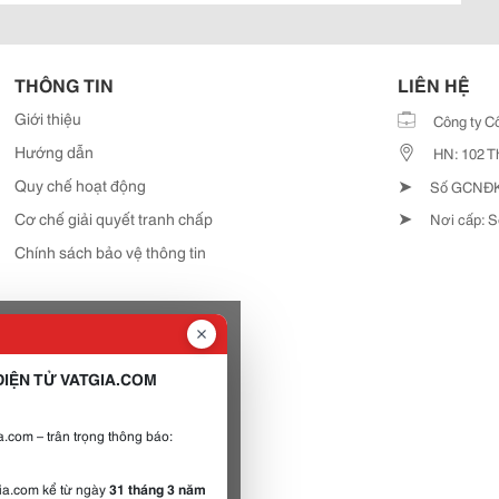
THÔNG TIN
LIÊN HỆ
Giới thiệu
Công ty C
Hướng dẫn
HN: 102 T
➤
Quy chế hoạt động
Số GCNĐKD
➤
Cơ chế giải quyết tranh chấp
Nơi cấp: S
Chính sách bảo vệ thông tin
IỆN TỬ VATGIA.COM
.com – trân trọng thông báo:
gia.com kể từ ngày
31 tháng 3 năm