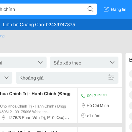
Đăng tin
Liên hệ Quảng Cáo: 02439747875
òng
B
Khoảng giá
oa Chính Trị - Hành Chính (Đhqg
0917 *** ***
Hồ Chí Minh
ho Khoa Chính Trị - Hành Chính ( Đhqg
>1 năm
1275/5 Phan Văn Trị, P10, Quận
n Chấm Công In/Out Nhận Diện...