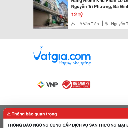
Hàng Hiếm! Khu Phân Lô Qu
Nguyễn Tri Phương, Ba Đình
12 tỷ
Lê Văn Tiến
Nguyễn T
⚠️ Thông báo quan trọng
THÔNG BÁO NGỪNG CUNG CẤP DỊCH VỤ SÀN THƯƠNG MẠI Đ