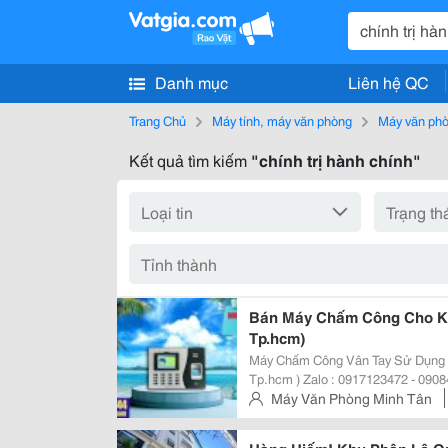
Danh mục
Liên hệ QC
Trang Chủ
Máy tính, máy văn phòng
Máy văn ph
Kết quả tìm kiếm
"chính trị hành chính"
Bán Máy Chấm Công Cho Kh
Tp.hcm)
Máy Chấm Công Vân Tay Sử Dụng C
Tp.hcm ) Zalo : 0917123472 - 0908450612 - 09175096 Website:
Www.mayvanphongminhtan.com 3 000 Vân Tay, 3.000 Thẻ, Password Bộ Nhớ :
Máy Văn Phòng Minh Tân
193.000 Lầ
Gò Vấp, Tp.hcm