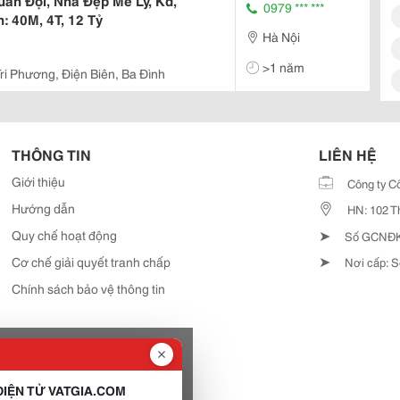
ân Đội, Nhà Đẹp Mê Ly, Kd,
0979 *** ***
: 40M, 4T, 12 Tỷ
Hà Nội
>1 năm
ri Phương, Điện Biên, Ba Đình
THÔNG TIN
LIÊN HỆ
Giới thiệu
Công ty C
Hướng dẫn
HN: 102 T
➤
Quy chế hoạt động
Số GCNĐKD
➤
Cơ chế giải quyết tranh chấp
Nơi cấp: S
Chính sách bảo vệ thông tin
IỆN TỬ VATGIA.COM