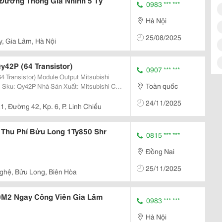
 Đường Thông Giá Nhỉnh 5 Tỷ
0983 *** ***
Hà Nội
25/08/2025
y, Gia Lâm, Hà Nội
y42P (64 Transistor)
0907 *** ***
le Output Mitsubishi
Toàn quốc
₫. Sku: Qy42P Nhà Sản Xuất: Mitsubishi Chất
 Mỹ Kim,
24/11/2025
1, Đường 42, Kp. 6, P. Linh Chiểu
m Thu Phí Bửu Long 1Ty850 Shr
0815 *** ***
Đồng Nai
25/11/2025
ghệ, Bửu Long, Biên Hòa
0M2 Ngay Công Viên Gia Lâm
0983 *** ***
Hà Nội