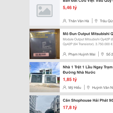
Bán Đất Cửu Việt Trâu Quỳ
5,46 tỷ
Thân Văn Hà
Trâu Qù
Mô Đun Output Mitsubishi Q
Module Output Mitsubishi Qy42P (64 Transistor) Modu
Qy42P (64 Transistor). 3.750.000 
Lượng: Mới 100% Bảo Hành: Chính ... Công Ty Tnhh Thiết Bị Điện
Http://Thietbidienmykim....
Phạm Huỳnh Mai
Số 2
Nhà 1 Trệt 1 Lầu Ngay Trạ
Đường Nhà Nước
1,85 tỷ
Mỹ Hiếu
Huỳnh Văn N
Căn Shophouse Hải Phát 9
17,8 tỷ