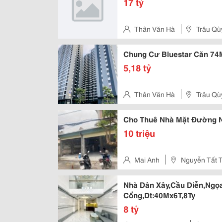
17 tỷ
Thân Văn Hà
Trâu Qù
Chung Cư Bluestar Căn 74M
5,18 tỷ
Thân Văn Hà
Trâu Qù
Cho Thuê Nhà Mặt Đường Ng
10 triệu
Mai Anh
Nguyễn Tất T
Nhà Dân Xây,Cầu Diễn,Ngọa
Cổng,Dt:40Mx6T,8Ty
8 tỷ