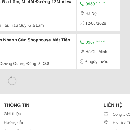
ỳ, Gia Lâm, Mt 4M Đường 12M View
0989 *** ***
Hà Nội
12/05/2026
Tài, Trâu Quỳ, Gia Lâm
án Nhanh Căn Shophouse Mặt Tiền
0987 *** ***
g
Hồ Chí Minh
6 ngày trước
Dương Quang Đông, 5, Q.8
THÔNG TIN
LIÊN HỆ
Giới thiệu
Công ty C
Hướng dẫn
HN: 102 T