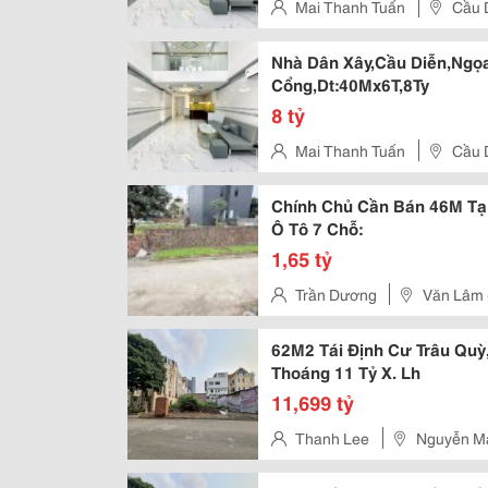
Mai Thanh Tuấn
Cầu 
Nhà Dân Xây,Cầu Diễn,Ngọa
Cổng,Dt:40Mx6T,8Ty
8 tỷ
Mai Thanh Tuấn
Cầu 
Chính Chủ Cần Bán 46M Tạ
Ô Tô 7 Chỗ:
1,65 tỷ
Trần Dương
Văn Lâm 
62M2 Tái Định Cư Trâu Qu
Thoáng 11 Tỷ X. Lh
11,699 tỷ
Thanh Lee
Nguyễn Mậ