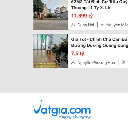
62M2 Tái Định Cư Trâu Qu
Thoáng 11 Tỷ X. Lh
11,699 tỷ
Dung Nhi
Nguyễn Mậu 
Giá Tốt - Chính Chủ Cần B
Đường Dương Quang Đôn
7,5 tỷ
Nguyễn Phương Hoa