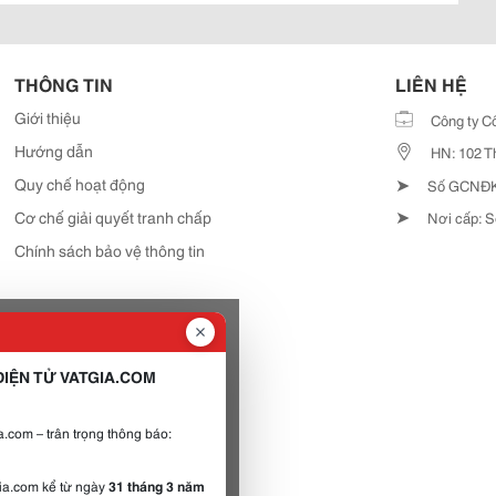
THÔNG TIN
LIÊN HỆ
Giới thiệu
Công ty C
Hướng dẫn
HN: 102 T
➤
Quy chế hoạt động
Số GCNĐKD
➤
Cơ chế giải quyết tranh chấp
Nơi cấp: S
Chính sách bảo vệ thông tin
IỆN TỬ VATGIA.COM
.com – trân trọng thông báo:
gia.com kể từ ngày
31 tháng 3 năm