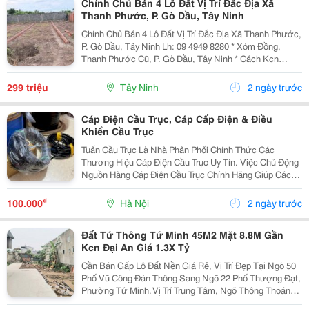
Chính Chủ Bán 4 Lô Đất Vị Trí Đắc Địa Xã
Thanh Phước, P. Gò Dầu, Tây Ninh
Chính Chủ Bán 4 Lô Đất Vị Trí Đắc Địa Xã Thanh Phước,
P. Gò Dầu, Tây Ninh Lh: 09 4949 8280 * Xóm Đồng,
Thanh Phước Cũ, P. Gò Dầu, Tây Ninh * Cách Kcn
Phước Đông: 3 Km, Đường Nhựa. * Giá: 299 Triệu/Lô
(Đồng Giá) * Diện Tích Sử Dụng : 100M2(5...
299 triệu
Tây Ninh
2 ngày trước
Cáp Điện Cầu Trục, Cáp Cấp Điện & Điều
Khiển Cầu Trục
Tuấn Cầu Trục Là Nhà Phân Phối Chính Thức Các
Thương Hiệu Cáp Điện Cầu Trục Uy Tín. Việc Chủ Động
Nguồn Hàng Cáp Điện Cầu Trục Chính Hãng Giúp Các
Đơn Đảm Bảo Tính Liên Tục Trong Thi Công Và Dễ Dàng
Thay Thế Phụ Kiện Đồng Bộ Về Sau. Nguồn Hàng...
₫
100.000
Hà Nội
2 ngày trước
Đất Tứ Thông Tứ Minh 45M2 Mặt 8.8M Gần
Kcn Đại An Giá 1.3X Tỷ
Cần Bán Gấp Lô Đất Nền Giá Rẻ, Vị Trí Đẹp Tại Ngõ 50
Phố Vũ Công Đán Thông Sang Ngõ 22 Phố Thượng Đạt,
Phường Tứ Minh. Vị Trí Trung Tâm, Ngõ Thông Thoáng,
Bán Kính 300M Đầy Đủ Chợ Dân Sinh, Trường Học Các