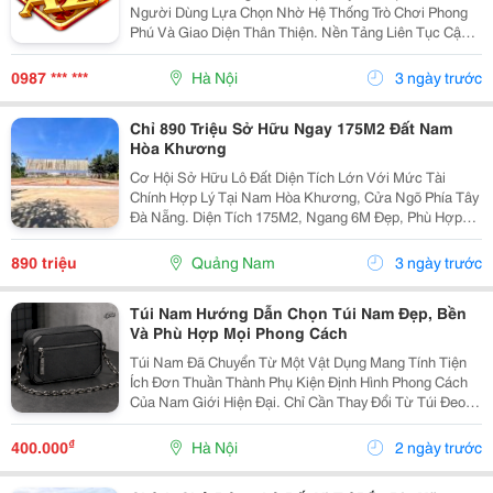
Người Dùng Lựa Chọn Nhờ Hệ Thống Trò Chơi Phong
Phú Và Giao Diện Thân Thiện. Nền Tảng Liên Tục Cập
Nhật Các Tính Năng Mới Nhằm Mang Đến Trải Nghiệm
Ổn Định Trên Cả Máy Tính Và Thiết Bị Di Động.
0987 *** ***
Hà Nội
3 ngày trước
Chỉ 890 Triệu Sở Hữu Ngay 175M2 Đất Nam
Hòa Khương
Cơ Hội Sở Hữu Lô Đất Diện Tích Lớn Với Mức Tài
Chính Hợp Lý Tại Nam Hòa Khương, Cửa Ngõ Phía Tây
Đà Nẵng. Diện Tích 175M2, Ngang 6M Đẹp, Phù Hợp
Xây Nhà Hoặc Đầu Tư Lâu Dài. Chỉ 500M Đến Chợ Đại
Hiệp Và Trường Học Các Cấp. Khu Dân Cư Hiện Hữu,...
890 triệu
Quảng Nam
3 ngày trước
Túi Nam Hướng Dẫn Chọn Túi Nam Đẹp, Bền
Và Phù Hợp Mọi Phong Cách
Túi Nam Đã Chuyển Từ Một Vật Dụng Mang Tính Tiện
Ích Đơn Thuần Thành Phụ Kiện Định Hình Phong Cách
Của Nam Giới Hiện Đại. Chỉ Cần Thay Đổi Từ Túi Đeo
Chéo Sang Tote Hoặc Cặp Công Sở, Tổng Thể Trang
Phục Có Thể Trở Nên Trẻ Trung, Năng Động Hoặc Lịch...
₫
400.000
Hà Nội
2 ngày trước