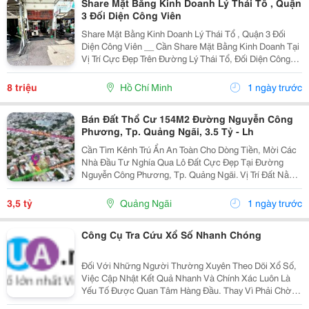
Share Mặt Bằng Kinh Doanh Lý Thái Tổ , Quận
3 Đối Diện Công Viên
Share Mặt Bằng Kinh Doanh Lý Thái Tổ , Quận 3 Đối
Diện Công Viên __ Cần Share Mặt Bằng Kinh Doanh Tại
Vị Trí Cực Đẹp Trên Đường Lý Thái Tổ, Đối Diện Công
Viên Giọt Nước Mắt, Khu Vực Đông Người Qua Lại Từ
Sáng Đến Chiều. * Địa Chỉ: 42 Đường Lý Thái...
8 triệu
Hồ Chí Minh
1 ngày trước
Bán Đất Thổ Cư 154M2 Đường Nguyễn Công
Phương, Tp. Quảng Ngãi, 3.5 Tỷ - Lh
Cần Tìm Kênh Trú Ẩn An Toàn Cho Dòng Tiền, Mời Các
Nhà Đầu Tư Nghía Qua Lô Đất Cực Đẹp Tại Đường
Nguyễn Công Phương, Tp. Quảng Ngãi. Vị Trí Đất Nằm
Ngay Khu Vực Trung Tâm Phường Nghĩa Lộ, Nơi Giao
Thương Sầm Uất Và Tiềm Năng Tăng Giá Rất Rõ...
3,5 tỷ
Quảng Ngãi
1 ngày trước
Công Cụ Tra Cứu Xổ Số Nhanh Chóng
Đối Với Những Người Thường Xuyên Theo Dõi Xổ Số,
Việc Cập Nhật Kết Quả Nhanh Và Chính Xác Luôn Là
Yếu Tố Được Quan Tâm Hàng Đầu. Thay Vì Phải Chờ
Đợi Thông Tin Từ Nhiều Nguồn Khác Nhau, Người