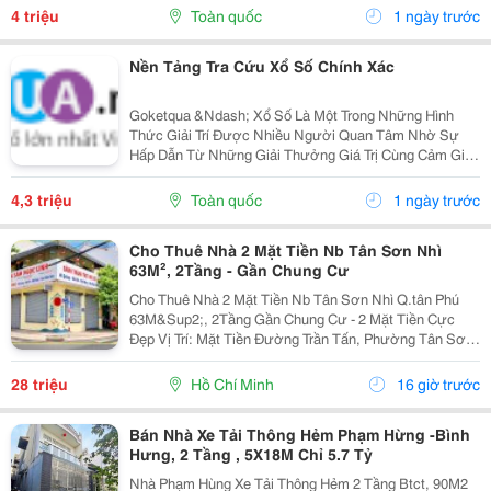
Dùng Hiện Nay Có Thể Dễ Dàng Tra Cứu Ketqua Trên
4 triệu
Toàn quốc
1 ngày trước
Các Nền...
Nền Tảng Tra Cứu Xổ Số Chính Xác
Goketqua &Ndash; Xổ Số Là Một Trong Những Hình
Thức Giải Trí Được Nhiều Người Quan Tâm Nhờ Sự
Hấp Dẫn Từ Những Giải Thưởng Giá Trị Cùng Cảm Giác
Hồi Hộp Khi Chờ Đợi Kết Quả Quay Thưởng. Tuy Nhiên,
Việc Cập Nhật Thông Tin Nhanh Chóng Và Chính Xác...
4,3 triệu
Toàn quốc
1 ngày trước
Cho Thuê Nhà 2 Mặt Tiền Nb Tân Sơn Nhì
63M², 2Tầng - Gần Chung Cư
Cho Thuê Nhà 2 Mặt Tiền Nb Tân Sơn Nhì Q.tân Phú
63M&Sup2;, 2Tầng Gần Chung Cư - 2 Mặt Tiền Cực
Đẹp Vị Trí: Mặt Tiền Đường Trần Tấn, Phường Tân Sơn
Nhì, Quận Tân Phú, Tp.hcm Diện Tích: 63M&Sup2;, 9M
X 7M Kết Cấu: Trệt, 1 Lầu &Ndash; Gồm 1...
28 triệu
Hồ Chí Minh
16 giờ trước
Bán Nhà Xe Tải Thông Hẻm Phạm Hừng -Bình
Hưng, 2 Tầng , 5X18M Chỉ 5.7 Tỷ
Nhà Phạm Hùng Xe Tải Thông Hẻm 2 Tầng Btct, 90M2