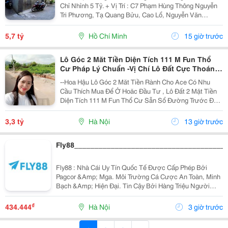
Chỉ Nhỉnh 5 Tỷ. + Vị Trí : C7 Phạm Hùng Thông Nguyễn
Tri Phương, Tạ Quang Bửu, Cao Lổ, Nguyễn Văn
Linh.... + Tiện Ích: Hẻm To Di Chuyển Thuận Tiện Gần
Chợ, Trường Học Các Cấp , Di Chuyển Nhanh Qua...
5,7 tỷ
Hồ Chí Minh
15 giờ trước
Lô Góc 2 Măt Tiền Diện Tích 111 M Fun Thổ
Cư Pháp Lý Chuẩn -Vị Chí Lô Đất Cực Thoáng
Mát ,Đất Nằm Mặt Đường Chục
--Hoa Hậu Lô Góc 2 Măt Tiền Rành Cho Ace Có Nhu
Cầu Thích Mua Để Ở Hoăc Đầu Tư , Lô Đất 2 Mặt Tiền
Diện Tích 111 M Fun Thổ Cư Sẫn Sổ Đường Trước Đất
Chuẩn Bị Đang Giải Nhựa Rộng 5,,5 M 2 Ô Tô Tránh
Nhau Vị Trí Đất Sát Trường Học Cấp 1 Thôn Thanh...
3,3 tỷ
Hà Nội
13 giờ trước
Fly88_____________________________________
Fly88 : Nhà Cái Uy Tín Quốc Tế Được Cấp Phép Bởi
Pagcor &Amp; Mga. Môi Trường Cá Cược An Toàn, Minh
Bạch &Amp; Hiện Đại. Tin Cậy Bởi Hàng Triệu Người
Chơi!
₫
434.444
Hà Nội
3 giờ trước