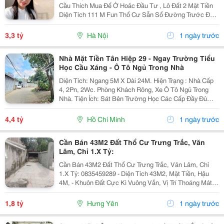
Cầu Thích Mua Để Ở Hoăc Đầu Tư , Lô Đất 2 Mặt Tiền
Diện Tích 111 M Fun Thổ Cư Sẫn Sổ Đường Trước Đất
Chuẩn Bị Đang Giải Nhựa Rộng 5,,5 M 2 Ô Tô Tránh
Nhau Vị Trí Đất Sát Trường Học Cấp 1 Thôn Thanh...
3,3 tỷ
Hà Nội
1 ngày trước
Nhà Mặt Tiền Tân Hiệp 29 - Ngay Trường Tiểu
Học Cầu Xáng - Ô Tô Ngủ Trong Nhà
Diện Tích: Ngang 5M X Dài 24M. Hiện Trạng : Nhà Cấp
4, 2Pn, 2Wc. Phòng Khách Rông, Xe Ô Tô Ngủ Trong
Nhà. Tiện Ích: Sát Bên Trường Học Các Cấp Đầy Đủ
Không Thiếu Gì. Pháp Lý: Sổ Hồng Chuẩn Đang Vay
Ngân Hàng. ☎️Ace Quan Tâm Ib 0933902904 Em...
4,4 tỷ
Hồ Chí Minh
1 ngày trước
Cần Bán 43M2 Đất Thổ Cư Trưng Trắc, Văn
Lâm, Chỉ 1.X Tỷ:
Cần Bán 43M2 Đất Thổ Cư Trưng Trắc, Văn Lâm, Chỉ
1.X Tỷ: 0835459289 - Diện Tích 43M2, Mặt Tiền, Hậu
4M, - Khuôn Đất Cực Kì Vuông Vắn, Vị Trí Thoáng Mát
Cực Đẹp. - Xung Quanh Đầy Đủ Tiện Ích, Cách Chợ Chỉ
150M, Cách Quốc Lô 5 Và Trường Đh Tài...
1,8 tỷ
Hưng Yên
1 ngày trước