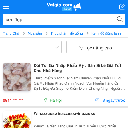
Trang Chủ
Mua sắm
Thực phẩm, đồ uống
Kem, đồ đông lạnh
Lọc nâng cao
Đùi Tỏi Gà Nhập Khẩu Mỹ : Bán Sỉ Lẻ Giá Tốt
Cho Nhà Hàng
Thực Phẩm Sạch Việt Nam Chuyên Phân Phối Đùi Tỏi
Gà Mỹ Nhập Khẩu Chính Ngạch Với Nguồn Hàng Ổn
Định, Đầy Đủ Giấy Tờ Kiểm Dịch, Chứng Nhận Nguồn
Gốc Xuất Xứ Và Đảm Bảo An Toàn Thực Phẩm. Sản
Phẩm Được Cấp Đông Theo Tiêu Chuẩn Quốc Tế, Giữ
0911 *** ***
Hà Nội
3 ngày trước
Trọn Độ Tươi...
Winazzusswinazzusswinazzuss
Winaz Là Nền Tảng Giải Trí Trực Tuyến Được Nhiều