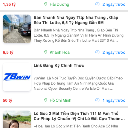
Cấp Và Khu Công Nghiệp Đại An. Khu Vực Dân...
1,35 tỷ
Hải Dương
2 ngày trước
Bán Nhanh Nhà Ngay Tttp Nha Trang , Giáp
Sêu Thị Lotte, 6,5 Tỷ Ngang Gần 9M
Bán Nhanh Nhà Ngay Tttp Nha Trang , Giáp Sêu Thị
Lotte, 6,5 Tỷ Ngang Gần 9M Vị Trí Hẻm An Nính Đường
Thủy Xưởng Kế Bên Siêu Thị Lotte Mart 23/10 Và
Trường Phan Sào Nam. Cách Mặt Đường 23/10 Chỉ
100M. Chợ Và Trường Học Các Cấp Ngay Gần Bên
6,5 tỷ
Khánh Hòa
2 ngày trước
Diện...
Link Đăng Ký Chính Thức
78Wim ⁠ Là Nơi Trực Tuyến Độc Quyền Được Cấp Phép
Hợp Pháp Do Trung Tâm An Ninh Mạng Quốc Gia
National Cyber Security Centre Và Isle Of Man,
Cagayan,Và Pagcor Cấp Phép. Những Giấy Phép Khẳng
Định Sân Chơi Này An Toàn Và Minh Bạch Thu Hút Hơn
50 tỷ
Hồ Chí Minh
1 ngày trước
10 Triệu...
Lô Góc 2 Măt Tiền Diện Tích 111 M Fun Thổ
Cư Pháp Lý Chuẩn -Vị Chí Lô Đất Cực Thoáng
Mát ,Đất Nằm Mặt Đường Chục
--Hoa Hậu Lô Góc 2 Măt Tiền Rành Cho Ace Có Nhu