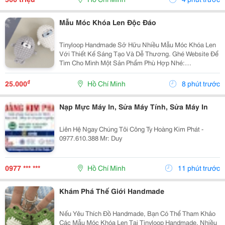
Mẫu Móc Khóa Len Độc Đáo
Tinyloop Handmade Sở Hữu Nhiều Mẫu Móc Khóa Len
Với Thiết Kế Sáng Tạo Và Dễ Thương. Ghé Website Để
Tìm Cho Mình Một Sản Phẩm Phù Hợp Nhé:
Https://Tinyloophandmade.com/
₫
25.000
Hồ Chí Minh
8 phút trước
Nạp Mực Máy In, Sửa Máy Tính, Sửa Máy In
Liên Hệ Ngay Chúng Tôi Công Ty Hoàng Kim Phát -
0977.610.388 Mr: Duy
0977 *** ***
Hồ Chí Minh
11 phút trước
Khám Phá Thế Giới Handmade
Nếu Yêu Thích Đồ Handmade, Bạn Có Thể Tham Khảo
Các Mẫu Móc Khóa Len Tại Tinyloop Handmade. Nhiều