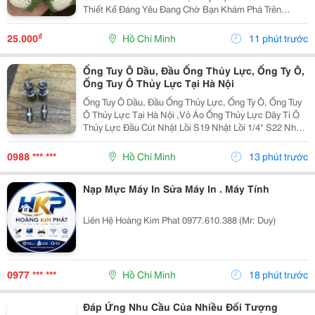
Thiết Kế Đáng Yêu Đang Chờ Bạn Khám Phá Trên
Website T Inyloop Handmade
₫
25.000
Hồ Chí Minh
11 phút trước
Ống Tuy Ô Dầu, Đầu Ống Thủy Lực, Ống Ty Ô,
Ống Tuy Ô Thủy Lực Tại Hà Nội
Ống Tuy Ô Dầu, Đầu Ống Thủy Lực, Ống Ty Ô, Ống Tuy
Ô Thủy Lực Tại Hà Nội ,Vỏ Áo Ống Thủy Lực Dây Ti Ô
Thủy Lực Đầu Cút Nhật Lồi S19 Nhật Lồi 1/4" S22 Nhật
Lồi 3/8" S27 Nhật Lồi 1/2" S36 Nhật Lồi 3/4" S41 Nhật...
0988 *** ***
Hồ Chí Minh
13 phút trước
Nạp Mực Máy In Sửa Máy In . Máy Tính
Liên Hệ Hoàng Kim Phat 0977.610.388 (Mr: Duy)
0977 *** ***
Hồ Chí Minh
18 phút trước
Đáp Ứng Nhu Cầu Của Nhiều Đối Tượng