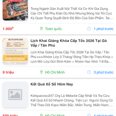
Trong Ngành Sản Xuất Nội Thất Và Cơ Khí Gia Dụng,
Các Chi Tiết Phụ Kiện Dù Nhỏ Nhưng Đóng Vai Trò Cực
Kỳ Quan Trọng Quyết Định Độ Bền Của Sản Phẩm. Tai
Bàn Sắt (Hay Còn Gọi Là Tai Sắt Cho Bàn Ghế, Vấu Bàn
Sắt, Tai Khóa, Tai Khóa Sắt ) Chính Là Một...
₫
1.000
Toàn quốc
1 phút trước
Lịch Khai Giảng Khóa Cấp Tốc 2026 Tại Gò
Vấp / Tân Phú
Lịch Khai Giảng Khóa Cấp Tốc 2026 Tại Gò Vấp / Tân
Phú ≫≫≫Nhóm Lớp 3 Tháng/ Đóng Tiền Hp Theo Khóa +
Lịch Mở Lớp Gửi Đính Kèm + Nhóm Học Nhờ 7-8 Bạn/
Lớp + Giáo Trình Ielts Có Band Điểm Lộ Trình, Sách
Nước Ngoài Bám Sát + Chia Đều 4 Kỹ...
9 triệu
Hồ Chí Minh
3 phút trước
Kết Quả Xổ Số Hôm Nay
Ketquaxoso247.Org Là Website Cập Nhật Và Tra Cứu
Kết Quả Xổ Số Nhanh Chóng, Tiện Lợi. Người Dùng Có
Thể Theo Dõi Kqxs Miền Bắc, Miền Trung, Miền Nam,
Vietlott Trực Tiếp Theo Từng Ngày Với Thông Tin Chi
Tiết, Dễ Dàng Tìm Kiếm Và Tra Cứu Trên Nhiều...
500 triệu
Hồ Chí Minh
4 phút trước