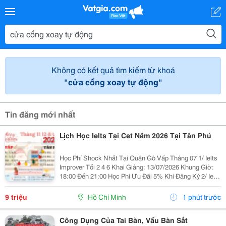
Không có kết quả tìm kiếm từ khoá
"cửa cổng xoay tự động"
Tin đăng mới nhất
Lịch Học Ielts Tại Cet Năm 2026 Tại Tân Phú
Học Phí Shock Nhất Tại Quận Gò Vấp Tháng 07 1/ Ielts
Improver Tối 2 4 6 Khai Giảng: 13/07/2026 Khung Giờ:
18:00 Đến 21:00 Học Phí Ưu Đãi 5% Khi Đăng Ký 2/ Ielts
Basic Tối 3 5 7 Khai Giảng: 07//07/2026 Khung Giờ:
18:00 Đến 21:00 ...
9 triệu
Hồ Chí Minh
1 phút trước
Công Dụng Của Tai Bàn, Vấu Bàn Sắt