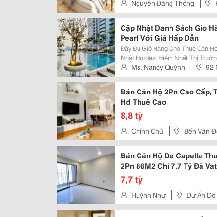
Nguyễn Đăng Thông
Hành Sơn
Cập Nhật Danh Sách Giỏ H
Pearl Với Giá Hấp Dẫn
Đầy Đủ Giỏ Hàng Cho Thuê Căn Hộ
Nhật Hotdeal Hiếm Nhất Thị Trường ✨ Vị Trí Vàng Tại 90 Nguyễn Hữu C
Bình Thạnh, Ngay Cạnh Saigon Pea
Ms. Nancy Quỳnh
92 
Thủ Thiêm, Metro Số 1, Landmark.
Tây, Quận Bình Thạnh, Tp.hcm
Bán Căn Hộ 2Pn Cao Cấp, T
Hđ Thuê Cao
8,8 tỷ
Chính Chủ
Bến Vân Đồ
Bán Căn Hộ De Capella Thủ
2Pn 86M2 Chỉ 7.7 Tỷ Đã Vat
7,7 tỷ
Huỳnh Như
Dự Án De 