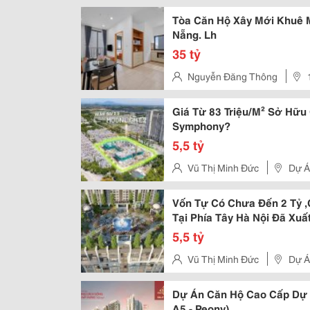
Tòa Căn Hộ Xây Mới Khuê 
Nẵng. Lh
35 tỷ
Nguyễn Đăng Thông
Giá Từ 83 Triệu/M² Sở Hữu
Symphony?
5,5 tỷ
Vũ Thị Minh Đức
Dự Á
Vốn Tự Có Chưa Đến 2 Tỷ 
Tại Phía Tây Hà Nội Đã Xuất
5,5 tỷ
Vũ Thị Minh Đức
Dự Á
Dự Án Căn Hộ Cao Cấp Dự 
A5 - Peony)