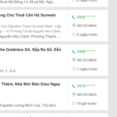
Khuê Mỹ Đông 14, Khuê Mỹ, Ngũ
àng Cho Thuê Căn Hộ Sunwah
0908 *** ***
Hồ Chí Minh
 Cao Cấp Bình Thạnh Sunwah Pearl - Cập
ảnh,
2 ngày trước
rl, Chỉ 2 Phút Đến Quận 1, Kết Nối Nhanh
Nguyễn Hữu Cảnh, Phường Thạnh Mỹ
..
he Goldview Q4, Sắp Ra Sổ, Sẵn
0968 *** ***
Hồ Chí Minh
1 ngày trước
n, 1, Q.4
 Thiêm, Nhà Mới Bàn Giao Ngay
0979 *** ***
Hồ Chí Minh
19 giờ trước
Capella Lương Định Của, Thủ Đức