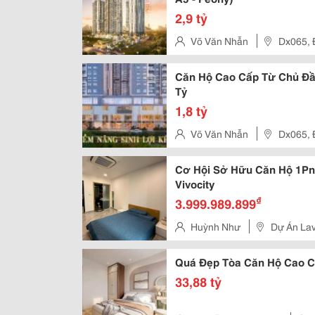
2,9 tỷ
Võ Văn Nhẫn
Dx065, 
Căn Hộ Cao Cấp Từ Chủ Đầu T
Tỷ
1,8 tỷ
Võ Văn Nhẫn
Dx065, 
Cơ Hội Sở Hữu Căn Hộ 1Pn 
Vivocity
₫
3.999.989.899
Huỳnh Như
Dự Án Lav
Phường Tân Phong, Quận 7, T
Quá Đẹp Tòa Căn Hộ Cao C
33,88 tỷ