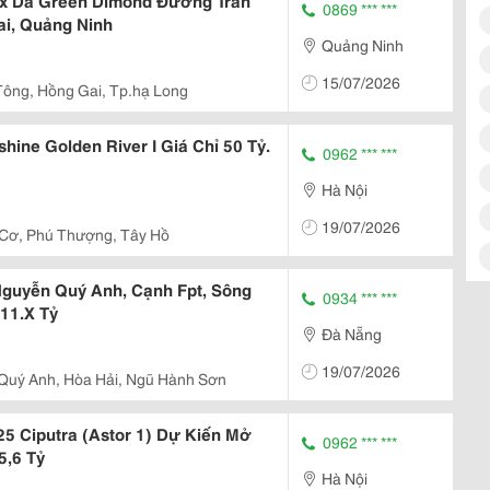
x Da Green Dimond Đường Trần
0869 *** ***
i, Quảng Ninh
Quảng Ninh
15/07/2026
Tông, Hồng Gai, Tp.hạ Long
hine Golden River I Giá Chỉ 50 Tỷ.
0962 *** ***
Hà Nội
19/07/2026
Cơ, Phú Thượng, Tây Hồ
guyễn Quý Anh, Cạnh Fpt, Sông
0934 *** ***
11.X Tỷ
Đà Nẵng
19/07/2026
Quý Anh, Hòa Hải, Ngũ Hành Sơn
25 Ciputra (Astor 1) Dự Kiến Mở
0962 *** ***
5,6 Tỷ
Hà Nội