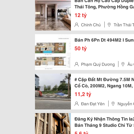
Bán Căn Hộ Cao Cấp Duple
Thái Tông, Phường Hồng Ga
12 tỷ
Chính Chủ
Trần Thái 
Bán Ph 6Pn Dt 494M2 I Suns
50 tỷ
Phạm Quý Dương
Âu 
# Cặp Đất Mt Đường 7.5M N
Cổ Cò, 200M2, Ngang 10M, 
11,2 tỷ
Đan Đạt Yên
Nguyễn 
Đăng Ký Nhận Thông Tin Ia
Bán Tháng 9 Studio Chỉ Từ 
5,6 tỷ