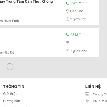
ay Trung Tâm Cần Thơ, Không
0961 *** ***
Cần Thơ
1 giờ trước
ra River Park
0342 *** ***
1 giờ trước
ai Hắc Đế
THÔNG TIN
LIÊN HỆ
Giới thiệu
Công ty C
Hướng dẫn
HN: 102 T