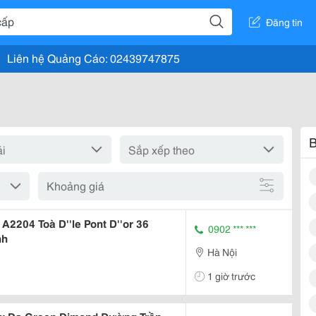
Đăng tin
Liên hệ Quảng Cáo: 02439747875
B
Khoảng giá
2204 Toà D''le Pont D''or 36
0902 *** ***
nh
Hà Nội
1 giờ trước