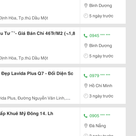
Bình Dương
5 ngày trước
Định Hòa, Tp.thủ Dầu Một
ư ́ ̃ ̛ - Giá Bán Chỉ 46Tr/M2 (¬1,8
0945 *** ***
Bình Dương
5 ngày trước
Định Hòa, Tp.thủ Dầu Một
Đẹp Lavida Plus Q7 - Đối Diện Sc
0979 *** ***
Hồ Chí Minh
3 ngày trước
ida Plus, Đường Nguyễn Văn Linh,
p. Hcm
ấp Khuê Mỹ Đông 14. Lh
0905 *** ***
Đà Nẵng
2 ngày trước