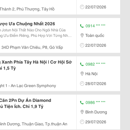
22/07/2026
Thành 2, Phú Thượng, Tây Hồ
Được Ưa Chuộng Nhất 2026
0914 *** ***
 Jotun Nội Thất Nào Cho Ngôi Nhà Của
Toàn quốc
22/07/2026
Cấp Cho Biệt Thự, Villa, Căn Hộ Cao Cấp. ...
34D Phạm Văn Chiêu, P8, Gò Vấp
 Xanh Phía Tây Hà Nội | Cơ Hội Sở
0982 *** ***
 1,5 Tỷ
Hà Nội
28/07/2026
ght 1 - An Lạc Green Symphony
 Căn 2Pn Dự Án Diamond
0986 *** ***
 Tiện Ích. Chỉ 1,9 Tỷ
Bình Dương
29/07/2026
Bình Dương, Thuận Giao, Tp.thuận An