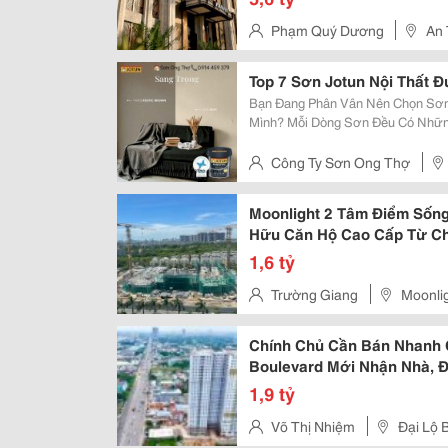
Phạm Quý Dương
An 
Top 7 Sơn Jotun Nội Thất 
Bạn Đang Phân Vân Nên Chọn Sơn
Mình? Mỗi Dòng Sơn Đều Có Những Ưu Điểm Riêng, Phù Hợp Với Từng Nhu
Cầu Và Mức Đầu Tư Khác Nhau. ✅ Majestic Đẹp Nguyên Bản &Ndash; Đẳng
Công Ty Sơn Ong Thợ
Moonlight 2 Tâm Điểm Sống
Hữu Căn Hộ Cao Cấp Từ Chỉ
1,6 tỷ
Trường Giang
Moonli
Chính Chủ Cần Bán Nhanh
Boulevard Mới Nhận Nhà, Đủ
1,9 tỷ
Võ Thị Nhiệm
Đại Lộ 