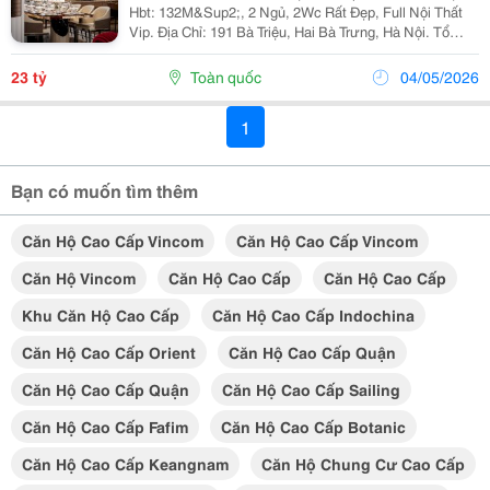
Hbt: 132M&Sup2;, 2 Ngủ, 2Wc Rất Đẹp, Full Nội Thất
Vip. Địa Chỉ: 191 Bà Triệu, Hai Bà Trưng, Hà Nội. Tổ
Hợp Căn Hộ Tttm Văn Phòng Đẳng Cấp Bậc Nhất Thủ
Đô. Thông Tin Căn Hộ: Diện Tích: 132M&Sup2;....
23 tỷ
Toàn quốc
04/05/2026
1
Bạn có muốn tìm thêm
Căn Hộ Cao Cấp Vincom
Căn Hộ Cao Cấp Vincom
Căn Hộ Vincom
Căn Hộ Cao Cấp
Căn Hộ Cao Cấp
Khu Căn Hộ Cao Cấp
Căn Hộ Cao Cấp Indochina
Căn Hộ Cao Cấp Orient
Căn Hộ Cao Cấp Quận
Căn Hộ Cao Cấp Quận
Căn Hộ Cao Cấp Sailing
Căn Hộ Cao Cấp Fafim
Căn Hộ Cao Cấp Botanic
Căn Hộ Cao Cấp Keangnam
Căn Hộ Chung Cư Cao Cấp