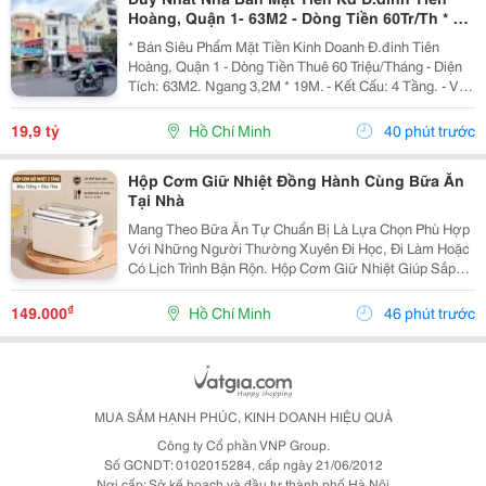
Hoàng, Quận 1- 63M2 - Dòng Tiền 60Tr/Th * Lh
Giang Giang:
* Bán Siêu Phẩm Mặt Tiền Kinh Doanh Đ.đinh Tiên
Hoàng, Quận 1 - Dòng Tiền Thuê 60 Triệu/Tháng - Diện
Tích: 63M2. Ngang 3,2M * 19M. - Kết Cấu: 4 Tầng. - Vị
Trí Đắc Địa Hiếm Nhà Bán. - Hiện Cho Thuê Vp Đang
Hoàn Thiện Trang Thiết Bị Đi Vào Hoạt...
19,9 tỷ
Hồ Chí Minh
40 phút trước
Hộp Cơm Giữ Nhiệt Đồng Hành Cùng Bữa Ăn
Tại Nhà
Mang Theo Bữa Ăn Tự Chuẩn Bị Là Lựa Chọn Phù Hợp
Với Những Người Thường Xuyên Đi Học, Đi Làm Hoặc
Có Lịch Trình Bận Rộn. Hộp Cơm Giữ Nhiệt Giúp Sắp
Xếp Các Món Ăn Gọn Gàng, Thuận Tiện Mang Theo Và
Sử Dụng Trong Ngày. Chọn Hộp Theo Cách Sắp Xếp
₫
149.000
Hồ Chí Minh
46 phút trước
Thức...
MUA SẮM HẠNH PHÚC, KINH DOANH HIỆU QUẢ
Công ty Cổ phần VNP Group.
Số GCNDT: 0102015284, cấp ngày 21/06/2012
Nơi cấp: Sở kế hoạch và đầu tư thành phố Hà Nội