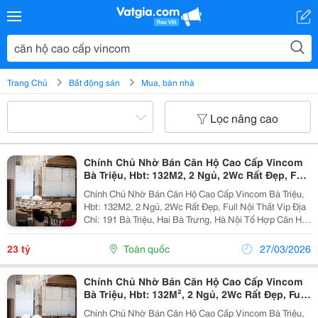
Trang Chủ
Bất động sản
Mua, bán nhà
Lọc nâng cao
Chính Chủ Nhờ Bán Căn Hộ Cao Cấp Vincom
Bà Triệu, Hbt: 132M2, 2 Ngủ, 2Wc Rất Đẹp, Full
Nội Thất Vip
Chính Chủ Nhờ Bán Căn Hộ Cao Cấp Vincom Bà Triệu,
Hbt: 132M2, 2 Ngủ, 2Wc Rất Đẹp, Full Nội Thất Vip Địa
Chỉ: 191 Bà Triệu, Hai Bà Trưng, Hà Nội Tổ Hợp Căn Hộ
Tttm Văn Phòng Đẳng Cấp Bậc Nhất Thủ Đô Thông Tin
Căn Hộ: Diện Tích: 132M&Sup2; ...
23 tỷ
Toàn quốc
27/03/2026
Chính Chủ Nhờ Bán Căn Hộ Cao Cấp Vincom
Bà Triệu, Hbt: 132M², 2 Ngủ, 2Wc Rất Đẹp, Full
Nội Thất Vip.
Chính Chủ Nhờ Bán Căn Hộ Cao Cấp Vincom Bà Triệu,