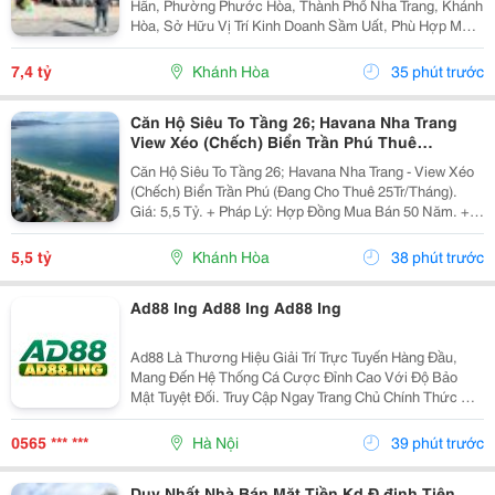
Hãn, Phường Phước Hòa, Thành Phố Nha Trang, Khánh
Hòa, Sở Hữu Vị Trí Kinh Doanh Sầm Uất, Phù Hợp Mở
Cửa Hàng, Văn Phòng, Showroom Hoặc Đầu Tư Cho
Thuê Lâu Dài. Thông Tin Chi Tiết. - Địa Chỉ: Số...
7,4 tỷ
Khánh Hòa
35 phút trước
Căn Hộ Siêu To Tầng 26; Havana Nha Trang
View Xéo (Chếch) Biển Trần Phú Thuê
25Tr/Tháng 5,5 Tỷ
Căn Hộ Siêu To Tầng 26; Havana Nha Trang - View Xéo
(Chếch) Biển Trần Phú (Đang Cho Thuê 25Tr/Tháng).
Giá: 5,5 Tỷ. + Pháp Lý: Hợp Đồng Mua Bán 50 Năm. +
Toạ Lạc: 38 Trần Phú, P Lộc Thọ, Tp Nha Trang, Tỉnh
Khánh Hoà. + Diện Tích: 160M&Sup2; Tầng 26 /...
5,5 tỷ
Khánh Hòa
38 phút trước
Ad88 Ing Ad88 Ing Ad88 Ing
Ad88 Là Thương Hiệu Giải Trí Trực Tuyến Hàng Đầu,
Mang Đến Hệ Thống Cá Cược Đỉnh Cao Với Độ Bảo
Mật Tuyệt Đối. Truy Cập Ngay Trang Chủ Chính Thức Để
Trải Nghiệm Kho Game Đa Dạng, Tỷ Lệ Đổi Thưởng
Cực Khủng Cùng Hàng Ngàn Ưu Đãi Hấp Dẫn Mỗi Ngày.
0565 *** ***
Hà Nội
39 phút trước
Duy Nhất Nhà Bán Mặt Tiền Kd Đ.đinh Tiên