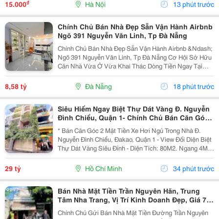
Rực Rỡ, Những Chiếc Váy Maxi Thướt Tha Hay
₫
15.000
Hà Nội
13 phút trước
Những...
Chính Chủ Bán Nhà Đẹp Sẵn Vận Hành Airbnb
Ngõ 391 Nguyễn Văn Linh, Tp Đà Nẵng
Chính Chủ Bán Nhà Đẹp Sẵn Vận Hành Airbnb &Ndash;
Ngõ 391 Nguyễn Văn Linh, Tp Đà Nẵng Cơ Hội Sở Hữu
Căn Nhà Vừa Ở Vừa Khai Thác Dòng Tiền Ngay Tại
Trung Tâm Đà Nẵng, Nằm Trên Trục Đường Nguyễn Văn
Linh &Ndash; Một Trong Những Tuyến Phố Sầm Uất Và
8,58 tỷ
Đà Nẵng
18 phút trước
Giá...
Siêu Hiếm Ngay Biệt Thự Dát Vàng Đ. Nguyễn
Đình Chiểu, Quận 1- Chính Chủ Bán Căn Góc
2 Mặt Tiền Hxh - Dt 4M*20M - Xung Quanh Khu
* Bán Căn Góc 2 Mặt Tiền Xe Hơi Ngủ Trong Nhà Đ.
Trí Thức Cao
Nguyễn Đình Chiểu, Đakao, Quận 1 - View Đối Diện Biệt
Thự Dát Vàng Siêu Đỉnh - Diện Tích: 80M2. Ngang 4M *
20M. - Kết Cấu: 3 Tầng Btct. - Chỉ Cách 2 Căn Ra Mặt
Tiền Lớn - Hxh Thông Nguyễn Ảnh Thủ -...
29 tỷ
Hồ Chí Minh
34 phút trước
Bán Nhà Mặt Tiền Trần Nguyên Hãn, Trung
Tâm Nha Trang, Vị Trí Kinh Doanh Đẹp, Giá 7,4
Tỷ
Chính Chủ Gửi Bán Nhà Mặt Tiền Đường Trần Nguyên