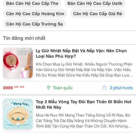
Bán Căn Hộ Cao Cấp The
Bán Căn Hộ Cao Cấp Usilk
Căn Hộ Cao Cấp Hoàng Kim
Căn Hộ Cao Cấp Giá Rẻ
Căn Hộ Cao Cấp Trường Sa
Tin đăng mới nhất
Ly Giữ Nhiệt Nắp Bật Và Nắp Vặn: Nên Chọn
Loại Nào Phù Hợp?
Khi Chọn Mua Ly Giữ Nhiệt, Nhiều Người Thường Phân
Vân Giữa Ly Giữ Nhiệt Nắp Bật Và Nắp Vặn .Việc Hiểu
Rõ Sự Khác Biệt Giữa Hai Kiểu Nắp Sẽ Giúp Bạn Lựa
Chọn Được Chiếc Ly Phù Hợp Với Nhu Cầu Học Tập,
Làm Việc, Tập Luyện Hay Du Lịch. Hãy Cùng Cozycup...
0909 *** ***
Toàn quốc
2 phút trước
Top 2 Mẫu Vòng Tay Đôi Bạn Thân Đi Biển Hot
Nhất Hè Này
Mùa Hè Rực Rỡ Mang Theo Tiếng Sóng Vỗ Rì Rào, Bờ
Cát Trắng Trải Dài Đầy Nắng Và Những Chuyến Hành
Trình Bất Tận Cùng Hội Bạn Thân Chí Cốt. Khi Những
Chiếc Vali Bắt Đầu Được Lấp Đầy Bởi Những Bộ Bikini