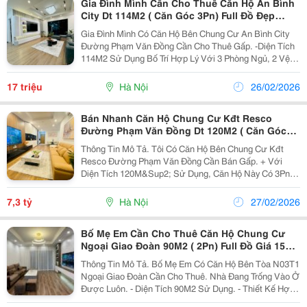
Gia Đình Mình Cần Cho Thuê Căn Hộ An Bình
City Dt 114M2 ( Căn Góc 3Pn) Full Đồ Đẹp
Tầng 20.
Gia Đình Mình Có Căn Hộ Bên Chung Cư An Bình City
Đường Phạm Văn Đồng Cần Cho Thuê Gấp. -Diện Tích
114M2 Sử Dụng Bố Trí Hợp Lý Với 3 Phòng Ngủ, 2 Vệ
Sinh, 2 Ban Công. -Nội Thất Gia Đình Đã Sắm Đầy Đủ (
Đẹp Và Hiện Đại) -Tầng 20, Căn Góc Thoáng...
17 triệu
Hà Nội
26/02/2026
Bán Nhanh Căn Hộ Chung Cư Kđt Resco
Đường Phạm Văn Đồng Dt 120M2 ( Căn Góc
3Pn) Rẻ.
Thông Tin Mô Tả. Tôi Có Căn Hộ Bên Chung Cư Kđt
Resco Đường Phạm Văn Đồng Cần Bán Gấp. + Với
Diện Tích 120M&Sup2; Sử Dụng, Căn Hộ Này Có 3Pn
Và 2Wc, 2 Ban Công. + Giá: 7,3 Tỷ ( Có Thương Lượng)
+ Nội Thất: Đầy Đủ . + Pháp Lý: Pháp Lý Đầy Đủ,...
7,3 tỷ
Hà Nội
27/02/2026
Bố Mẹ Em Cần Cho Thuê Căn Hộ Chung Cư
Ngoại Giao Đoàn 90M2 ( 2Pn) Full Đồ Giá 15
Triệu/Tháng.
Thông Tin Mô Tả. Bố Mẹ Em Có Căn Hộ Bên Tòa N03T1
Ngoại Giao Đoàn Cần Cho Thuê. Nhà Đang Trống Vào Ở
Được Luôn. - Diện Tích 90M2 Sử Dụng. - Thiết Kế Hợp
Lý Với 2 Phòng Ngủ, 2 Vệ Sinh, 2 Ban Công Thoáng. -