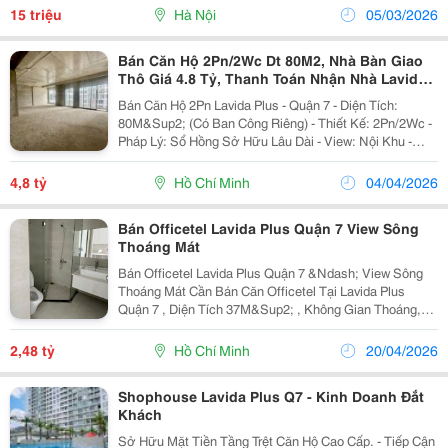
Nội Thất Đầy Đủ, Về Ở Luôn - Giá Thuê Hợp...
15 triệu
Hà Nội
05/03/2026
Bán Căn Hộ 2Pn/2Wc Dt 80M2, Nhà Bàn Giao
Thô Giá 4.8 Tỷ, Thanh Toán Nhận Nhà Lavida
Q7
Bán Căn Hộ 2Pn Lavida Plus - Quận 7 - Diện Tích:
80M&Sup2; (Có Ban Công Riêng) - Thiết Kế: 2Pn/2Wc -
Pháp Lý: Sổ Hồng Sở Hữu Lâu Dài - View: Nội Khu -
Giá: 4.8 Tỷ Tổng Giá - Căn Hộ Bàn Giao Thô, Nhận Nhà
Ngay Lh: 0979939734
4,8 tỷ
Hồ Chí Minh
04/04/2026
Bán Officetel Lavida Plus Quận 7 View Sông
Thoáng Mát
Bán Officetel Lavida Plus Quận 7 &Ndash; View Sông
Thoáng Mát Cần Bán Căn Officetel Tại Lavida Plus
Quận 7 , Diện Tích 37M&Sup2; , Không Gian Thoáng,
View Sông Mát Mẻ, Phù Hợp Vừa Ở Vừa Làm Văn
Phòng. Căn Hộ Bàn Giao Nhà Trống , Dễ Dàng Thiết
2,48 tỷ
Hồ Chí Minh
20/04/2026
Kế...
Shophouse Lavida Plus Q7 - Kinh Doanh Đắt
Khách
Sở Hữu Mặt Tiền Tầng Trệt Căn Hộ Cao Cấp. - Tiếp Cận