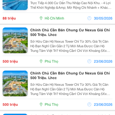
Trực Tiếp 4.000 Cư Dân Thu Nhập Cao Nội Khu. - 4 Lợi
Thế Khởi Nghiệp &Amp; Mở Rộng Chi Nhánh + Khách
Ổn Định: 1.200 Căn Hộ Đã Bàn Giao, Lấp Đầy. + Thiết
Kế Tối Ưu: Vừa Ở Vừa Kinh Doanh Đa...
88 triệu
Hồ Chí Minh
30/05/2026
Chính Chủ Cần Bán Chung Cư Nexus Giá Chỉ
500 Triệu. Lhcc
Sở Hữu Căn Hộ Nexus Tower Chỉ Từ 30% Giá Trị Căn
Hộ Bạn Nghĩ Cần Gần 2 Tỷ Mới Mua Được Căn Hộ
Trung Tâm Việt Trì? Không Cần! Chỉ Với Khoảng 5Xx
Triệu Đồng (30%), Anh/Chị Đã Có Thể Sở Hữu Căn Hộ
Tại Nexus Tower: Diện Tích 46.8M&Sup2; Tầng...
500 triệu
Phú Thọ
23/06/2026
Chính Chủ Cần Bán Chung Cư Nexus Giá Chỉ
500 Triệu. Lhcc
Sở Hữu Căn Hộ Nexus Tower Chỉ Từ 30% Giá Trị Căn
Hộ Bạn Nghĩ Cần Gần 2 Tỷ Mới Mua Được Căn Hộ
Trung Tâm Việt Trì? Không Cần! Chỉ Với Khoảng 5Xx
Triệu Đồng (30%), Anh/Chị Đã Có Thể Sở Hữu Căn Hộ
Tại Nexus Tower: Diện Tích 46.8M&Sup2; Tầng...
500 triệu
Phú Thọ
23/06/2026