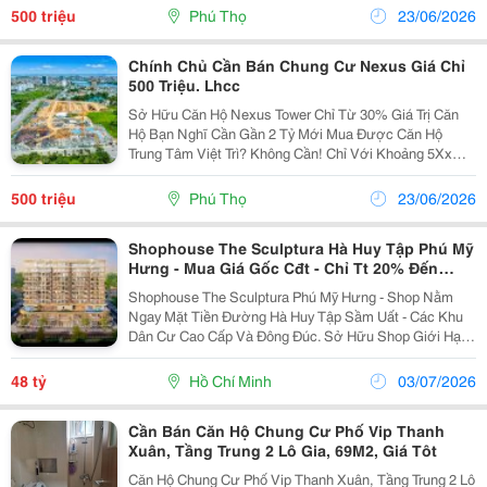
Tại Nexus Tower: Diện Tích 46.8M&Sup2; Tầng...
500 triệu
Phú Thọ
23/06/2026
Chính Chủ Cần Bán Chung Cư Nexus Giá Chỉ
500 Triệu. Lhcc
Sở Hữu Căn Hộ Nexus Tower Chỉ Từ 30% Giá Trị Căn
Hộ Bạn Nghĩ Cần Gần 2 Tỷ Mới Mua Được Căn Hộ
Trung Tâm Việt Trì? Không Cần! Chỉ Với Khoảng 5Xx
Triệu Đồng (30%), Anh/Chị Đã Có Thể Sở Hữu Căn Hộ
Tại Nexus Tower: Diện Tích 46.8M&Sup2; Tầng...
500 triệu
Phú Thọ
23/06/2026
Shophouse The Sculptura Hà Huy Tập Phú Mỹ
Hưng - Mua Giá Gốc Cđt - Chỉ Tt 20% Đến
T9/2027
Shophouse The Sculptura Phú Mỹ Hưng - Shop Nằm
Ngay Mặt Tiền Đường Hà Huy Tập Sầm Uất - Các Khu
Dân Cư Cao Cấp Và Đông Đúc. Sở Hữu Shop Giới Hạn
Giữa Trung Tâm Cảnh Đồi Vị Trí Vàng Hiếm Có, Đi Bộ
Vài Bước Đến Hồ Bán Nguyệt, Crescent Mall, Cầu
48 tỷ
Hồ Chí Minh
03/07/2026
Ánh...
Cần Bán Căn Hộ Chung Cư Phố Vip Thanh
Xuân, Tầng Trung 2 Lô Gia, 69M2, Giá Tôt
Căn Hộ Chung Cư Phố Vip Thanh Xuân, Tầng Trung 2 Lô