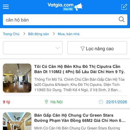
Trang Chủ
Bất động sản
Mua, bán nhà
Lọc nâng cao
Tôi Có Căn Hộ Bên Khu Đô Thị Ciputra Cần
Bán Dt 110M2 ( 4Pn) Sổ Lâu Dài Chỉ Hơn 9 Tỷ.
Thông Tin Mô Tả. Chính Chủ Cần Bán Gấp Căn Hộ Tòa
Ia20 Ciputra &Ndash; Khu Đô Thị Ciputra. Diện Tích:
110M2 Sử Dụng. Thiết Kế 4 Ngủ, 2 Vệ Sinh, 2 Ban
Công. Căn Hộ Seyup Đầy Đủ Nội Thất. Sẵn Sổ Giao
Dịch Sang Tên Ngay. Giá Bán Nhỉnh 9 Tỷ (Cam Kết...
9 tỷ
Hà Nội
22/01/2026
Bán Gấp Căn Hộ Chung Cư Green Stars
Đường Phạm Văn Đồng 66M2 Giá Chỉ Hơn 6
Tỷ
Mình Có Căn Hộ Bên Chung Cư Green Stars Đường