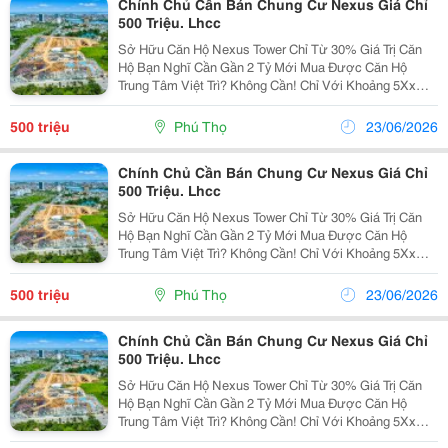
Chính Chủ Cần Bán Chung Cư Nexus Giá Chỉ
500 Triệu. Lhcc
Sở Hữu Căn Hộ Nexus Tower Chỉ Từ 30% Giá Trị Căn
Hộ Bạn Nghĩ Cần Gần 2 Tỷ Mới Mua Được Căn Hộ
Trung Tâm Việt Trì? Không Cần! Chỉ Với Khoảng 5Xx
Triệu Đồng (30%), Anh/Chị Đã Có Thể Sở Hữu Căn Hộ
Tại Nexus Tower: Diện Tích 46.8M&Sup2; Tầng...
500 triệu
Phú Thọ
23/06/2026
Chính Chủ Cần Bán Chung Cư Nexus Giá Chỉ
500 Triệu. Lhcc
Sở Hữu Căn Hộ Nexus Tower Chỉ Từ 30% Giá Trị Căn
Hộ Bạn Nghĩ Cần Gần 2 Tỷ Mới Mua Được Căn Hộ
Trung Tâm Việt Trì? Không Cần! Chỉ Với Khoảng 5Xx
Triệu Đồng (30%), Anh/Chị Đã Có Thể Sở Hữu Căn Hộ
Tại Nexus Tower: Diện Tích 46.8M&Sup2; Tầng...
500 triệu
Phú Thọ
23/06/2026
Chính Chủ Cần Bán Chung Cư Nexus Giá Chỉ
500 Triệu. Lhcc
Sở Hữu Căn Hộ Nexus Tower Chỉ Từ 30% Giá Trị Căn
Hộ Bạn Nghĩ Cần Gần 2 Tỷ Mới Mua Được Căn Hộ
Trung Tâm Việt Trì? Không Cần! Chỉ Với Khoảng 5Xx
Triệu Đồng (30%), Anh/Chị Đã Có Thể Sở Hữu Căn Hộ