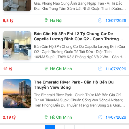
Gia, Phòng Nào Cũng Ánh Sáng Ngập Tràn - Vị Trí Đắc
Địa, Khu Trung Tâm Sầm Uất Nhất Quận Thanh Xuân. -
Toà Pvv-Vinapharm Xây Dựng 23 Tầng Nổi Và 1 Tầng
Hầm. Căn Hộ Bán Thuộc Tầng Trung Mỗi...
6,8 tỷ
Hà Nội
10/07/2026
Bán Căn Hộ 3Pn Fnt 12 Tỷ Chung Cư De
Capella Lương Định Của Q2 - Cạnh Trường
Quốc Tế Tuệ Đức
Bán Căn Hộ 3Pn Chung Cư De Capella Lương Định Của
Q2 - Cạnh Trường Quốc Tế Tuệ Đức - Diện Tích
102M&Sup2;, Thiết Kế 3 Phòng Ngủ Và 2 Wc. - Căn Hộ
Bàn Giao Đầy Đủ Nội Thất - Giá: 12 Tỷ (Đã Có Sổ Hồng)
- Tiện Ích Cư Dân: Hồ Bơi, Gyms, Khuôn...
12 tỷ
Hồ Chí Minh
11/07/2026
The Emerald River Park - Căn Hộ Bến Du
Thuyền View Sông
The Emerald River Park - Chính Thức Mở Bán Giá Chỉ
Từ 4X Triệu/M&Sup2; Chuẩn Sống Ven Sông &Ndash;
Tiên Phong Bến Du Thuyền Riêng Trên Sông Sài Gòn.
Lựa Chọn Lý Tưởng Cho: ✅ Gia Đình Tìm Kiếm Không
Gian Sống Xanh, Đẳng Cấp. ✅ Nhà Đầu Tư Đón...
2,19 tỷ
Hồ Chí Minh
14/07/2026