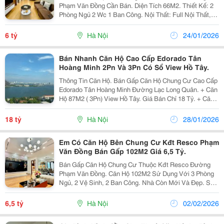
Phạm Văn Đồng Cần Bán. Diện Tích 66M2. Thiết Kế: 2
Phòng Ngủ 2 Wc 1 Ban Công. Nội Thất: Full Nội Thất,
Khách Mua Chỉ Việc Vào Ở. Tầng Trung Đẹp. Giá Bán:
Chỉ Nhỉnh 6 Tỷ. Sổ Đỏ Sẵn Sàng. Tiện Ích Nội...
6 tỷ
Hà Nội
24/01/2026
Bán Nhanh Căn Hộ Cao Cấp Edorado Tân
Hoàng Minh 2Pn Và 3Pn Có Sổ View Hồ Tây.
Thông Tin Căn Hộ. Bán Gấp Căn Hộ Chung Cư Cao Cấp
Edorado Tân Hoàng Minh Đường Lạc Long Quân. + Căn
Hộ 87M2 ( 3Pn) View Hồ Tây. Giá Bán Chỉ 18 Tỷ. + Căn
Hộ 88M2 ( 3Pn) View Hồ Tây. Giá Bán Chỉ 18 Tỷ. Sổ Đỏ
Lâu Dài. Nội Thất Đầy Đủ. Giá Bán Có...
18 tỷ
Hà Nội
28/01/2026
Em Có Căn Hộ Bên Chung Cư Kđt Resco Phạm
Văn Đồng Bán Gấp 102M2 Giá 6,5 Tỷ.
Bán Gấp Căn Hộ Chung Cư Thuộc Kđt Resco Đường
Phạm Văn Đồng. Căn Hộ 102M2 Sử Dụng Với 3 Phòng
Ngủ, 2 Vệ Sinh, 2 Ban Công. Nhà Còn Mới Và Đẹp. Sổ
Đỏ Lâu Dài. Tầng Trung, Căn Góc. Giá Bán Tốt Nhất
Khu Chỉ 6,5 Tỷ. Liên Hệ Để Biết Thêm Thông...
6,5 tỷ
Hà Nội
02/02/2026