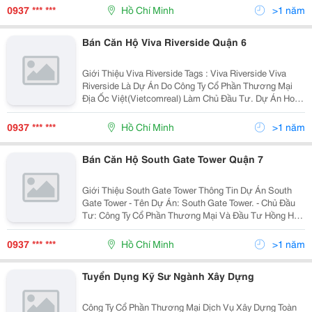
Hùng, Phường 4, Quận 8, Tp.hcm. - Diện Tích Khu
0937 *** ***
Hồ Chí Minh
>1 năm
Đất:...
Bán Căn Hộ Viva Riverside Quận 6
Giới Thiệu Viva Riverside Tags : Viva Riverside Viva
Riverside Là Dự Án Do Công Ty Cổ Phần Thương Mại
Địa Ốc Việt(Vietcomreal) Làm Chủ Đầu Tư. Dự Án Hoàn
Tất Xong Toàn Bộ Tầng Hầm Và Đang Đẩy Nhanh Tiến
Độ Để Hoàn Thiện Toàn Bộ Tầng Lửng...
0937 *** ***
Hồ Chí Minh
>1 năm
Bán Căn Hộ South Gate Tower Quận 7
Giới Thiệu South Gate Tower Thông Tin Dự Án South
Gate Tower - Tên Dự Án: South Gate Tower. - Chủ Đầu
Tư: Công Ty Cổ Phần Thương Mại Và Đầu Tư Hồng Hà.
- Công Ty Thi Công: Công Ty Cổ Phần Tập Đoàn Xây
Dựng Hòa Bình. - Vị Trí Dự Án:...
0937 *** ***
Hồ Chí Minh
>1 năm
Tuyển Dụng Kỹ Sư Ngành Xây Dựng
Công Ty Cổ Phần Thương Mại Dịch Vụ Xây Dựng Toàn