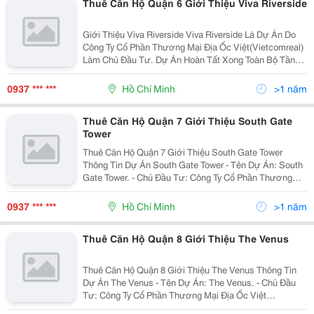
Thuê Căn Hộ Quận 6 Giới Thiệu Viva Riverside
Giới Thiệu Viva Riverside Viva Riverside Là Dự Án Do
Công Ty Cổ Phần Thương Mại Địa Ốc Việt(Vietcomreal)
Làm Chủ Đầu Tư. Dự Án Hoàn Tất Xong Toàn Bộ Tầng
Hầm Và Đang Đẩy Nhanh Tiến Độ Để Hoàn Thiện Toàn
Bộ Tầng Lửng Căn Hộ Viva Riverside.. Chung...
0937 *** ***
Hồ Chí Minh
>1 năm
Thuê Căn Hộ Quận 7 Giới Thiệu South Gate
Tower
Thuê Căn Hộ Quận 7 Giới Thiệu South Gate Tower
Thông Tin Dự Án South Gate Tower - Tên Dự Án: South
Gate Tower. - Chủ Đầu Tư: Công Ty Cổ Phần Thương
Mại Và Đầu Tư Hồng Hà. - Công Ty Thi Công: Công Ty
Cổ Phần Tập Đoàn Xây Dựng Hòa Bình. - Vị Trí...
0937 *** ***
Hồ Chí Minh
>1 năm
Thuê Căn Hộ Quận 8 Giới Thiệu The Venus
Thuê Căn Hộ Quận 8 Giới Thiệu The Venus Thông Tin
Dự Án The Venus - Tên Dự Án: The Venus. - Chủ Đầu
Tư: Công Ty Cổ Phần Thương Mại Địa Ốc Việt
(Vietcomreal). - Vị Trí Dự Án: Số 175 Đường Phạm