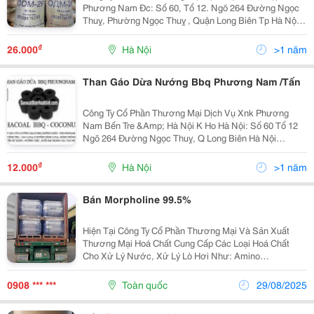
Phương Nam Đc: Số 60, Tổ 12. Ngõ 264 Đường Ngọc
Thuỵ, Phường Ngọc Thuỵ , Quận Long Biên Tp Hà Nội
Đt: 04 3871 6372 - 090 997 8088 : Đt Kho Hà Nội 090
321 4377 Email : Phuongnamtht@Yahoo.com.vn...
₫
26.000
Hà Nội
>1 năm
Than Gáo Dừa Nướng Bbq Phương Nam /Tấn
Công Ty Cổ Phần Thương Mại Dịch Vụ Xnk Phương
Nam Bến Tre &Amp; Hà Nội K Ho Hà Nội: Số 60 Tổ 12
Ngõ 264 Đường Ngọc Thuỵ, Q Long Biên Hà Nội
Chuyên Bán Buôn Than Nướng Sạch Không Khói :Than
Hoạt Tính Xuất Khẩu Than Mùn Cưa Xk 14.000Đ/Kg
₫
12.000
Hà Nội
>1 năm
Giao...
Bán Morpholine 99.5%
Hiện Tại Công Ty Cổ Phần Thương Mại Và Sản Xuất
Thương Mại Hoá Chất Cung Cấp Các Loại Hoá Chất
Cho Xử Lý Nước, Xử Lý Lò Hơi Như: Amino
Trimethylene Phosphonic Acid Atmp 50%, Morpholine
99,5%, Carbohydrazide 99%, Polyacrylamide, Sodium...
0908 *** ***
Toàn quốc
29/08/2025