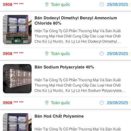
0908101242 Phạm Hồng Việt Công Ty Cổ Phần Sản...
0908 *** ***
Toàn quốc
29/08/2025
Bán Dodecyl Dimethyl Benzyl Ammonium
Chloride 80%
Hiện Tại Công Ty Cổ Phần Thương Mại Và Sản Xuất
Thương Mại Hoá Chất Cung Cấp Các Loại Hoá Chất
Cho Xử Lý Nước, Xử Lý Lò Hơi Dodecyl Dimethyl
Benzyl Ammonium Chloride 80% Mọi Chi Tiết Xin Liên
Hệ: 0908101242 Phạm Hồng Việt ...
0908 *** ***
Toàn quốc
29/08/2025
Bán Sodium Polyacrylate 40%
Hiện Tại Công Ty Cổ Phần Thương Mại Và Sản Xuất
Thương Mại Hoá Chất Cung Cấp Các Loại Hoá Chất
Cho Xử Lý Nước, Xử Lý Lò Hơi Sodium Polyacrylate
40% Mọi Chi Tiết Xin Liên Hệ: 0908101242 Phạm Hồng
Việt Công Ty Cổ Phần Sản...
0908 *** ***
Toàn quốc
29/08/2025
Bán Hoá Chất Polyamine
Hiện Tại Công Ty Cổ Phần Thương Mại Và Sản Xuất