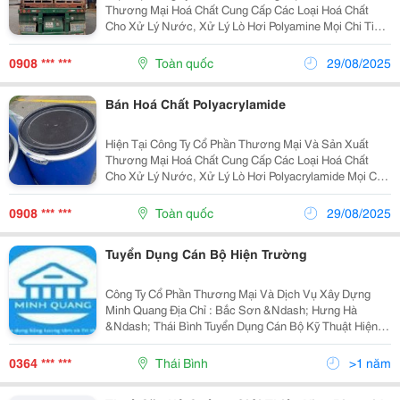
Thương Mại Hoá Chất Cung Cấp Các Loại Hoá Chất
Cho Xử Lý Nước, Xử Lý Lò Hơi Polyamine Mọi Chi Tiết
Xin Liên Hệ: 0908101242 Phạm Hồng Việt Công Ty Cổ
Phần Sản Xuất Và Thương...
0908 *** ***
Toàn quốc
29/08/2025
Bán Hoá Chất Polyacrylamide
Hiện Tại Công Ty Cổ Phần Thương Mại Và Sản Xuất
Thương Mại Hoá Chất Cung Cấp Các Loại Hoá Chất
Cho Xử Lý Nước, Xử Lý Lò Hơi Polyacrylamide Mọi Chi
Tiết Xin Liên Hệ: 0908101242 Phạm Hồng Việt Công Ty
Cổ Phần Sản Xuất Và...
0908 *** ***
Toàn quốc
29/08/2025
Tuyển Dụng Cán Bộ Hiện Trường
Công Ty Cổ Phần Thương Mại Và Dịch Vụ Xây Dựng
Minh Quang Địa Chỉ : Bắc Sơn &Ndash; Hưng Hà
&Ndash; Thái Bình Tuyển Dụng Cán Bộ Kỹ Thuật Hiện
Trường 1. Kỹ Thuật Hiện Trường Mảng Kết Cấu : 08 2.
Kỹ Thuật Hiện Trường Mảng Hoàn Thiện : 04 Làm Việc
0364 *** ***
Thái Bình
>1 năm
Tại...