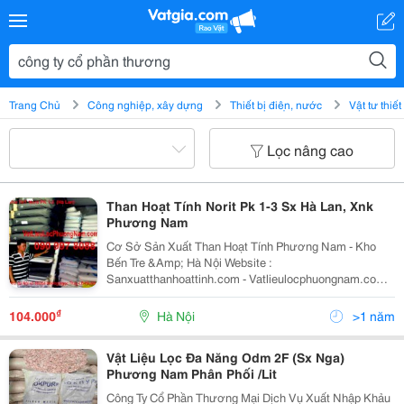
Trang Chủ
Công nghiệp, xây dựng
Thiết bị điện, nước
Vật tư thiế
Lọc nâng cao
Than Hoạt Tính Norit Pk 1-3 Sx Hà Lan, Xnk
Phương Nam
Cơ Sở Sản Xuất Than Hoạt Tính Phương Nam - Kho
Bến Tre &Amp; Hà Nội Website :
Sanxuatthanhoattinh.com - Vatlieulocphuongnam.com
Lh: 0909978088 Công Ty Cổ Phần Thương Mại Dịch Vụ
Xnk Phương Nam K Ho Hà Nội: Số 60 Tổ 12 Ngõ 264
₫
104.000
Hà Nội
>1 năm
Đường Ngọc Thuỵ
Vật Liệu Lọc Đa Năng Odm 2F (Sx Nga)
Phương Nam Phân Phối /Lit
Công Ty Cổ Phần Thương Mại Dịch Vụ Xuất Nhập Khảu