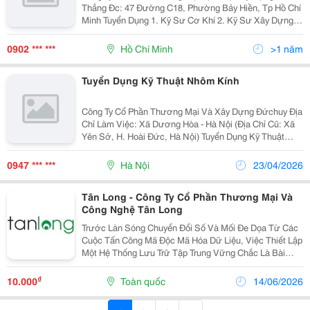
Thắng Đc: 47 Đường C18, Phường Bảy Hiền, Tp Hồ Chí
Minh Tuyển Dụng 1. Kỹ Sư Cơ Khí 2. Kỹ Sư Xây Dựng
Mô Tả Công Việc : - Tham Gia Vào Quá Trình Thiết Kế
Và Lên Bản Vẽ Kỹ Thuật Chi Tiết Cho Các Công...
0902 *** ***
Hồ Chí Minh
>1 năm
Tuyển Dụng Kỹ Thuật Nhôm Kính
Công Ty Cổ Phần Thương Mại Và Xây Dựng Đứchuy Địa
Chỉ Làm Việc: Xã Dương Hòa - Hà Nội (Địa Chỉ Cũ: Xã
Yên Sở, H. Hoài Đức, Hà Nội) Tuyển Dụng Kỹ Thuật
Nhôm - Kính: 02 Yêu Cầu : - Biết Sử Dụng Thành Thạo
Autocad - Ham Học Hỏi, Có Kiến Thức Sơ Bộ Hoặc...
0947 *** ***
Hà Nội
23/04/2026
Tân Long - Công Ty Cổ Phần Thương Mại Và
Công Nghệ Tân Long
Trước Làn Sóng Chuyển Đổi Số Và Mối Đe Dọa Từ Các
Cuộc Tấn Công Mã Độc Mã Hóa Dữ Liệu, Việc Thiết Lập
Một Hệ Thống Lưu Trữ Tập Trung Vững Chắc Là Bài
Toán Sống Còn Của Mọi Tổ Chức. Đồng Hành Cùng
Doanh Nghiệp Tối Ưu Hóa Tài Sản Số, Thương Hiệu
₫
10.000
Toàn quốc
14/06/2026
Tân...