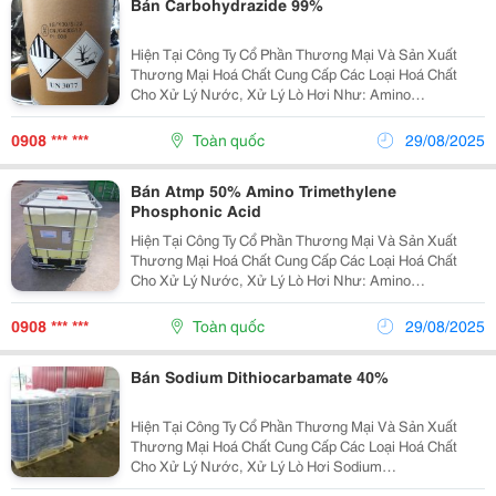
Bán Carbohydrazide 99%
Hiện Tại Công Ty Cổ Phần Thương Mại Và Sản Xuất
Thương Mại Hoá Chất Cung Cấp Các Loại Hoá Chất
Cho Xử Lý Nước, Xử Lý Lò Hơi Như: Amino
Trimethylene Phosphonic Acid Atmp 50%, Morpholine
99,5%, Carbohydrazide 99%, Polyacrylamide, Sodium...
0908 *** ***
Toàn quốc
29/08/2025
Bán Atmp 50% Amino Trimethylene
Phosphonic Acid
Hiện Tại Công Ty Cổ Phần Thương Mại Và Sản Xuất
Thương Mại Hoá Chất Cung Cấp Các Loại Hoá Chất
Cho Xử Lý Nước, Xử Lý Lò Hơi Như: Amino
Trimethylene Phosphonic Acid Atmp 50%, Mọi Chi Tiết
Xin Liên Hệ: 0908101242 Phạm Hồng...
0908 *** ***
Toàn quốc
29/08/2025
Bán Sodium Dithiocarbamate 40%
Hiện Tại Công Ty Cổ Phần Thương Mại Và Sản Xuất
Thương Mại Hoá Chất Cung Cấp Các Loại Hoá Chất
Cho Xử Lý Nước, Xử Lý Lò Hơi Sodium
Dithiocarbamate 40% Mọi Chi Tiết Xin Liên Hệ: