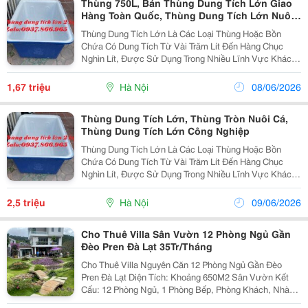
Thùng 750L, Bán Thùng Dung Tích Lớn Giao
Hàng Toàn Quốc, Thùng Dung Tích Lớn Nuôi
Cá Tầm
Thùng Dung Tích Lớn Là Các Loại Thùng Hoặc Bồn
Chứa Có Dung Tích Từ Vài Trăm Lít Đến Hàng Chục
Nghìn Lít, Được Sử Dụng Trong Nhiều Lĩnh Vực Khác
Nhau. Ứng Dụng Nuôi Thủy Hải Sản Nuôi Cá Tầm, Cá
Hồi, Cá Koi Ươ M Cá Giống, Nuôi Tuần Hoàn Công...
1,67 triệu
Hà Nội
08/06/2026
Thùng Dung Tích Lớn, Thùng Tròn Nuôi Cá,
Thùng Dung Tích Lớn Công Nghiệp
Thùng Dung Tích Lớn Là Các Loại Thùng Hoặc Bồn
Chứa Có Dung Tích Từ Vài Trăm Lít Đến Hàng Chục
Nghìn Lít, Được Sử Dụng Trong Nhiều Lĩnh Vực Khác
Nhau. Ứng Dụng Nuôi Thủy Hải Sản Nuôi Cá Tầm, Cá
Hồi, Cá Koi Ươ M Cá Giống, Nuôi Tuần Hoàn Công...
2,5 triệu
Hà Nội
09/06/2026
Cho Thuê Villa Sân Vườn 12 Phòng Ngủ Gần
Đèo Pren Đà Lạt 35Tr/Tháng
Cho Thuê Villa Nguyên Căn 12 Phòng Ngủ Gần Đèo
Pren Đà Lạt Diện Tích: Khoảng 650M2 Sân Vườn Kết
Cấu: 12 Phòng Ngủ, 1 Phòng Bếp, Phòng Khách, Nhà
Vệ Sinh Đầy Đủ Nhà Có Sân Vườn, Hồ Cá Koi, Thích