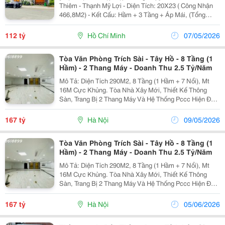
Thiêm - Thạnh Mỹ Lợi - Diện Tích: 20X23 ( Công Nhận
466,8M2) - Kết Cấu: Hầm + 3 Tầng + Áp Mái, (Tổng
Dtsxd: 540.2M2, 5 Phòng Ngủ). - Gồm: Hồ Bơi + Hồ Cá
Koi + Hầm Rượu + Sân Vườn + Thang Máy. Biệt...
112 tỷ
Hồ Chí Minh
07/05/2026
Tòa Văn Phòng Trích Sài - Tây Hồ - 8 Tầng (1
Hầm) - 2 Thang Máy - Doanh Thu 2.5 Tỷ/Năm
Mô Tả: Diện Tích 290M2, 8 Tầng (1 Hầm + 7 Nổi), Mt
16M Cực Khủng. Tòa Nhà Xây Mới, Thiết Kế Thông
Sàn, Trang Bị 2 Thang Máy Và Hệ Thống Pccc Hiện Đại.
Vị Trí Ngõ Thông, Đường Rộng Ô Tô Tránh. Tầng
Thượng Có Bể Cá Koi, View Thoáng Trước Sau. Sổ
167 tỷ
Hà Nội
09/05/2026
Đỏ...
Tòa Văn Phòng Trích Sài - Tây Hồ - 8 Tầng (1
Hầm) - 2 Thang Máy - Doanh Thu 2.5 Tỷ/Năm
Mô Tả: Diện Tích 290M2, 8 Tầng (1 Hầm + 7 Nổi), Mt
16M Cực Khủng. Tòa Nhà Xây Mới, Thiết Kế Thông
Sàn, Trang Bị 2 Thang Máy Và Hệ Thống Pccc Hiện Đại.
Vị Trí Ngõ Thông, Đường Rộng Ô Tô Tránh. Tầng
Thượng Có Bể Cá Koi, View Thoáng Trước Sau. Sổ
167 tỷ
Hà Nội
05/06/2026
Đỏ...