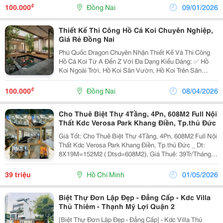
Tích Chi Tiết Những Yếu Tố Then Chốt Này. Để Bạn
₫
100.000
Đồng Nai
09/01/2026
Có...
Thiết Kế Thi Công Hồ Cá Koi Chuyên Nghiệp,
Giá Rẻ Đồng Nai
Phú Quốc Dragon Chuyên Nhận Thiết Kế Và Thi Công
Hồ Cá Koi Từ A Đến Z Với Đa Dạng Kiểu Dáng: ✅ Hồ
Koi Ngoài Trời, Hồ Koi Sân Vườn, Hồ Koi Trên Sân
Thượng, Hồ Koi Phong Thủy,... ✅ Thi Công Hồ Truyền
Thống Hoặc Hiện Đại, Kết Hợp Tiểu Cảnh, Thác
₫
100.000
Đồng Nai
08/04/2026
Nước,...
Cho Thuê Biệt Thự 4Tầng, 4Pn, 608M2 Full Nội
Thất Kdc Verosa Park Khang Điền, Tp.thủ Đức
Giá Tốt: Cho Thuê Biệt Thự 4Tầng, 4Pn, 608M2 Full Nội
Thất Kdc Verosa Park Khang Điền, Tp.thủ Đức _ Dt:
8X19M=152M2 ( Dtsd=608M2), Giá Thuê: 39Tr/Tháng _
Nhà 4 Tầng Hiện Đại, Thoáng Có Sân Vườn Và Hồ Cá
Koi Gồm: 4 Phòng Ngủ + 4 Wc +Bếp. Nội Thất...
39 triệu
Hồ Chí Minh
01/05/2026
Biệt Thự Đơn Lập Đẹp - Đẳng Cấp - Kdc Villa
Thủ Thiêm - Thạnh Mỹ Lợi Quận 2
[Biệt Thự Đơn Lập Đẹp - Đẳng Cấp] - Kdc Villa Thủ