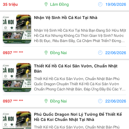
Hợp Kinh Doanh Nghỉ Dưỡng. Địa Chỉ: Giữa Đèo
35 triệu
Lâm Đồng
19/06/2026
Pren,...
Nhận Vệ Sinh Hồ Cá Koi Tại Nhà
Nhận Vệ Sinh Hồ Cá Koi Tại Nhà Bạn Đang Sở Hữu Một
Hồ Cá Koi Nhưng Không Có Thời Gian Vệ Sinh? Nước
Hồ Bị Đục, Rêu Bám Đầy, Cá Chậm Phát Triển? Đừng
Lo! Phú Quốc Dragon Chuyên Nhận Vệ Sinh Hồ Cá Koi
Tại Nhà Với Dịch Vụ Uy Tín &Ndash; Có Mặt Nhanh...
0937 *** ***
Đồng Nai
22/06/2026
Thiết Kế Hồ Cá Koi Sân Vườn, Chuẩn Nhật
Bản
Thiết Kế Hồ Cá Koi Sân Vườn, Chuẩn Nhật Bản Phú
Quốc Dragon Chuyên Thiết Kế Hồ Cá Koi Sân Vườn
Chuẩn Phong Cách Nhật Bản, Đáp Ứng Đầy Đủ Các Yếu
Tố: Thiết Kế Hài Hòa Với Cảnh Quan Sân Vườn Phong
Thủy Hợp Mệnh, Hút Tài Lộc Tiêu Chuẩn Kỹ...
0937 *** ***
Đồng Nai
22/06/2026
Phú Quốc Dragon Nơi Lý Tưởng Để Thiết Kế
Hồ Cá Koi Chuẩn Nhật Tại Nhà
Thiết Kế Hồ Cá Koi Sân Vườn, Chuẩn Nhật Bản Phú