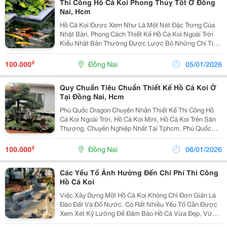
Thi Công Hồ Cá Koi Phong Thủy Tốt Ở Đồng
Nai, Hcm
Hồ Cá Koi Được Xem Như Là Một Nét Đặc Trưng Của
Nhật Bản. Phong Cách Thiết Kế Hồ Cá Koi Ngoài Trời
Kiểu Nhật Bản Thường Được Lược Bỏ Những Chi Tiết
Rườm Rà, Tạo Nên Một Mẫu Hồ Cá Koi Đơn Giản Và
Tinh Tế, Gần Gũi Với Con Người. Không Gian Ở Bên...
₫
100.000
Đồng Nai
05/01/2026
Quy Chuẩn Tiêu Chuẩn Thiết Kế Hồ Cá Koi Ở
Tại Đồng Nai, Hcm
Phú Quốc Dragon Chuyên Nhận Thiết Kế Thi Công Hồ
Cá Koi Ngoài Trời, Hồ Cá Koi Mini, Hồ Cá Koi Trên Sân
Thượng, Chuyên Nghiệp Nhất Tại Tphcm. Phú Quốc
Dragon Với Đội Ngũ Thiết Kế Thi Công Hồ Cá Koi, Tiểu
Cảnh Sân Vườn Chuyên Nghiệp, Với Kinh Nghiệm...
₫
100.000
Đồng Nai
06/01/2026
Các Yếu Tố Ảnh Hưởng Đến Chi Phí Thi Công
Hồ Cá Koi
Việc Xây Dựng Một Hồ Cá Koi Không Chỉ Đơn Giản Là
Đào Đất Và Đổ Nước. Có Rất Nhiều Yếu Tố Cần Được
Xem Xét Kỹ Lưỡng Để Đảm Bảo Hồ Cá Vừa Đẹp, Vừa
Phù Hợp Với Túi Tiền. Quang Minh Landscape Sẽ Phân