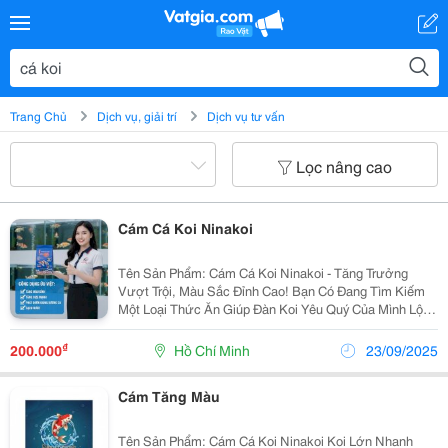
Trang Chủ
Dịch vụ, giải trí
Dịch vụ tư vấn
Lọc nâng cao
Cám Cá Koi Ninakoi
Tên Sản Phẩm: Cám Cá Koi Ninakoi - Tăng Trưởng
Vượt Trội, Màu Sắc Đỉnh Cao! Bạn Có Đang Tìm Kiếm
Một Loại Thức Ăn Giúp Đàn Koi Yêu Quý Của Mình Lột
Xác Ngoạn Mục? Hãy Quên Đi Những Loại Cám Thông
Thường Và Khám Phá Cám Cá Koi Ninakoi &Ndash;
₫
200.000
Hồ Chí Minh
23/09/2025
Giải...
Cám Tăng Màu
Tên Sản Phẩm: Cám Cá Koi Ninakoi Koi Lớn Nhanh