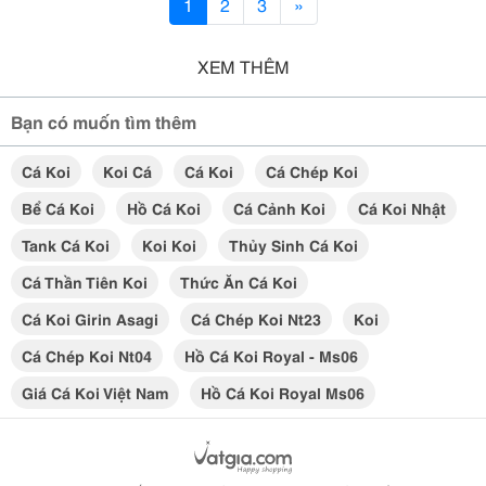
1
2
3
»
XEM THÊM
Bạn có muốn tìm thêm
Cá Koi
Koi Cá
Cá Koi
Cá Chép Koi
Bể Cá Koi
Hồ Cá Koi
Cá Cảnh Koi
Cá Koi Nhật
Tank Cá Koi
Koi Koi
Thủy Sinh Cá Koi
Cá Thần Tiên Koi
Thức Ăn Cá Koi
Cá Koi Girin Asagi
Cá Chép Koi Nt23
Koi
Cá Chép Koi Nt04
Hồ Cá Koi Royal - Ms06
Giá Cá Koi Việt Nam
Hồ Cá Koi Royal Ms06