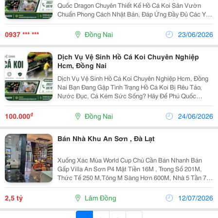
Quốc Dragon Chuyên Thiết Kế Hồ Cá Koi Sân Vườn
Chuẩn Phong Cách Nhật Bản, Đáp Ứng Đầy Đủ Các Yếu
Tố: Thiết Kế Hài Hòa Với Cảnh Quan Sân Vườn Phong
Thủy Hợp Mệnh, Hút Tài Lộc Tiêu Chuẩn Kỹ...
0937 *** ***
Đồng Nai
23/06/2026
Dịch Vụ Vệ Sinh Hồ Cá Koi Chuyên Nghiệp
Hcm, Đồng Nai
Dịch Vụ Vệ Sinh Hồ Cá Koi Chuyên Nghiệp Hcm, Đồng
Nai Bạn Đang Gặp Tình Trạng Hồ Cá Koi Bị Rêu Tảo,
Nước Đục, Cá Kém Sức Sống? Hãy Để Phú Quốc
Dragon Giúp Bạn Làm Sạch Toàn Diện Hồ Cá Koi Bằng
Dịch Vụ Vệ Sinh Hồ Cá Koi Chuyên Nghiệp, Đảm Bảo
₫
100.000
Đồng Nai
24/06/2026
Sạch...
Bán Nhà Khu An Sơn , Đà Lạt
Xuống Xác Mùa World Cup Chủ Cần Bán Nhanh Bán
Gấp Villa An Sơn P4 Mặt Tiền 16M , Trong Sổ 201M,
Thức Tế 250 M,Tông M Sàng Hơn 600M, Nhà 5 Tần 7
Phòng Ngủ, 1 Phòng Thờ, 7 P Ngủ 3 Wc Hồ Thủy Lực,
Thang Máy, Hồ Cá Koi , Sân Vườn, Bán Giá Cũ 24T
2,5 tỷ
Lâm Đồng
12/07/2026
Giảm...