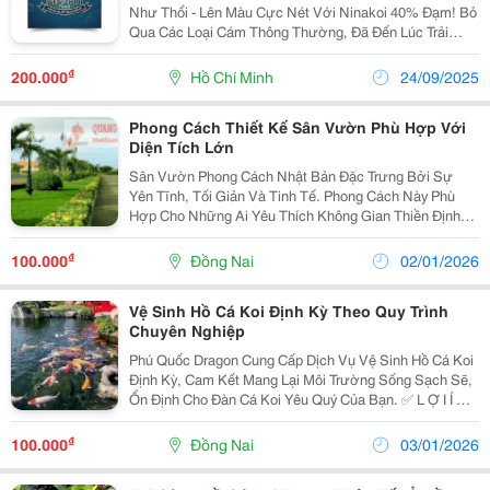
Như Thổi - Lên Màu Cực Nét Với Ninakoi 40% Đạm! Bỏ
Qua Các Loại Cám Thông Thường, Đã Đến Lúc Trải
Nghiệm Sự Khác Biệt! Ninakoi - Cám Cá Koi Thế Hệ
Mới, Giải Quyết Mọi Vấn Đề Của Bạn: Bung Size:
₫
200.000
Hồ Chí Minh
24/09/2025
Đạm...
Phong Cách Thiết Kế Sân Vườn Phù Hợp Với
Diện Tích Lớn
Sân Vườn Phong Cách Nhật Bản Đặc Trưng Bởi Sự
Yên Tĩnh, Tối Giản Và Tinh Tế. Phong Cách Này Phù
Hợp Cho Những Ai Yêu Thích Không Gian Thiền Định
Và Gần Gũi Với Thiên Nhiên. Có Thể Bố Trí Thêm Hồ Cá
Koi, Cầu Gỗ Nhỏ, Lối Đi Lát Đá Xen Kẽ Rêu Xanh Và...
₫
100.000
Đồng Nai
02/01/2026
Vệ Sinh Hồ Cá Koi Định Kỳ Theo Quy Trình
Chuyên Nghiệp
Phú Quốc Dragon Cung Cấp Dịch Vụ Vệ Sinh Hồ Cá Koi
Định Kỳ, Cam Kết Mang Lại Môi Trường Sống Sạch Sẽ,
Ổn Định Cho Đàn Cá Koi Yêu Quý Của Bạn. ✅ L Ợ I Í Ch
Khi V Ệ Sinh H Ồ C Á Koi Đị Nh K Ỳ : Giúp Ổn Định Chất
Lượng Nước, Hạn Chế Vi Khuẩn Gây...
₫
100.000
Đồng Nai
03/01/2026