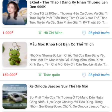
8Xbet - The Thao | Dang Ky Nhan Thuong Len
Den 999K
Chúng Tôi Là 8Xbet , Thương Hiệu Cá Cược Và Giải Trí
Trực Tuyến Phát Triển Trọng Tâm Ở Cá Cược Thể Thao
Trực Tuyến Và Các Sản Phẩm Giải Trí Kỹ Thuật Số. Từ
Năm 2024, 8Xbet Trở Thành Đối Tác Cá Cược Chính
Thức Tại Khu Vực Châu Á &Ndash; Thái Bình...
₫
1.000
Hồ Chí Minh
26 phút trước
Mẫu Móc Khóa Hot Bạn Có Thể Thich
Nhỏ Xíu Nhưng Đủ Làm Chiếc Túi Của Bạn Đáng Yêu
Hơn! Một Em Móc Khóa Gấu Bông Mềm Mềm, Xinh
Xinh Đang Tìm Chủ Mới Đây Chỉ Cần Treo Lên Balo, Túi
Xách Hay Chìa Khóa Là Chiếc Túi Lập Tức Có Thêm
Một Điểm Nhấn Cực Yêu. Không Cần Quá Cầu Kỳ, Đôi
₫
150.000
Toàn quốc
28 phút trước
Khi...
Xe Omoda Jaecoo Suv Thế Hệ Mới
Sự Phát Triển Của Thị Trường Ô Tô Mang Đến Ngày
Càng Nhiều Lựa Chọn Cho Người Tiêu Dùng. Trong
Nhóm Suv Đang Được Chú Ý, Xe Omoda Jaecoo Tạo
Dấu Ấn Bằng Sự Kết Hợp Giữa Thiết Kế Hiện Đại, Tiện