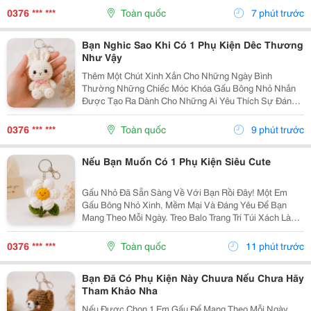
Những Chuyến Đi Chơi Cuối Tuần, Em Móc Khóa Gấu
0376 *** ***
Toàn quốc
7 phút trước
Bông...
Bạn Nghic Sao Khi Có 1 Phụ Kiện Dêc Thương
Như Vậy
Thêm Một Chút Xinh Xắn Cho Những Ngày Bình
Thường Những Chiếc Móc Khóa Gấu Bông Nhỏ Nhắn
Được Tạo Ra Dành Cho Những Ai Yêu Thích Sự Đáng
Yêu Và Những Món Đồ Có Dấu Ấn Riêng. Từ Chiếc Balo
Đi Học, Túi Xách Đi Chơi Đến Chùm Chìa Khóa Quen
0376 *** ***
Toàn quốc
9 phút trước
Thuộc,...
Nếu Bạn Muốn Có 1 Phụ Kiện Siêu Cute
Gấu Nhỏ Đã Sẵn Sàng Về Với Bạn Rồi Đây! Một Em
Gấu Bông Nhỏ Xinh, Mềm Mại Và Đáng Yêu Để Bạn
Mang Theo Mỗi Ngày. Treo Balo Trang Trí Túi Xách Làm
Móc Khóa Tặng Người Bạn Yêu Quý
Gocnhohandmade.com Không Cần Quá Nhiều Phụ
0376 *** ***
Toàn quốc
11 phút trước
Kiện, Chỉ Một Em Gấu...
Bạn Đã Có Phụ Kiện Này Chuưa Nếu Chưa Hãy
Tham Khảo Nha
Nếu Được Chọn 1 Em Gấu Để Mang Theo Mỗi Ngày,