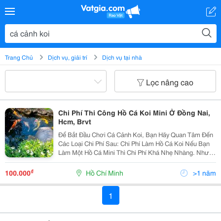
Trang Chủ
Dịch vụ, giải trí
Dịch vụ tại nhà
Lọc nâng cao
Chi Phí Thi Công Hồ Cá Koi Mini Ở Đồng Nai,
Hcm, Brvt
Để Bắt Đầu Chơi Cá Cảnh Koi, Bạn Hãy Quan Tâm Đến
Các Loại Chi Phí Sau: Chi Phí Làm Hồ Cá Koi Nếu Bạn
Làm Một Hồ Cá Mini Thì Chi Phí Khá Nhẹ Nhàng. Nhưng
Khi Làm Một Hồ Cá Lớn Bạn Phải Cân Nhắc Kỹ Và Hỏi Ý
Kiến Kỹ Sư Thiết Kế Trước Vì Giá Thành...
₫
100.000
Hồ Chí Minh
>1 năm
1