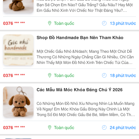
Bạn Sẽ Chọn Em Nào? Gấu Trắng? Gấu Nâu? Hay Một
Em Gấu Nhỏ Xinh Với Chiếc Nơ Thật Đáng Yêu?
Những Chiếc Móc Khóa Gấu Bông Không Chỉ Là Phụ
Kiện Treo Túi Mà Còn Là Một Cách Để Bạn Thêm Chút
0376 *** ***
Toàn quốc
13 phút trước
Cá Tính Vào...
Shop Đồ Handmade Bạn Nên Tham Khảo
Một Chiếc Gấu Nhỏ &Ndash; Mang Theo Một Chút Dễ
Thương Có Những Ngày Chẳng Cần Gì Nhiều, Chỉ Cần
Nhìn Thấy Một Món Đồ Nhỏ Xinh Trên Chiếc Túi Của
Mình Cũng Đủ Thấy Vui Rồi Những Em Móc Khóa Gấu
Bông Được Làm Với Kiểu Dáng Đáng Yêu, Nhỏ Gọn,
0376 *** ***
Toàn quốc
18 phút trước
Thích...
Các Mẫu Mã Móc Khóa Đáng Chú Ý 2026
Có Những Món Đồ Nhỏ Xíu Nhưng Nhìn Là Muốn Mang
Về Ngay! Em Móc Khóa Gấu Bông Này Chính Là Một
Trong Số Đó Một Chiếc Gấu Bé Bé, Mềm Mềm, Có Thể
Treo Trên Balo, Túi Xách Hay Chìa Khóa. Mỗi Lần Nhìn
Thấy Lại Thấy Chiếc Túi Của Mình Đáng Yêu Hơn Một...
0376 *** ***
Toàn quốc
24 phút trước