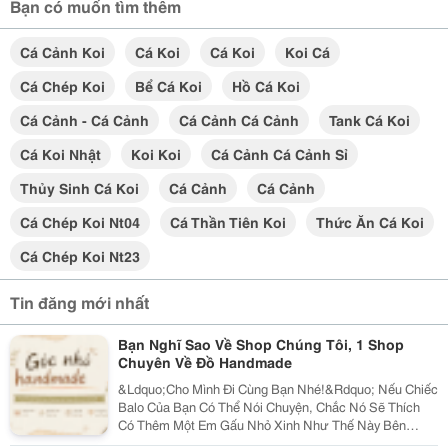
Bạn có muốn tìm thêm
Cá Cảnh Koi
Cá Koi
Cá Koi
Koi Cá
Cá Chép Koi
Bể Cá Koi
Hồ Cá Koi
Cá Cảnh - Cá Cảnh
Cá Cảnh Cá Cảnh
Tank Cá Koi
Cá Koi Nhật
Koi Koi
Cá Cảnh Cá Cảnh Sỉ
Thủy Sinh Cá Koi
Cá Cảnh
Cá Cảnh
Cá Chép Koi Nt04
Cá Thần Tiên Koi
Thức Ăn Cá Koi
Cá Chép Koi Nt23
Tin đăng mới nhất
Bạn Nghĩ Sao Về Shop Chúng Tôi, 1 Shop
Chuyên Về Đồ Handmade
&Ldquo;Cho Mình Đi Cùng Bạn Nhé!&Rdquo; Nếu Chiếc
Balo Của Bạn Có Thể Nói Chuyện, Chắc Nó Sẽ Thích
Có Thêm Một Em Gấu Nhỏ Xinh Như Thế Này Bên
Cạnh. Từ Những Buổi Đi Học, Đi Làm, Đi Cà Phê Hay