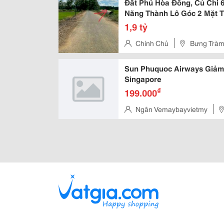
Đất Phú Hòa Đông, Củ Chi 
Năng Thành Lô Góc 2 Mặt Ti
1,9 tỷ
Chính Chủ
Bưng Tràm
Sun Phuquoc Airways Giả
Singapore
₫
199.000
Ngân Vemaybayvietmy
Phú Tphcm