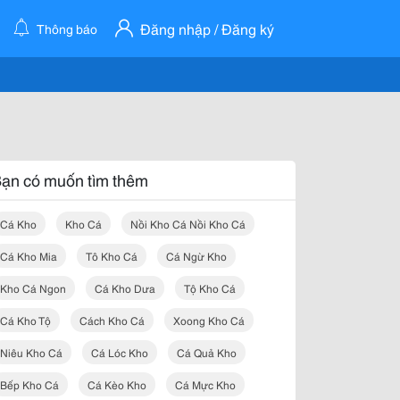
Đăng nhập / Đăng ký
Thông báo
ạn có muốn tìm thêm
Cá Kho
Kho Cá
Nồi Kho Cá Nồi Kho Cá
Cá Kho Mia
Tô Kho Cá
Cá Ngừ Kho
Kho Cá Ngon
Cá Kho Dưa
Tộ Kho Cá
Cá Kho Tộ
Cách Kho Cá
Xoong Kho Cá
Niêu Kho Cá
Cá Lóc Kho
Cá Quả Kho
Bếp Kho Cá
Cá Kèo Kho
Cá Mực Kho