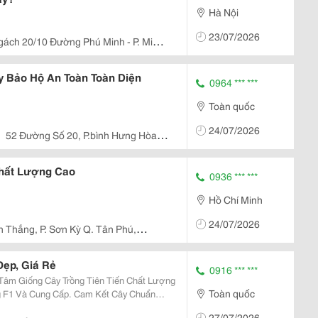
Hà Nội
23/07/2026
gách 20/10 Đường Phú Minh - P. Minh
 Bảo Hộ An Toàn Toàn Diện
0964 *** ***
Toàn quốc
24/07/2026
52 Đường Số 20, P.bình Hưng Hòa,
hất Lượng Cao
0936 *** ***
Hồ Chí Minh
24/07/2026
 Thắng, P. Sơn Kỳ Q. Tân Phú,
ẹp, Giá Rẻ
0916 *** ***
âm Giống Cây Trồng Tiên Tiến Chất Lượng
Toàn quốc
g F1 Và Cung Cấp. Cam Kết Cây Chuẩn
916.430.455 * Đặc Điểm: Cây Giống Và Trái
27/07/2026