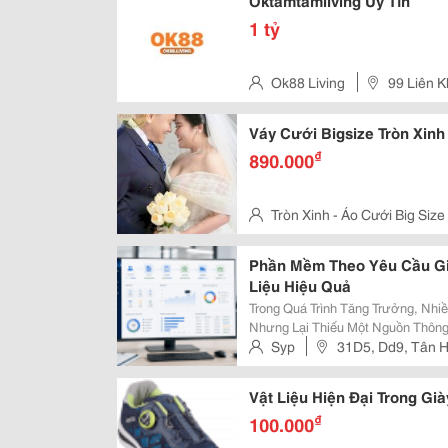
Oktamtamliving Uy Tín
1 tỷ
Ok88 Living
99 Liên K
Nam
Váy Cưới Bigsize Tròn Xin
₫
890.000
Tròn Xinh - Áo Cưới Big Size
Q10 Hcm
Phần Mềm Theo Yêu Cầu G
Liệu Hiệu Quả
Trong Quá Trình Tăng Trưởng, Nhi
Nhưng Lại Thiếu Một Nguồn Thông 
Doanh Quản Lý Khách Hàng Và Báo
Syp
31D5, Dd9, Tân 
Bằng Bảng Riêng, Kế Toán Kiểm So
Vật Liệu Hiện Đại Trong Gi
₫
100.000