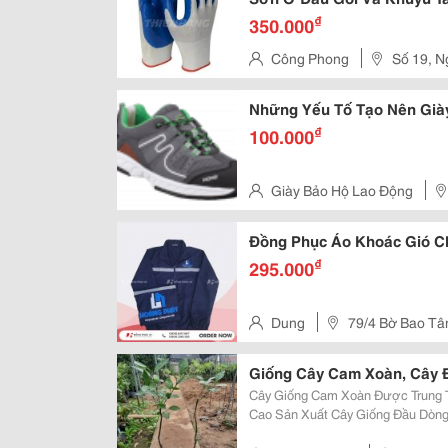
₫
350.000
Công Phong
Số 19, N
Khai - Q
Những Yếu Tố Tạo Nên Giày
₫
100.000
Giày Bảo Hộ Lao Động
Q.bình Tân, Hcm
Đồng Phục Áo Khoác Gió C
₫
295.000
Dung
79/4 Bờ Bao Tân
Tp.hcm
Giống Cây Cam Xoàn, Cây Đ
Cây Giống Cam Xoàn Được Trung T
Cao Sản Xuất Cây Giống Đầu Dòn
Giống F1, Chất Lượng Cao. Sđt: 0