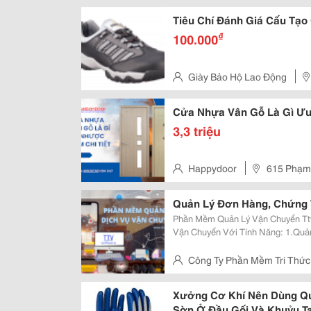
Tiêu Chí Đánh Giá Cấu Tạo
₫
100.000
Giày Bảo Hộ Lao Động
Q.bình Tân, Hcm
Cửa Nhựa Vân Gỗ Là Gì Ưu
3,3 triệu
Happydoor
615 Phạm
Tp Thủ Đức, Hồ Chí Minh
Quản Lý Đơn Hàng, Chứng 
Phần Mềm Quản Lý Vận Chuyển Ttv
Vận Chuyển Với Tính Năng: 1.Quản Lý Đơn Hàng - Lập Và Theo Dõi Tình
Trạng, Tiến Độ Đơn Hàng - Quản Lý Các Khoản Chi Phí Liên Quan Đơn Hàng
2.Quản Lý Chứng Từ - Phát Hành..
Công Ty Phần Mềm Tri Thức 
Hiền, Hcm
Xưởng Cơ Khí Nên Dùng Qu
Sờn Ở Đầu Gối Và Khuỷu T