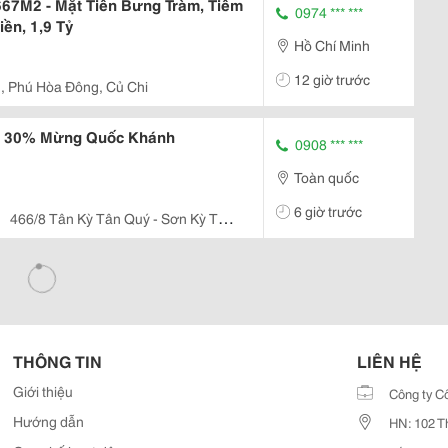
667M2 - Mặt Tiền Bưng Tràm, Tiềm
0974 *** ***
ền, 1,9 Tỷ
Hồ Chí Minh
12 giờ trước
, Phú Hòa Đông, Củ Chi
m 30% Mừng Quốc Khánh
0908 *** ***
Toàn quốc
6 giờ trước
466/8 Tân Kỳ Tân Quý - Sơn Kỳ Tân
THÔNG TIN
LIÊN HỆ
Giới thiệu
Công ty C
Hướng dẫn
HN: 102 T