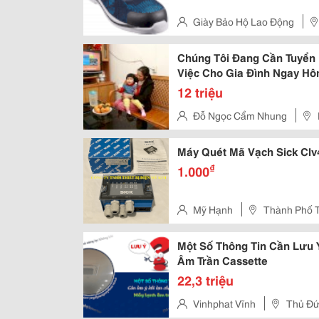
Giày Bảo Hộ Lao Động
Q.bình Tân, Hcm
Chúng Tôi Đang Cần Tuyển
Việc Cho Gia Đình Ngay H
12 triệu
Đỗ Ngọc Cẩm Nhung
Máy Quét Mã Vạch Sick Cl
₫
1.000
Mỹ Hạnh
Thành Phố 
Một Số Thông Tin Cần Lưu 
Âm Trần Cassette
22,3 triệu
Vinhphat Vĩnh
Thủ Đứ