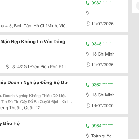
0932 *** ***
11/07/2026
hu 4-5, Bình Tân, Hồ Chí Minh, Việt
h Mặc Đẹp Không Lo Vóc Dáng
0348 *** ***
Hồ Chí Minh
11/07/2026
314/2G1 Điện Biên Phủ P11
iúp Doanh Nghiệp Đồng Bộ Dữ
0362 *** ***
Hồ Chí Minh
ều Doanh Nghiệp Không Thiếu Dữ Liệu
Tin Đủ Tin Cậy Để Ra Quyết Định. Kinh
14/07/2026
 Giá Trên Một Công Cụ, Kho Theo Dõi Tồn
Hưng Thuận, Quận 12
át Công...
ày Bảo Hộ
0964 *** ***
Toàn quốc