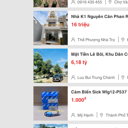
Cây Cam Xoàn Rất Chắc Khoẻ, Cho 
0916 430 455
Chợ Vàn
Nhà K1 Nguyên Căn Phan 
16 triệu
Thế Phượng Nhà Trọ
Mặt Tiền Lê Bôi, Khu Dân C
6,18 tỷ
Luu Bui Trung Chanh
Cảm Biến Sick Wlg12-P537
₫
1.000
Mỹ Hạnh
Thành Phố 