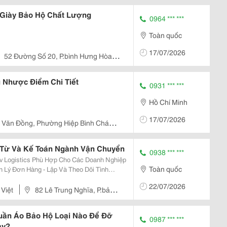
 Giày Bảo Hộ Chất Lượng
0964 *** ***
Toàn quốc
17/07/2026
52 Đường Số 20, P.bình Hưng Hòa,
 Nhược Điểm Chi Tiết
0931 *** ***
Hồ Chí Minh
17/07/2026
 Văn Đồng, Phường Hiệp Bình Chánh,
Từ Và Kế Toán Ngành Vận Chuyển
0938 *** ***
 Logistics Phù Hợp Cho Các Doanh Nghiệp
Toàn quốc
22/07/2026
.
Việt
82 Lê Trung Nghĩa, P.bảy
ần Áo Bảo Hộ Loại Nào Để Đỡ
0987 *** ***
ay?