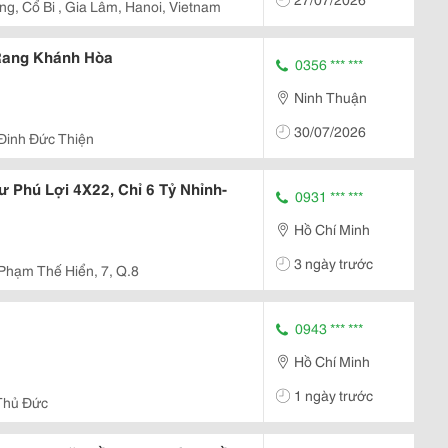
Trái...
g, Cổ Bi , Gia Lâm, Hanoi, Vietnam
Rang Khánh Hòa
0356 *** ***
Ninh Thuận
30/07/2026
Đinh Đức Thiện
ư Phú Lợi 4X22, Chỉ 6 Tỷ Nhỉnh-
0931 *** ***
Hồ Chí Minh
3 ngày trước
Phạm Thế Hiển, 7, Q.8
0943 *** ***
Hồ Chí Minh
1 ngày trước
Thủ Đức