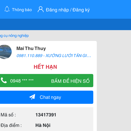
Đăng nhập / Đăng ký
Thông báo
ng cụ nông nghiệp
Mai Thu Thuy
0
981.110.889 - XƯỞNG LƯỚI TÂN GIA BẢO
HẾT HẠN
0948 *** ***
BẤM ĐỂ HIỆN SỐ
Chat ngay
Mã số :
13417391
Địa điểm :
Hà Nội