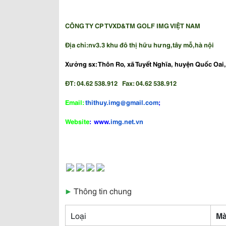
C
ÔNG TY CP TVXD&TM GOLF IMG VIỆT NAM
Địa chỉ:nv3.3 khu đô thị hữu hưng,tây mỗ,hà nội
Xưởng sx: Thôn Ro, xã Tuyết Nghĩa, huyện Quốc Oai,
ĐT: 04.62 538.912 Fax:
04.62 538.912
Email:
thithuy.img@gmail.com
;
Website
: www.
i
mg.net.vn
▶
Thông tin chung
Loại
Mà