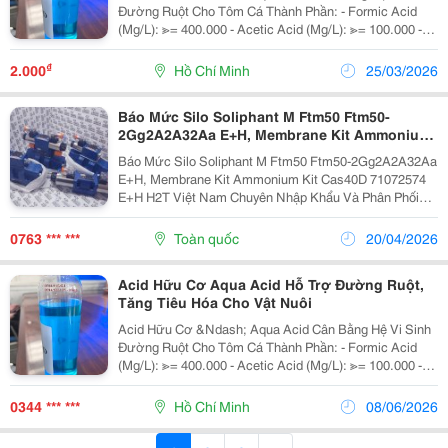
Đường Ruột Cho Tôm Cá Thành Phần: - Formic Acid
(Mg/L): ≫= 400.000 - Acetic Acid (Mg/L): ≫= 100.000 -
Citric Acid (Mg/L): ≫= 90.000 - Ammonium Formate
(Mg/L): ≫= 32.000 - Chất...
₫
2.000
Hồ Chí Minh
25/03/2026
Báo Mức Silo Soliphant M Ftm50 Ftm50-
2Gg2A2A32Aa E+H, Membrane Kit Ammonium
Kit Cas40D E+H
Báo Mức Silo Soliphant M Ftm50 Ftm50-2Gg2A2A32Aa
E+H, Membrane Kit Ammonium Kit Cas40D 71072574
E+H H2T Việt Nam Chuyên Nhập Khẩu Và Phân Phối
Thiết Bị Tự Động Hóa Tại Việt Nam Thông Tin Liên Hệ:
Dt/Zalo:0763836381 Email:...
0763 *** ***
Toàn quốc
20/04/2026
Acid Hữu Cơ Aqua Acid Hỗ Trợ Đường Ruột,
Tăng Tiêu Hóa Cho Vật Nuôi
Acid Hữu Cơ &Ndash; Aqua Acid Cân Bằng Hệ Vi Sinh
Đường Ruột Cho Tôm Cá Thành Phần: - Formic Acid
(Mg/L): ≫= 400.000 - Acetic Acid (Mg/L): ≫= 100.000 -
Citric Acid (Mg/L): ≫= 90.000 - Ammonium Formate
(Mg/L): ≫= 32.000 - Chất...
0344 *** ***
Hồ Chí Minh
08/06/2026