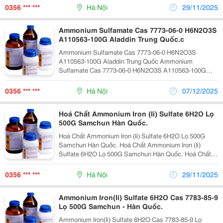
Ammonium Molybdate 99% Lọ 500G Samchun Xuất Xứ
0356 *** ***
Hà Nội
29/11/2025
Chính Hãng
Ammonium Sulfamate Cas 7773-06-0 H6N2O3S
A110563-100G Aladdin Trung Quốc.c
Ammonium Sulfamate Cas 7773-06-0 H6N2O3S
A110563-100G Aladdin Trung Quốc Ammonium
Sulfamate Cas 7773-06-0 H6N2O3S A110563-100G
Aladdin Trung Quốc Ammonium Sulfamate Cas 7773-
06-0 H6N2O3S A110563-100G Aladdin Trung Quốc
0356 *** ***
Hà Nội
07/12/2025
Ammonium Sulfamate Cas 77
Hoá Chất Ammonium Iron (Ii) Sulfate 6H2O Lọ
500G Samchun Hàn Quốc.
Hoá Chất Ammonium Iron (Ii) Sulfate 6H2O Lọ 500G
Samchun Hàn Quốc. Hoá Chất Ammonium Iron (Ii)
Sulfate 6H2O Lọ 500G Samchun Hàn Quốc. Hoá Chất
Ammonium Iron (Ii) Sulfate 6H2O Lọ 500G Samchun
Hàn Quốc. Hoá Chất Ammonium Iron (Ii) Sulfate 6H2O
0356 *** ***
Hà Nội
29/11/2025
Lọ
Ammonium Iron(Ii) Sulfate 6H2O Cas 7783-85-9
Lọ 500G Samchun - Hàn Quốc.
Ammonium Iron(Ii) Sulfate 6H2O Cas 7783-85-9 Lọ