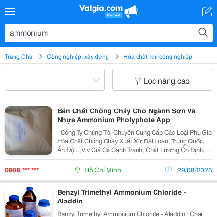
Trang Chủ
Công nghiệp, xây dựng
Hóa chất, khí công nghiệp
Lọc nâng cao
Bán Chất Chống Cháy Cho Ngành Sơn Và
Nhựa Ammonium Pholyphote App
- Công Ty Chúng Tôi Chuyên Cung Cấp Các Loại Phụ Gia
Hóa Chất Chống Cháy Xuất Xứ Đài Loan, Trung Quốc,
Ấn Độ ..,V.v Giá Cả Cạnh Tranh, Chất Lượng Ổn Định,
Phục Vụ Nhiệt Tình, Hàng Luôn Có Sẵn Trong Kho Với
Số Lượng Lớn. - Cung Cấp Cho Các Đơn Vị S
0908 *** ***
Hồ Chí Minh
29/08/2025
Benzyl Trimethyl Ammonium Chloride -
Aladdin
Benzyl Trimethyl Ammonium Chloride - Aladdin : Chai