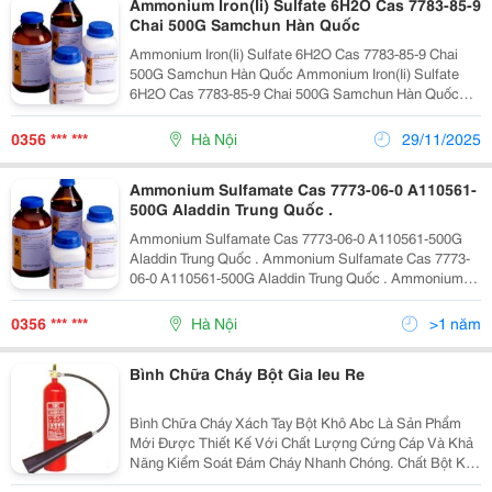
Ammonium Iron(Ii) Sulfate 6H2O Cas 7783-85-9
Chai 500G Samchun Hàn Quốc
Ammonium Iron(Ii) Sulfate 6H2O Cas 7783-85-9 Chai
500G Samchun Hàn Quốc Ammonium Iron(Ii) Sulfate
6H2O Cas 7783-85-9 Chai 500G Samchun Hàn Quốc
Ammonium Iron(Ii) Sulfate 6H2O Cas 7783-85-9 Chai
500G Samchun Hàn Quốc Xuất Xứ Chính Hãng
0356 *** ***
Hà Nội
29/11/2025
Ammonium Sulfamate Cas 7773-06-0 A110561-
500G Aladdin Trung Quốc .
Ammonium Sulfamate Cas 7773-06-0 A110561-500G
Aladdin Trung Quốc . Ammonium Sulfamate Cas 7773-
06-0 A110561-500G Aladdin Trung Quốc . Ammonium
Sulfamate Cas 7773-06-0 A110561-500G Aladdin Trung
Quốc . Ammonium Sulfamate Cas 7773-06-0 A110561-
0356 *** ***
Hà Nội
>1 năm
50
Bình Chữa Cháy Bột Gia Ieu Re
Bình Chữa Cháy Xách Tay Bột Khô Abc Là Sản Phẩm
Mới Được Thiết Kế Với Chất Lượng Cứng Cáp Và Khả
Năng Kiểm Soát Đám Cháy Nhanh Chóng. Chất Bột Khô
Ammonium Sulphate Và Monoammonium Phosphate,