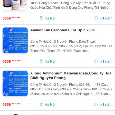
100G Hãng Aladdin - Hãng Của Mỹ, Sản Xuất Tại Trung
Quốc Hóa Chất Tinh Khiết Dùng Cho Phòng Thí Nghiệm
Liên Hệ Mr.huy : 033.906.2525 Số Lượng 1000 Xuất Xứ
Chính Hãng Bảo Hành
0359 *** ***
Hà Nội
>1 năm
Ammonium Carbonate For Hplc 250G
Công Ty Hoá Chất Nguyên Phong Điện Thoại:
0916.675.909 - 033.906.2525 (Zalo) Địa Chỉ: Ngõ 20 , Tả
Thanh Oai, Thanh Trì, Hà Nội. Website:
Http://Hoachatnguyenphong.com/ Email:
Hoachatnguyenphong@Gmail.com Skype: Tronghuy999
0359 *** ***
Hà Nội
>1 năm
Facebook: Https://Www.fa
Xilong Ammonium Metavanadate,Công Ty Hoá
Chất Nguyên Phong
Công Ty Hoá Chất Nguyên Phong 035.66.11.484 (Zalo) -
0856.451.484 (Zalo) 033.906.2525 (Zalo) - 0916.675.909
(Zalo) 035.9138.928 (Zalo) Đ Ịa Chỉ: Ngõ 20 , Tả Thanh
Oai, Thanh Trì, Hà Nội. Website:
Http://Hoachatnguyenphong.com/ Email:
0359 *** ***
Hà Nội
>1 năm
Kinhdoanh01.N