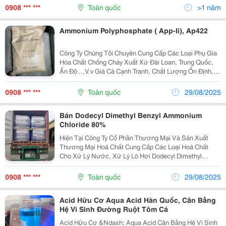
Tư Vấn Nhanh :0943563239 Anh Quân Or 0908874084
0908 *** ***
Toàn quốc
>1 năm
Hải Anh
Ammonium Polyphosphate ( App-Ii), Ap422
Công Ty Chúng Tôi Chuyên Cung Cấp Các Loại Phụ Gia
Hóa Chất Chống Cháy Xuất Xứ Đài Loan, Trung Quốc,
Ấn Độ ..,V.v Giá Cả Cạnh Tranh, Chất Lượng Ổn Định,
Phục Vụ Nhiệt Tình, Hàng Luôn Có Sẵn Trong Kho Với
Số Lượng Lớn. - Cung Cấp Cho Các Đơn Vị Sản...
0908 *** ***
Toàn quốc
29/08/2025
Bán Dodecyl Dimethyl Benzyl Ammonium
Chloride 80%
Hiện Tại Công Ty Cổ Phần Thương Mại Và Sản Xuất
Thương Mại Hoá Chất Cung Cấp Các Loại Hoá Chất
Cho Xử Lý Nước, Xử Lý Lò Hơi Dodecyl Dimethyl
Benzyl Ammonium Chloride 80% Mọi Chi Tiết Xin Liên
Hệ: 0908101242 Phạm Hồng Việt ...
0908 *** ***
Toàn quốc
29/08/2025
Acid Hữu Cơ Aqua Acid Hàn Quốc, Cân Bằng
Hệ Vi Sinh Đường Ruột Tôm Cá
Acid Hữu Cơ &Ndash; Aqua Acid Cân Bằng Hệ Vi Sinh