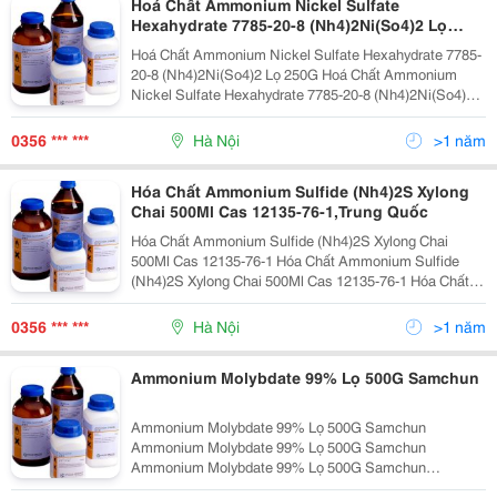
Hoá Chất Ammonium Nickel Sulfate
Hexahydrate 7785-20-8 (Nh4)2Ni(So4)2 Lọ
250G,Tr
Hoá Chất Ammonium Nickel Sulfate Hexahydrate 7785-
20-8 (Nh4)2Ni(So4)2 Lọ 250G Hoá Chất Ammonium
Nickel Sulfate Hexahydrate 7785-20-8 (Nh4)2Ni(So4)2
Lọ 250G Xuất Xứ Chính Hãng
0356 *** ***
Hà Nội
>1 năm
Hóa Chất Ammonium Sulfide (Nh4)2S Xylong
Chai 500Ml Cas 12135-76-1,Trung Quốc
Hóa Chất Ammonium Sulfide (Nh4)2S Xylong Chai
500Ml Cas 12135-76-1 Hóa Chất Ammonium Sulfide
(Nh4)2S Xylong Chai 500Ml Cas 12135-76-1 Hóa Chất
Ammonium Sulfide (Nh4)2S Xylong Chai 500Ml Cas
12135-76-1 Xuất Xứ Chính Hãng
0356 *** ***
Hà Nội
>1 năm
Ammonium Molybdate 99% Lọ 500G Samchun
Ammonium Molybdate 99% Lọ 500G Samchun
Ammonium Molybdate 99% Lọ 500G Samchun
Ammonium Molybdate 99% Lọ 500G Samchun
Ammonium Molybdate 99% Lọ 500G Samchun