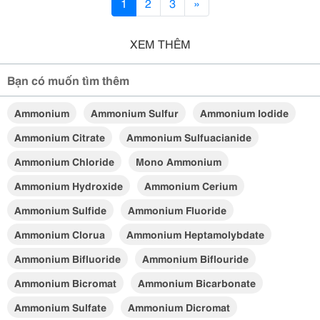
1
2
3
»
XEM THÊM
Bạn có muốn tìm thêm
Ammonium
Ammonium Sulfur
Ammonium Iodide
Ammonium Citrate
Ammonium Sulfuacianide
Ammonium Chloride
Mono Ammonium
Ammonium Hydroxide
Ammonium Cerium
Ammonium Sulfide
Ammonium Fluoride
Ammonium Clorua
Ammonium Heptamolybdate
Ammonium Bifluoride
Ammonium Biflouride
Ammonium Bicromat
Ammonium Bicarbonate
Ammonium Sulfate
Ammonium Dicromat