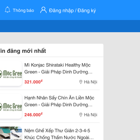
Đăng nhập / Đăng ký
Thông báo
in đăng mới nhất
Mì Konjac Shirataki Healthy Mộc
Green - Giải Pháp Dinh Dưỡng
Lành Mạnh Cho Cuộc Sống Hiện
₫
321.000
Hà Nội
Đại
Hạnh Nhân Sấy Chín Ăn Liền Mộc
Green - Giải Pháp Dinh Dưỡng
Lành Mạnh Cho Cuộc Sống Hiện
₫
246.000
Hà Nội
Đại
Nệm Ghế Xếp Thư Giãn 2-3-4-5
Khúc Chống Thấm Nước Ngoài