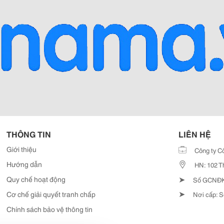
THÔNG TIN
LIÊN HỆ
Giới thiệu
Công ty C
Hướng dẫn
HN: 102 T
➤
Quy chế hoạt động
Số GCNĐKD
➤
Cơ chế giải quyết tranh chấp
Nơi cấp: S
Chính sách bảo vệ thông tin