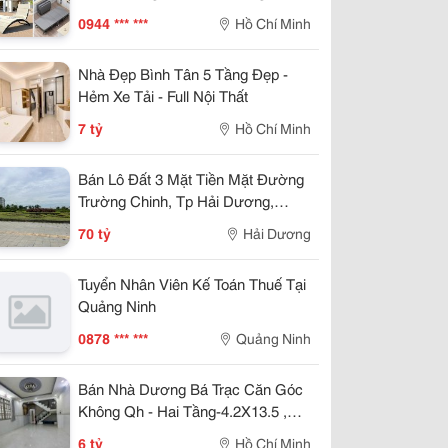
Trời Bãi Biển Sân Vườn
0944 *** ***
Hồ Chí Minh
Nhà Đẹp Bình Tân 5 Tầng Đẹp -
Hẻm Xe Tải - Full Nội Thất
7 tỷ
Hồ Chí Minh
Bán Lô Đất 3 Mặt Tiền Mặt Đường
Trường Chinh, Tp Hải Dương,
789M2, Lô Góc, Kd Tốt, Vị Trí Đẹp
70 tỷ
Hải Dương
Tuyển Nhân Viên Kế Toán Thuế Tại
Quảng Ninh
0878 *** ***
Quảng Ninh
Bán Nhà Dương Bá Trạc Căn Góc
Không Qh - Hai Tầng-4.2X13.5 ,
Nhỉnh 5 Tỷ
6 tỷ
Hồ Chí Minh