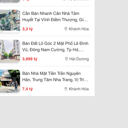
Cần Bán Nhanh Căn Nhà Tâm
Huyết Tại Vĩnh Điềm Thượng, Giá
Cực Tốt 3,3 Tỷ
3,3 tỷ
Khánh Hòa
Bán Đất Lô Góc 2 Mặt Phố Lê Đình
Vũ, Đông Nam Cường, Tp Hd,
57.25M2, Đường 13.5M, 3.X Tỷ
3,999 tỷ
Hải Dương
Bán Nhà Mặt Tiền Trần Nguyên
Hãn, Trung Tâm Nha Trang, Vị Trí
Kinh Doanh Đẹp, Giá 7,4 Tỷ
7,4 tỷ
Khánh Hòa