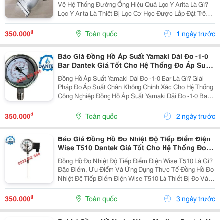
Vệ Hệ Thống Đường Ống Hiệu Quả Lọc Y Arita Là Gì?
Lọc Y Arita Là Thiết Bị Lọc Cơ Học Được Lắp Đặt Trên
Hệ Thống Đường Ống Nhằm Loại Bỏ Các Tạp Chất Như
Cặn Bẩn, Rỉ Sét, Cát, Mạt Kim Loại Và...
₫
350.000
Toàn quốc
1 ngày trước
Báo Giá Đồng Hồ Áp Suất Yamaki Dải Đo -1-0
Bar Dantek Giá Tốt Cho Hệ Thống Đo Áp Suất
Chân Không Ở Bến Tre
Đồng Hồ Áp Suất Yamaki Dải Đo -1-0 Bar Là Gì? Giải
Pháp Đo Áp Suất Chân Không Chính Xác Cho Hệ Thống
Công Nghiệp Đồng Hồ Áp Suất Yamaki Dải Đo -1-0 Bar
Là Thiết Bị Chuyên Dùng Để Đo Áp Suất Âm (Chân
Không) Trong Các Hệ Thống Đường Ống, Bồn Chứa
₫
350.000
Toàn quốc
2 ngày trước
Và...
Báo Giá Đồng Hồ Đo Nhiệt Độ Tiếp Điểm Điện
Wise T510 Dantek Giá Tốt Cho Hệ Thống Đo
Nhiệt Công Nghiệp Ở Điện Biên
Đồng Hồ Đo Nhiệt Độ Tiếp Điểm Điện Wise T510 Là Gì?
Đặc Điểm, Ưu Điểm Và Ứng Dụng Thực Tế Đồng Hồ Đo
Nhiệt Độ Tiếp Điểm Điện Wise T510 Là Thiết Bị Đo Và
Giám Sát Nhiệt Độ Được Sử Dụng Rộng Rãi Trong Các
Hệ Thống Công Nghiệp, Nhà Máy Sản Xuất, Lò...
₫
350.000
Toàn quốc
3 ngày trước