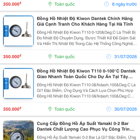
Ứng Các Yêu Cầu Khắt Khe Trong Môi Trường Công
₫
350.000
Toàn quốc
6 ngày trước
Nghiệp....
Đồng Hồ Nhiệt Độ Kiwon Dantek Chính Hãng
Giá Cạnh Tranh Cho Khách Hàng Tại Hà Tĩnh
Đồng Hồ Nhiệt Độ Kiwon T110 0-120&Deg;C Là Thiết Bị
Đo Nhiệt Độ Chuyên Dụng, Được Thiết Kế Để Giám Sát
Và Hiển Thị Nhiệt Độ Trong Các Hệ Thống Công Nghiệp
Và Dân Dụng. Với Dải Đo Từ 0 Đến 120&Deg;C , Sản
Phẩm Này Phù Hợp Cho Nhiều Ứng Dụng Cần Độ...
₫
350.000
Toàn quốc
31/07/2026
Đồng Hồ Nhiệt Độ Kiwon T110 0-100°C Dantek
Giao Nhanh Toàn Quốc Cho Dự Án Tại Tây
Ninh
Đồng Hồ Nhiệt Độ Kiwon T110 0&Ndash;100&Deg;C Là
Gì? Đặc Điểm, Ứng Dụng Và Cách Lựa Chọn Phù Hợp
Đồng Hồ Nhiệt Độ Kiwon T110 0&Ndash;100&Deg;C
&Ndash; Giải Pháp Đo Nhiệt Độ Chính Xác Cho Hệ
Thống Công Nghiệp Đồng Hồ Nhiệt Độ Kiwon T110...
₫
350.000
Toàn quốc
30/07/2026
Cung Cấp Đồng Hồ Áp Suất Yamaki 0-2 Bar
Dantek Chất Lượng Cao Phục Vụ Công Trình
Ở Ninh Bình
Đồng Hồ Áp Suất Yamaki 0-2 Bar Là Gì? Đặc Điểm, Ứng