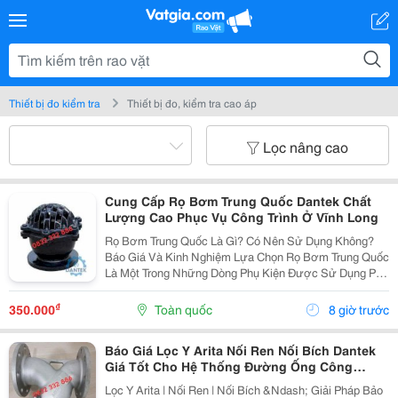
Thiết bị đo kiểm tra
Thiết bị đo, kiểm tra cao áp
Lọc nâng cao
Cung Cấp Rọ Bơm Trung Quốc Dantek Chất
Lượng Cao Phục Vụ Công Trình Ở Vĩnh Long
Rọ Bơm Trung Quốc Là Gì? Có Nên Sử Dụng Không?
Báo Giá Và Kinh Nghiệm Lựa Chọn Rọ Bơm Trung Quốc
Là Một Trong Những Dòng Phụ Kiện Được Sử Dụng Phổ
Biến Trong Hệ Thống Bơm Nước Công Nghiệp, Cấp
Thoát Nước, Phòng Cháy Chữa Cháy, Xử Lý Nước Và
₫
350.000
Toàn quốc
8 giờ trước
Sản...
Báo Giá Lọc Y Arita Nối Ren Nối Bích Dantek
Giá Tốt Cho Hệ Thống Đường Ống Công
Nghiệp Ở Bắc Ninh
Lọc Y Arita | Nối Ren | Nối Bích &Ndash; Giải Pháp Bảo