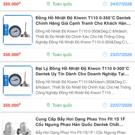
Dải Đo 0&Ndash;10 Bar/Mpa Là Thiết Bị Đo Áp Suất Cơ
₫
350.000
Toàn quốc
24/07/2026
Học...
Đồng Hồ Nhiệt Độ Kiwon T110 0-350°C Dantek
Chính Hãng Giá Cạnh Tranh Cho Khách Hàng
Tại Yên Bái
Đồng Hồ Nhiệt Độ Kiwon T110 0-350&Deg;C &Ndash;
Thiết Bị Đo Nhiệt Độ Chính Xác Cho Hệ Thống Công
Nghiệp Đồng Hồ Nhiệt Độ Kiwon T110 0-350&Deg;C Là
Thiết Bị Đo Nhiệt Độ Cơ Học Được Sử Dụng Phổ Biến
Trong Các Hệ Thống Hơi Nóng, Lò Hơi, Đường Ống
₫
350.000
Toàn quốc
23/07/2026
Công...
Đại Lý Đồng Hồ Nhiệt Độ Kiwon T110 0-300°C
Dantek Uy Tín Dành Cho Doanh Nghiệp Tại
Vĩnh Phúc
Đồng Hồ Nhiệt Độ Kiwon T110 0&Ndash;300&Deg;C
&Ndash; Thiết Bị Đo Nhiệt Độ Chính Xác Cho Hệ Thống
Công Nghiệp Đồng Hồ Nhiệt Độ Kiwon T110
0&Ndash;300&Deg;C Là Thiết Bị Đo Nhiệt Độ Cơ Học
Được Sử Dụng Phổ Biến Trong Các Hệ Thống Hơi, Dầu
₫
350.000
Toàn quốc
22/07/2026
Truyền...
Cung Cấp Bẫy Hơi Dạng Phao Ynv Flt 1S 1F
Cốc Ngưng Phao Hàn Quốc Dantek Chất
Lượng Cao Phục Vụ Công Trình Ở Bạc Liêu
Bẫy Hơi Dạng Phao Ynv Flt-1S/1F | Cốc Ngưng Phao