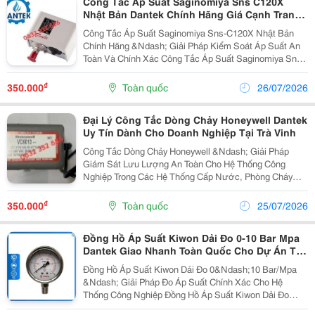
Công Tắc Áp Suất Saginomiya Sns C120X
Nhật Bản Dantek Chính Hãng Giá Cạnh Tranh
Cho Khách Hàng Tại Đồng Tháp
Công Tắc Áp Suất Saginomiya Sns-C120X Nhật Bản
Chính Hãng &Ndash; Giải Pháp Kiểm Soát Áp Suất An
Toàn Và Chính Xác Công Tắc Áp Suất Saginomiya Sns-
C120X Là Thiết Bị Điều Khiển Áp Suất Cơ Học Được
Sản Xuất Bởi Thương Hiệu Saginomiya Của Nhật
₫
350.000
Toàn quốc
26/07/2026
Bản....
Đại Lý Công Tắc Dòng Chảy Honeywell Dantek
Uy Tín Dành Cho Doanh Nghiệp Tại Trà Vinh
Công Tắc Dòng Chảy Honeywell &Ndash; Giải Pháp
Giám Sát Lưu Lượng An Toàn Cho Hệ Thống Công
Nghiệp Trong Các Hệ Thống Cấp Nước, Phòng Cháy
Chữa Cháy (Pccc), Hvac, Xử Lý Nước Và Nhiều Ứng
Dụng Công Nghiệp Khác, Việc Giám Sát Dòng Chảy Là
₫
350.000
Toàn quốc
25/07/2026
Yếu Tố Quan...
Đồng Hồ Áp Suất Kiwon Dải Đo 0-10 Bar Mpa
Dantek Giao Nhanh Toàn Quốc Cho Dự Án Tại
Bình Định
Đồng Hồ Áp Suất Kiwon Dải Đo 0&Ndash;10 Bar/Mpa
&Ndash; Giải Pháp Đo Áp Suất Chính Xác Cho Hệ
Thống Công Nghiệp Đồng Hồ Áp Suất Kiwon Dải Đo
0&Ndash;10 Bar/Mpa Là Gì? Đồng Hồ Áp Suất Kiwon