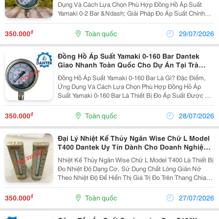
Dụng Và Cách Lựa Chọn Phù Hợp Đồng Hồ Áp Suất
Yamaki 0-2 Bar &Ndash; Giải Pháp Đo Áp Suất Chính
Xác Cho Hệ Thống Áp Suất Thấp Đồng Hồ Áp Suất
Yamaki 0-2 Bar Là Thiết Bị Đo Áp Suất Được Sử Dụng...
₫
350.000
Toàn quốc
29/07/2026
Đồng Hồ Áp Suất Yamaki 0-160 Bar Dantek
Giao Nhanh Toàn Quốc Cho Dự Án Tại Trà
Vinh
Đồng Hồ Áp Suất Yamaki 0-160 Bar Là Gì? Đặc Điểm,
Ứng Dụng Và Cách Lựa Chọn Phù Hợp Đồng Hồ Áp
Suất Yamaki 0-160 Bar Là Thiết Bị Đo Áp Suất Được Sử
Dụng Rộng Rãi Trong Các Hệ Thống Công Nghiệp, Giúp
Theo Dõi Áp Lực Làm Việc Của Chất Lỏng, Khí Hoặc...
₫
350.000
Toàn quốc
28/07/2026
Đại Lý Nhiệt Kế Thủy Ngân Wise Chữ L Model
T400 Dantek Uy Tín Dành Cho Doanh Nghiệp
Tại Bình Định
Nhiệt Kế Thủy Ngân Wise Chữ L Model T400 Là Thiết Bị
Đo Nhiệt Độ Dạng Cơ, Sử Dụng Chất Lỏng Giãn Nở
Theo Nhiệt Độ Để Hiển Thị Giá Trị Đo Trên Thang Chia.
Thiết Bị Được Thiết Kế Với Phần Thân Và Mặt Hiển Thị
Tạo Góc 90 Độ (Dạng Chữ L), Giúp Người Vận...
₫
350.000
Toàn quốc
27/07/2026