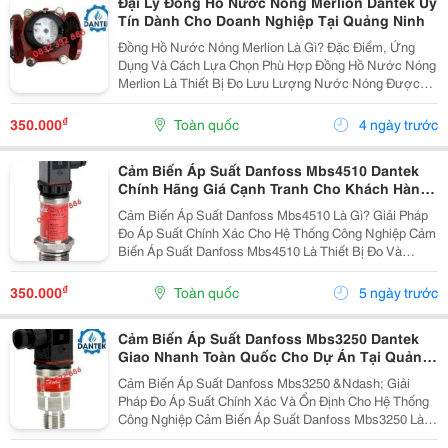
Đại Lý Đồng Hồ Nước Nóng Merlion Dantek Uy
Tín Dành Cho Doanh Nghiệp Tại Quảng Ninh
Đồng Hồ Nước Nóng Merlion Là Gì? Đặc Điểm, Ứng
Dụng Và Cách Lựa Chọn Phù Hợp Đồng Hồ Nước Nóng
Merlion Là Thiết Bị Đo Lưu Lượng Nước Nóng Được
Sử Dụng Trong Các Hệ Thống Cấp Nước, Lò Hơi, Hvac,
Năng Lượng, Sản Xuất Công Nghiệp Và Các Công
₫
350.000
Toàn quốc
4 ngày trước
Trình...
Cảm Biến Áp Suất Danfoss Mbs4510 Dantek
Chính Hãng Giá Cạnh Tranh Cho Khách Hàng
Tại Kiên Giang
Cảm Biến Áp Suất Danfoss Mbs4510 Là Gì? Giải Pháp
Đo Áp Suất Chính Xác Cho Hệ Thống Công Nghiệp Cảm
Biến Áp Suất Danfoss Mbs4510 Là Thiết Bị Đo Và
Chuyển Đổi Tín Hiệu Áp Suất Thành Tín Hiệu Điện Để
Phục Vụ Cho Việc Giám Sát, Điều Khiển Và Tự Động...
₫
350.000
Toàn quốc
5 ngày trước
Cảm Biến Áp Suất Danfoss Mbs3250 Dantek
Giao Nhanh Toàn Quốc Cho Dự Án Tại Quảng
Bình
Cảm Biến Áp Suất Danfoss Mbs3250 &Ndash; Giải
Pháp Đo Áp Suất Chính Xác Và Ổn Định Cho Hệ Thống
Công Nghiệp Cảm Biến Áp Suất Danfoss Mbs3250 Là
Thiết Bị Đo Áp Suất Điện Tử Được Thiết Kế Để Đáp