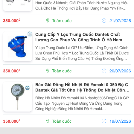
Hàn Quốc &Ndash; Giải Pháp Tách Nước Ngưng Hiệu
Quả Cho Hệ Thống Hơi Bẫy Hơi Dạng Phao Ynv Flt-
1S/1F Là Dòng Cốc Ngưng Chất Lượng Cao Được Sản
Xuất Tại Hàn Quốc, Chuyên Dùng Để Tách Và Xả Nước
₫
350.000
Toàn quốc
21/07/2026
Ngưng...
Cung Cấp Y Lọc Trung Quốc Dantek Chất
Lượng Cao Phục Vụ Công Trình Ở Hà Nam
Y Lọc Trung Quốc Là Gì? Ưu Điểm, Ứng Dụng Và Cách
Lựa Chọn Phù Hợp Y Lọc Trung Quốc Là Thiết Bị Được
Sử Dụng Phổ Biến Trong Các Hệ Thống Đường Ống
Công Nghiệp Và Dân Dụng Nhằm Loại Bỏ Cặn Bẩn,
Rác, Cát, Gỉ Sét Và Các Tạp Chất Có Trong Lưu Chất....
₫
350.000
Toàn quốc
20/07/2026
Báo Giá Đồng Hồ Nhiệt Độ Yamaki 0-350 Độ C
Dantek Giá Tốt Cho Hệ Thống Đo Nhiệt Công
Nghiệp Ở Tuyên Quang
Đồng Hồ Nhiệt Độ Yamaki 0&Ndash;350&Deg;C Là Gì?
Cấu Tạo, Nguyên Lý Hoạt Động Và Ứng Dụng Trong
Công Nghiệp Đồng Hồ Nhiệt Độ Yamaki
0&Ndash;350&Deg;C Là Thiết Bị Đo Nhiệt Độ Cơ Học
Được Sử Dụng Phổ Biến Trong Các Hệ Thống Hơi
₫
350.000
Toàn quốc
19/07/2026
Nóng, Lò Hơi, Đường...