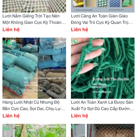
Lưới Nằm Giếng Trời Tạo Nên
Lưới Căng An Toàn Giàn Giáo
Một Không Gian Cực Kỳ Thoáng
Đóng Vai Trò Cực Kỳ Quan Trọng
Đãng
Liên hệ
Trong Việc Bảo Vệ Tính Mạng
Liên hệ
Con Người Và Đảm Bảo Tiến Độ
Thi Công.
Hàng Lưới Nhật Cũ Nhưng Độ
Lưới An Toàn Xanh Lá Được Sản
Bền Cực Cao, Sợi Dai, Chịu Lực
Xuất Từ Sợi Dù Cao Cấp Đường
Tốt, Chống Nắng Mưa Vượt Trội
Liên hệ
Kính 4Mm, Đan Theo Dạng Ô
Liên hệ
So Với Lưới Mới Loại Thường.
Vuông Kích Thước 10Cm X
10Cm.