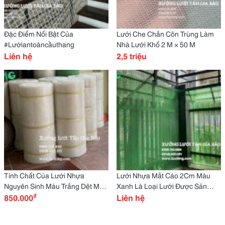
Đặc Điểm Nổi Bật Của
Lưới Che Chắn Côn Trùng Làm
#Lướiantoàncầuthang
Nhà Lưới Khổ 2 M × 50 M
Liên hệ
2,5 triệu
Tính Chất Của Lưới Nhựa
Lưới Nhựa Mắt Cáo 2Cm Màu
Nguyên Sinh Màu Trắng Dệt Mắt
Xanh Là Loại Lưới Được Sản
₫
Cáo 1 Cm, Khổ 1 M
850.000
Xuất Từ Nhựa Pe Hoặc Hdpe
Liên hệ
Cao Cấp