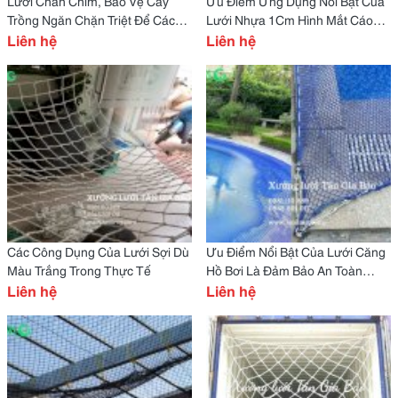
Lưới Chắn Chim, Bảo Vệ Cây
Ưu Điểm Ứng Dụng Nổi Bật Của
Trồng Ngăn Chặn Triệt Để Các
Lưới Nhựa 1Cm Hình Mắt Cáo
Loại Chim Phá Hoại Vườn Cây
Liên hệ
Nhựa Dẻo
Liên hệ
Ăn Trái, Vườn Lan Mà Không
Làm Tổn Thương Chim Hay Cản
Trở Ánh Sáng Cho Cây.
Các Công Dụng Của Lưới Sợi Dù
Ưu Điểm Nổi Bật Của Lưới Căng
Màu Trắng Trong Thực Tế
Hồ Bơi Là Đảm Bảo An Toàn
Liên hệ
Tuyệt Đối: Ngăn Trẻ Em Và Vật
Liên hệ
Nuôi Rơi Xuống Hồ