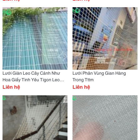
Lưới Giàn Leo Cây Cảnh Như
Lưới Phân Vùng Gian Hàng
Hoa Giấy Tình Yêu Tigon Leo
Trong Tttm
Giàn
Liên hệ
Liên hệ