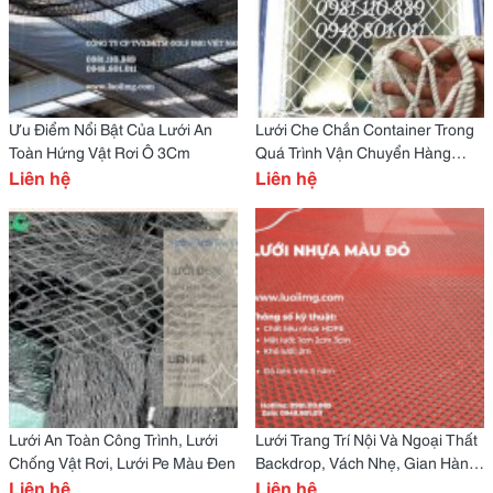
Ưu Điểm Nổi Bật Của Lưới An
Lưới Che Chắn Container Trong
Toàn Hứng Vật Rơi Ô 3Cm
Quá Trình Vận Chuyển Hàng
Liên hệ
Hóa, Lưới Dù Trắng D4 Đan Ô
Liên hệ
10X10
Lưới An Toàn Công Trình, Lưới
Lưới Trang Trí Nội Và Ngoại Thất
Chống Vật Rơi, Lưới Pe Màu Đen
Backdrop, Vách Nhẹ, Gian Hàng,
Liên hệ
Hội Chợ
Liên hệ