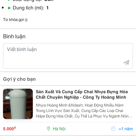
▶
Dung tích (ml):
1
Từ khóa gợi ý:
Bình luận
Gợi ý cho bạn
Sản Xuất Và Cung Cấp Chai Nhựa Đựng Hóa
Chất Chuyên Nghiệp - Công Ty Hoàng Minh
Nhựa Hoàng Minh &Ndash; Hoạt Động Nhiều Năm
Trong Lĩnh Vực Sản Xuất, Cung Cấp Các Loại Chai
Hdpe Đựng Hóa Chất, Cụ Thể Là Phục Vụ Ngành Nông
Dược, Dược Phẩm, Mỹ Phẩm Các Loại Chai Cung Cấp
Ra Thị Trường Như Chai Đựng Phân Bón, Chai Đựng
₫
5.000
Hà Nội
>1 năm
Thuốc Bvtv