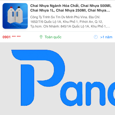
Chai Nhựa Ngành Hóa Chất, Chai Nhựa 500Ml,
Chai Nhựa 1L, Chai Nhựa 250Ml, Chai Nhựa
Hdpe
Công Ty Tnhh Sx Tm Dv Minh Phú Vina. Địa Chỉ:
1652/7/6 Quốc Lộ 1A, Khu Phố 1, P.thới An, Q.12,
Tp.hcm. Chi Nhánh: 845/1A Quốc Lộ 1A, Khu Phố 1,
P.bình Hưng Hòa A, Q.bình Tân, Tp.hcm. Lời Đầu Tiên
Cho Phép Công Ty Minh Phú Vina Gửi Đến Quý Kh
0901 *** ***
Toàn quốc
>1 năm