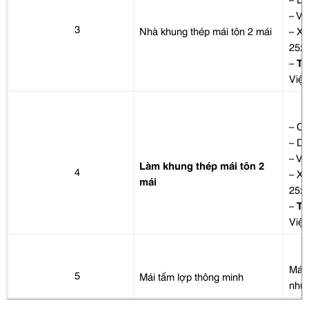
– Vỉ
3
Nhà khung thép mái tôn 2 mái
– Xà
25x
–
Tô
Việt
– Cộ
– D
– Vỉ
Làm khung thép mái tôn 2
4
– Xà
mái
25x
–
Tô
Việt
Mái 
5
Mái tấm lợp thông minh
nhựa