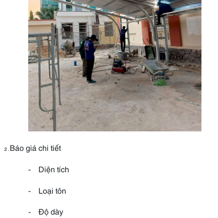
Báo giá chi tiết
2 .
-
Diện tích
-
Loại tôn
-
Độ dày