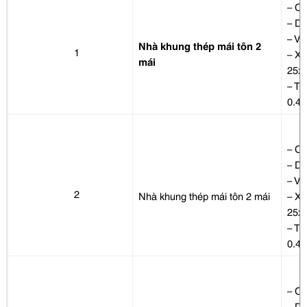
– Cộ
– D
– Vỉ
Nhà khung thép mái tôn 2
1
– Xà
mái
25x
– Tô
0.4
– Cộ
– D
– Vỉ
2
Nhà khung thép mái tôn 2 mái
– Xà
25x
– Tô
0.4
– Cộ
– D