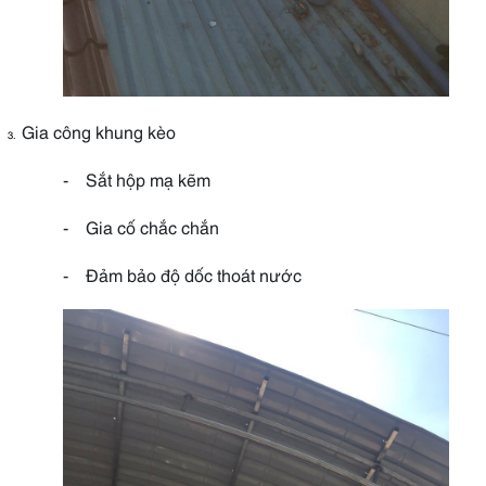
Gia công khung kèo
3.
-
Sắt hộp mạ kẽm
-
Gia cố chắc chắn
-
Đảm bảo độ dốc thoát nước