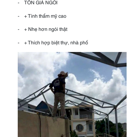
-
TÔN GIẢ NGÓI
-
+ Tính thẩm mỹ cao
-
+ Nhẹ hơn ngói thật
-
+ Thích hợp biệt thự, nhà phố