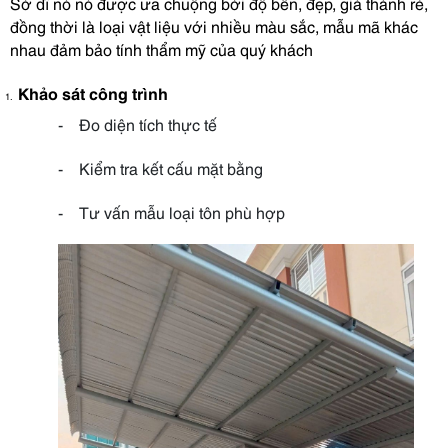
Sở dĩ nó nó được ưa chuộng bởi độ bền, đẹp, giá thành rẻ,
đồng thời là loại vật liệu với nhiều màu sắc, mẫu mã khác
nhau đảm bảo tính thẩm mỹ của quý khách
Khảo sát công trình
1.
-
Đo diện tích thực tế
-
Kiểm tra kết cấu mặt bằng
-
Tư vấn mẫu loại tôn phù hợp