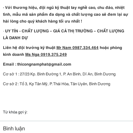
· Với thương hiệu, đội ngũ kỹ thuật tay nghề cao, chu đáo, nhiệt
tình, mẫu mã sản phẩm đa dạng và chất lượng cao sẽ đem lại sự
hài lòng cho quý khách hàng tối ưu nhất !
·
UY TÍN - CHẤT LƯỢNG – GIÁ CẢ THỊ TRƯỜNG – CHẤT LƯỢNG
LÀ DANH DỰ
Liên hệ đội trưởng kỹ thuật
Mr Nam 0987.334.464
hoặc phòng
kinh doanh
Ms Nga 0919.375.249
Email :
thicongnamphat@gmail.com
Cơ sở 1 : 27/23 Kp. Bình Đường 1, P. An Bình, Dĩ An, Bình Dương
Cơ sở 2 : Tổ 3, Kp Tân Mỹ, P. Thái Hòa, Tân Uyên, Bình Dương
Từ khóa gợi ý:
Bình luận