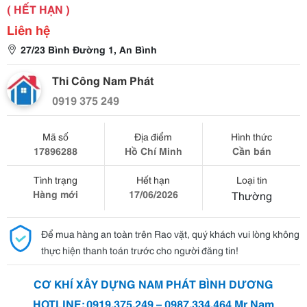
( HẾT HẠN )
Liên hệ
27/23 Bình Đường 1, An Bình
Thi Công Nam Phát
0919 375 249
Mã số
Địa điểm
Hình thức
17896288
Hồ Chí Minh
Cần bán
Tình trạng
Hết hạn
Loại tin
Hàng mới
17/06/2026
Thường
Để mua hàng an toàn trên Rao vặt, quý khách vui lòng không
thực hiện thanh toán trước cho người đăng tin!
CƠ KHÍ XÂY DỰNG NAM PHÁT BÌNH DƯƠNG
HOTLINE: 0919.375.249 – 0987.334.464 Mr Nam