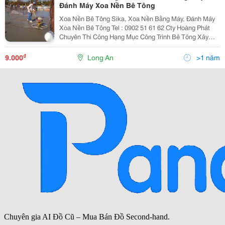
Đánh Máy Xoa Nền Bê Tông
Xoa Nền Bê Tông Sika, Xoa Nền Bằng Máy, Đánh Máy
Xoa Nền Bê Tông Tel : 0902 51 61 62 Cty Hoàng Phát
Chuyên Thi Công Hạng Mục Công Trình Bê Tông Xây
Dựng Bằng Máy Đánh Công Nghiệp Hiện Đại. Với Sự
Phát Triển Của Ngành Xây Dựng Công Ty Hoàng Phát
₫
9.000
Long An
>1 năm