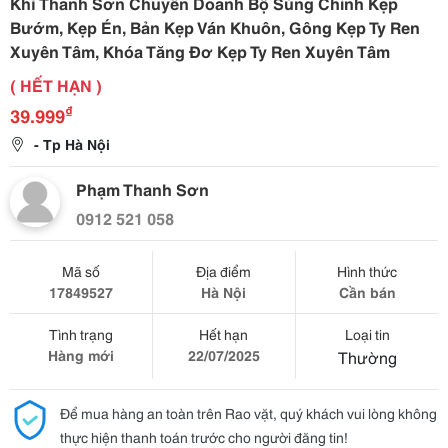
Khí Thanh Sơn Chuyên Doanh Bộ Súng Chỉnh Kẹp
Bướm, Kẹp Én, Bản Kẹp Ván Khuôn, Gông Kẹp Ty Ren
Xuyên Tâm, Khóa Tăng Đơ Kẹp Ty Ren Xuyên Tâm
( HẾT HẠN )
₫
39.999
- Tp Hà Nội
Phạm Thanh Sơn
0912 521 058
Mã số
Địa điểm
Hình thức
17849527
Hà Nội
Cần bán
Tình trạng
Hết hạn
Loại tin
Hàng mới
22/07/2025
Thường
Để mua hàng an toàn trên Rao vặt, quý khách vui lòng không
thực hiện thanh toán trước cho người đăng tin!