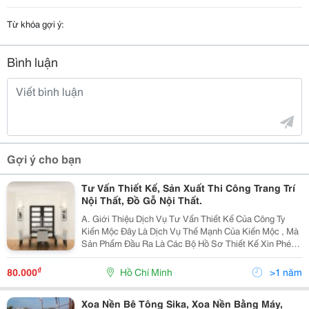
Từ khóa gợi ý:
Bình luận
Gợi ý cho bạn
Tư Vấn Thiết Kế, Sản Xuất Thi Công Trang Trí
Nội Thất, Đồ Gỗ Nội Thất.
A. Giới Thiệu Dịch Vụ Tư Vấn Thiết Kế Của Công Ty
Kiến Mộc Đây Là Dịch Vụ Thế Mạnh Của Kiến Mộc , Mà
Sản Phẩm Đầu Ra Là Các Bộ Hồ Sơ Thiết Kế Xin Phép
Xây Dựng, Hồ Sơ Kỹ Thuật Thi Công, Những Thành
Phần Không Thể Thiếu Để Xây Dựng Công Trình
₫
80.000
Hồ Chí Minh
>1 năm
Xoa Nền Bê Tông Sika, Xoa Nền Bằng Máy,