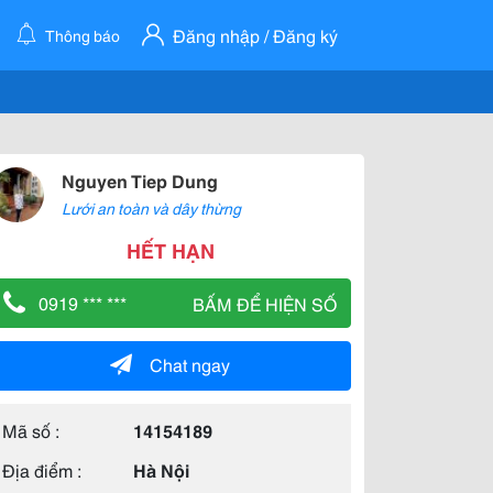
Đăng nhập / Đăng ký
Thông báo
Nguyen Tiep Dung
Lưới an toàn và dây thừng
HẾT HẠN
0919 *** ***
BẤM ĐỂ HIỆN SỐ
Chat ngay
Mã số :
14154189
Địa điểm :
Hà Nội