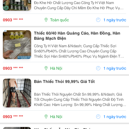
Đo Khe Hở Chất Lượng Cao Công Ty H Việt Nam
Chuyên Cung Cấp Dây Chì Mềm Đo Khe Hở Phục Vụ
Ngành Cơ Khí, Sửa Chữa Máy Móc, Đóng Tàu Và Công
Nghiệp Kỹ Thuật. Thông Tin Sản Phẩm: ✅ Dây Chì Mềm
0903 *** ***
Toàn quốc
1 ngày trước
Độ Tinh...
Thiếc 60/40 Hàn Quảng Cáo, Hàn Đồng, Hàn
Bảng Mạch Điện
Công Ty H Việt Nam &Ndash; Cung Cấp Thiếc Sợi
Sn60%Pb40% Chất Lượng Cao Chuyên Cung Cấp
Thiếc Sợi Hàn Sn60%Pb40% Phục Vụ Ngành Điện Tử,
Điện Dân Dụng Và Công Nghiệp Sản Xuất. Thông Số
Sản Phẩm: ✅ Th À Nh Phần: Sn 60% - Pb 40% ✅ Độ Ch
0903 *** ***
Hà Nội
1 ngày trước
Ả Y Ổ N Đị...
Bán Thiếc Thỏi 99,99% Giá Tốt
Bán Thiếc Thỏi Nguyên Chất Sn 99,99% &Ndash; Giá
Tốt Chuyên Cung Cấp Thiếc Thỏi Nguyên Chất Độ Tinh
Khiết Cao: Hàm Lượng: Sn 99,99% Hàng Chất Lượng
Ổn Định Bề Mặt Đẹp, Đúng Tiêu Chuẩn Công Nghiệp ✅
Ứng Dụng: Hàn Điện Tử Mạ Thiếc ...
0903 *** ***
Hà Nội
1 ngày trước