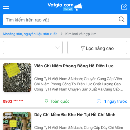
Khoáng sản, nguyên liệu sản xuất
Kim loại và hợp kim
Lọc nâng cao
Viên Chì Niêm Phong Đồng Hồ Điện Lực
Công Ty H Việt Nam &Ndash; Chuyên Cung Cấp Viên
Chì Niêm Phong Công Tơ Điện Lực Chất Lượng Cao
Công Ty H Việt Nam Chuyên Sản Xuất Và Cung Cấp
Viên Chì Niêm Phong Công Tơ Điện Lực Với Chất
Lượng Ổn Định, Đáp Ứng Nhu Cầu Của Các Đơn Vị
0903 *** ***
Toàn quốc
1 ngày trước
Điện Lực,...
Dây Chì Mềm Đo Khe Hở Tại Hồ Chí Minh
Công Ty H Việt Nam &Ndash; Cung Cấp Dây Chì Mềm