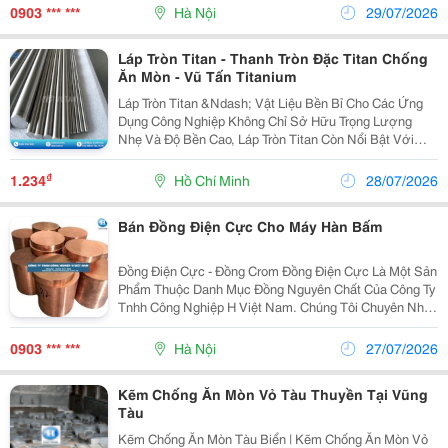
10-25Kg/Cuộn, 50-250Kg/Thùng. 2. Thành Phần Cơ...
0903 *** ***
Hà Nội
29/07/2026
Láp Tròn Titan - Thanh Tròn Đặc Titan Chống
Ăn Mòn - Vũ Tấn Titanium
Láp Tròn Titan &Ndash; Vật Liệu Bền Bỉ Cho Các Ứng
Dụng Công Nghiệp Không Chỉ Sở Hữu Trọng Lượng
Nhẹ Và Độ Bền Cao, Láp Tròn Titan Còn Nổi Bật Với
Khả Năng Chống Ăn Mòn Tốt, Phù Hợp Với Nhiều Môi
Trường Làm Việc Khắc Nghiệt. Láp Tròn Titan Được...
₫
1.234
Hồ Chí Minh
28/07/2026
Bán Đồng Điện Cực Cho Máy Hàn Bấm
Đồng Điện Cực - Đồng Crom Đồng Điện Cực Là Một Sản
Phẩm Thuộc Danh Mục Đồng Nguyên Chất Của Công Ty
Tnhh Công Nghiệp H Việt Nam. Chúng Tôi Chuyên Nhập
Khẩu Và Bán Các Loại Đồng Điện Cực Chất Lượng Cao
( Đồng Điện Cực Crom (Cu-Cr) Và Đồng Điện Cực...
0903 *** ***
Hà Nội
27/07/2026
Kẽm Chống Ăn Mòn Vỏ Tàu Thuyền Tại Vũng
Tàu
Kẽm Chống Ăn Mòn Tàu Biển | Kẽm Chống Ăn Mòn Vỏ