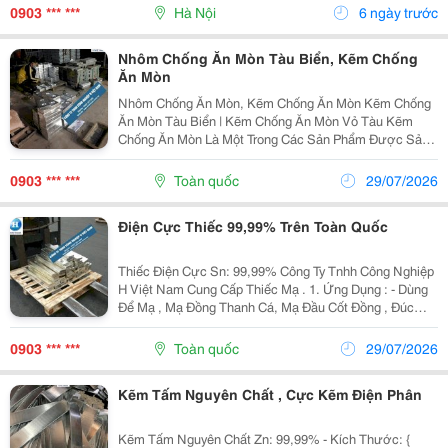
Ngành Cơ Khí Chế Tạo, Sửa Chữa Máy Móc, Đóng Tàu
0903 *** ***
Hà Nội
6 ngày trước
Và...
Nhôm Chống Ăn Mòn Tàu Biển, Kẽm Chống
Ăn Mòn
Nhôm Chống Ăn Mòn, Kẽm Chống Ăn Mòn Kẽm Chống
Ăn Mòn Tàu Biển | Kẽm Chống Ăn Mòn Vỏ Tàu Kẽm
Chống Ăn Mòn Là Một Trong Các Sản Phẩm Được Sản
Xuất Từ Kẽm Nguyên Chất Của Công Ty Tnhh Công
Nghiệp H Việt Nam. Công Ty Chúng Tôi Là Nhà Sản
0903 *** ***
Toàn quốc
29/07/2026
Xuất Kẽm...
Điện Cực Thiếc 99,99% Trên Toàn Quốc
Thiếc Điện Cực Sn: 99,99% Công Ty Tnhh Công Nghiệp
H Việt Nam Cung Cấp Thiếc Mạ . 1. Ứng Dụng : - Dùng
Để Mạ , Mạ Đồng Thanh Cá, Mạ Đầu Cốt Đồng , Đúc
Đồng, Chế Tác Đồng ....Vv - Dùng Trong Ngành Chế Tạo
,Dệt May ,Sản Xuất Bóng Đèn, Dùng...
0903 *** ***
Toàn quốc
29/07/2026
Kẽm Tấm Nguyên Chất , Cực Kẽm Điện Phân
Kẽm Tấm Nguyên Chất Zn: 99,99% - Kích Thước: {