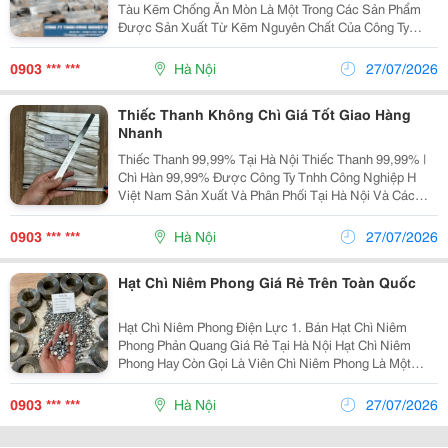
Tàu Kẽm Chống Ăn Mòn Là Một Trong Các Sản Phẩm
Được Sản Xuất Từ Kẽm Nguyên Chất Của Công Ty
Tnhh Công Nghiệp H Việt Nam. Công Ty Chúng Tôi Là
Nhà Sản Xuất Kẽm Chống Ăn Mòn Chuyên Nghiệp, Uy
0903 *** ***
Hà Nội
27/07/2026
Tín Với...
Thiếc Thanh Không Chì Giá Tốt Giao Hàng
Nhanh
Thiếc Thanh 99,99% Tại Hà Nội Thiếc Thanh 99,99% |
Chì Hàn 99,99% Được Công Ty Tnhh Công Nghiệp H
Việt Nam Sản Xuất Và Phân Phối Tại Hà Nội Và Các
Tỉnh Thành Trên Toàn Quốc. Sản Phẩm Đạt Chất Lượng
Cao, Uy Tín. 1. Ứng Dụng Của Thiếc Thanh 99,99%:...
0903 *** ***
Hà Nội
27/07/2026
Hạt Chì Niêm Phong Giá Rẻ Trên Toàn Quốc
Hạt Chì Niêm Phong Điện Lực 1. Bán Hạt Chì Niêm
Phong Phản Quang Giá Rẻ Tại Hà Nội Hạt Chì Niêm
Phong Hay Còn Gọi Là Viên Chì Niêm Phong Là Một
Trong Các Sản Phẩm Được Công Ty Tnhh Công Nghiệp
H Việt Nam Sản Xuất Từ Chì Nguyên Chất . Công Ty...
0903 *** ***
Hà Nội
27/07/2026