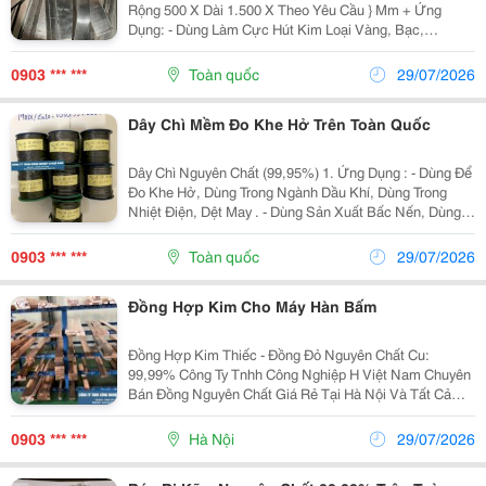
Rộng 500 X Dài 1.500 X Theo Yêu Cầu } Mm + Ứng
Dụng: - Dùng Làm Cực Hút Kim Loại Vàng, Bạc,
Đồng....vv - Làm Điện Cực Mạ Kẽm, Làm Anot Chống
Ăn Mòn - Làm Công Trình Nhà Cổ , Biệt Thự, Nhà Hát,...
0903 *** ***
Toàn quốc
29/07/2026
Dây Chì Mềm Đo Khe Hở Trên Toàn Quốc
Dây Chì Nguyên Chất (99,95%) 1. Ứng Dụng : - Dùng Để
Đo Khe Hở, Dùng Trong Ngành Dầu Khí, Dùng Trong
Nhiệt Điện, Dệt May . - Dùng Sản Xuất Bấc Nến, Dùng
Trong Ngành Cơ Điện Tử , Kim Hoàn ...Vv - Chì Nguyên
Chất Lõi Thép Dùng Trong Ngành Công...
0903 *** ***
Toàn quốc
29/07/2026
Đồng Hợp Kim Cho Máy Hàn Bấm
Đồng Hợp Kim Thiếc - Đồng Đỏ Nguyên Chất Cu:
99,99% Công Ty Tnhh Công Nghiệp H Việt Nam Chuyên
Bán Đồng Nguyên Chất Giá Rẻ Tại Hà Nội Và Tất Cả
Các Tỉnh Thành Trên Toàn Quốc Với Số Lượng Không
Giới Hạn. 1. Đồng Nguyên Chất Là Gì? - Kim Loại...
0903 *** ***
Hà Nội
29/07/2026