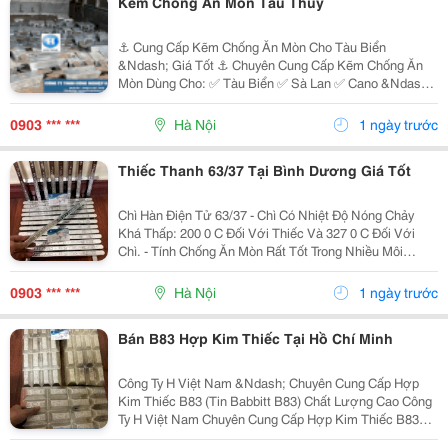
Kẽm Chống Ăn Mòn Tàu Thủy
⚓ Cung Cấp Kẽm Chống Ăn Mòn Cho Tàu Biển
&Ndash; Giá Tốt ⚓ Chuyên Cung Cấp Kẽm Chống Ăn
Mòn Dùng Cho: ✅ Tàu Biển ✅ Sà Lan ✅ Cano &Ndash;
Du Thuyền ✅ Hệ Thống Chân Vịt, Thân Tàu ✅ Công
Trình Ngoài Khơi Sản Phẩm: Kẽm Chống Ăn Mòn Dạng
0903 *** ***
Hà Nội
1 ngày trước
Thỏi ...
Thiếc Thanh 63/37 Tại Bình Dương Giá Tốt
Chì Hàn Điện Tử 63/37 - Chì Có Nhiệt Độ Nóng Chảy
Khá Thấp: 200 0 C Đối Với Thiếc Và 327 0 C Đối Với
Chì. - Tính Chống Ăn Mòn Rất Tốt Trong Nhiều Môi
Trường. + Ứng Dụng: - Dùng Để Hàn Dùng Trong Lĩnh
Vực Sản Xuất Quạt Điện, Bóng Điện, Bóng...
0903 *** ***
Hà Nội
1 ngày trước
Bán B83 Hợp Kim Thiếc Tại Hồ Chí Minh
Công Ty H Việt Nam &Ndash; Chuyên Cung Cấp Hợp
Kim Thiếc B83 (Tin Babbitt B83) Chất Lượng Cao Công
Ty H Việt Nam Chuyên Cung Cấp Hợp Kim Thiếc B83
(Babbitt B83) Đạt Tiêu Chuẩn Chất Lượng, Phục Vụ