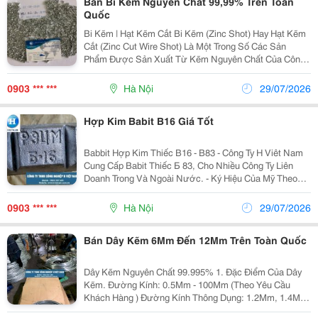
Bán Bi Kẽm Nguyên Chất 99,99% Trên Toàn
Quốc
Bi Kẽm | Hạt Kẽm Cắt Bi Kẽm (Zinc Shot) Hay Hạt Kẽm
Cắt (Zinc Cut Wire Shot) Là Một Trong Số Các Sản
Phẩm Được Sản Xuất Từ Kẽm Nguyên Chất Của Công
Ty Tnhh Công Nghiệp H Việt Nam. Chúng Tôi Bán Các
Loại Bi Kẽm (Hạt Kẽm Cắt) Giá Rẻ Tại Hà Nội Và...
0903 *** ***
Hà Nội
29/07/2026
Hợp Kim Babit B16 Giá Tốt
Babbit Hợp Kim Thiếc B16 - B83 - Công Ty H Viêt Nam
Cung Cấp Babit Thiếc Б 83, Cho Nhiều Công Ty Liên
Doanh Trong Và Ngoài Nước. - Ký Hiệu Của Mỹ Theo
Chuẩn Uns Là Uns L13820,Ký Hiệu Của (Nga) Liên Xô
Là Б83 Trong Đó Có 83%Sn, Còn Lại Là Cu Và Sb...
0903 *** ***
Hà Nội
29/07/2026
Bán Dây Kẽm 6Mm Đến 12Mm Trên Toàn Quốc
Dây Kẽm Nguyên Chất 99.995% 1. Đặc Điểm Của Dây
Kẽm. Đường Kính: 0.5Mm - 100Mm (Theo Yêu Cầu
Khách Hàng ) Đường Kính Thông Dụng: 1.2Mm, 1.4Mm,
2.0Mm, 2.5Mm, 3.0Mm Đóng Gói: 10-20Kg/Lô Nhựa,