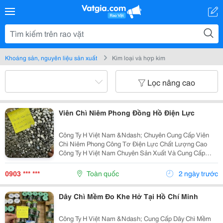
Khoáng sản, nguyên liệu sản xuất
Kim loại và hợp kim
Lọc nâng cao
Viên Chì Niêm Phong Đồng Hồ Điện Lực
Công Ty H Việt Nam &Ndash; Chuyên Cung Cấp Viên
Chì Niêm Phong Công Tơ Điện Lực Chất Lượng Cao
Công Ty H Việt Nam Chuyên Sản Xuất Và Cung Cấp
Viên Chì Niêm Phong Công Tơ Điện Lực Với Chất
Lượng Ổn Định, Đáp Ứng Nhu Cầu Của Các Đơn Vị
0903 *** ***
Toàn quốc
2 ngày trước
Điện Lực,...
Dây Chì Mềm Đo Khe Hở Tại Hồ Chí Minh
Công Ty H Việt Nam &Ndash; Cung Cấp Dây Chì Mềm