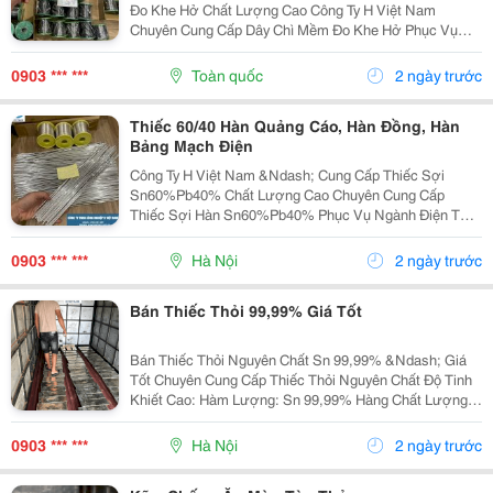
Đo Khe Hở Chất Lượng Cao Công Ty H Việt Nam
Chuyên Cung Cấp Dây Chì Mềm Đo Khe Hở Phục Vụ
Ngành Cơ Khí, Sửa Chữa Máy Móc, Đóng Tàu Và Công
Nghiệp Kỹ Thuật. Thông Tin Sản Phẩm: ✅ Dây Chì Mềm
0903 *** ***
Toàn quốc
2 ngày trước
Độ Tinh...
Thiếc 60/40 Hàn Quảng Cáo, Hàn Đồng, Hàn
Bảng Mạch Điện
Công Ty H Việt Nam &Ndash; Cung Cấp Thiếc Sợi
Sn60%Pb40% Chất Lượng Cao Chuyên Cung Cấp
Thiếc Sợi Hàn Sn60%Pb40% Phục Vụ Ngành Điện Tử,
Điện Dân Dụng Và Công Nghiệp Sản Xuất. Thông Số
Sản Phẩm: ✅ Th À Nh Phần: Sn 60% - Pb 40% ✅ Độ Ch
0903 *** ***
Hà Nội
2 ngày trước
Ả Y Ổ N Đị...
Bán Thiếc Thỏi 99,99% Giá Tốt
Bán Thiếc Thỏi Nguyên Chất Sn 99,99% &Ndash; Giá
Tốt Chuyên Cung Cấp Thiếc Thỏi Nguyên Chất Độ Tinh
Khiết Cao: Hàm Lượng: Sn 99,99% Hàng Chất Lượng
Ổn Định Bề Mặt Đẹp, Đúng Tiêu Chuẩn Công Nghiệp ✅
Ứng Dụng: Hàn Điện Tử Mạ Thiếc ...
0903 *** ***
Hà Nội
2 ngày trước