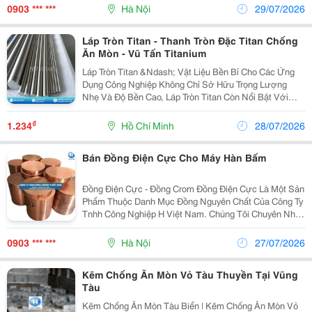
10-25Kg/Cuộn, 50-250Kg/Thùng. 2. Thành Phần Cơ...
0903 *** ***
Hà Nội
29/07/2026
Láp Tròn Titan - Thanh Tròn Đặc Titan Chống
Ăn Mòn - Vũ Tấn Titanium
Láp Tròn Titan &Ndash; Vật Liệu Bền Bỉ Cho Các Ứng
Dụng Công Nghiệp Không Chỉ Sở Hữu Trọng Lượng
Nhẹ Và Độ Bền Cao, Láp Tròn Titan Còn Nổi Bật Với
Khả Năng Chống Ăn Mòn Tốt, Phù Hợp Với Nhiều Môi
Trường Làm Việc Khắc Nghiệt. Láp Tròn Titan Được...
₫
1.234
Hồ Chí Minh
28/07/2026
Bán Đồng Điện Cực Cho Máy Hàn Bấm
Đồng Điện Cực - Đồng Crom Đồng Điện Cực Là Một Sản
Phẩm Thuộc Danh Mục Đồng Nguyên Chất Của Công Ty
Tnhh Công Nghiệp H Việt Nam. Chúng Tôi Chuyên Nhập
Khẩu Và Bán Các Loại Đồng Điện Cực Chất Lượng Cao
( Đồng Điện Cực Crom (Cu-Cr) Và Đồng Điện Cực...
0903 *** ***
Hà Nội
27/07/2026
Kẽm Chống Ăn Mòn Vỏ Tàu Thuyền Tại Vũng
Tàu
Kẽm Chống Ăn Mòn Tàu Biển | Kẽm Chống Ăn Mòn Vỏ