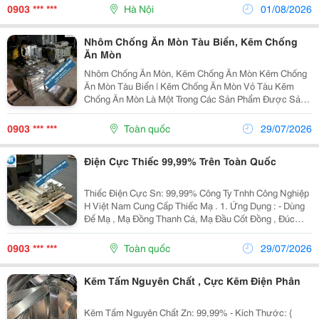
Ngành Cơ Khí Chế Tạo, Sửa Chữa Máy Móc, Đóng Tàu
0903 *** ***
Hà Nội
01/08/2026
Và...
Nhôm Chống Ăn Mòn Tàu Biển, Kẽm Chống
Ăn Mòn
Nhôm Chống Ăn Mòn, Kẽm Chống Ăn Mòn Kẽm Chống
Ăn Mòn Tàu Biển | Kẽm Chống Ăn Mòn Vỏ Tàu Kẽm
Chống Ăn Mòn Là Một Trong Các Sản Phẩm Được Sản
Xuất Từ Kẽm Nguyên Chất Của Công Ty Tnhh Công
Nghiệp H Việt Nam. Công Ty Chúng Tôi Là Nhà Sản
0903 *** ***
Toàn quốc
29/07/2026
Xuất Kẽm...
Điện Cực Thiếc 99,99% Trên Toàn Quốc
Thiếc Điện Cực Sn: 99,99% Công Ty Tnhh Công Nghiệp
H Việt Nam Cung Cấp Thiếc Mạ . 1. Ứng Dụng : - Dùng
Để Mạ , Mạ Đồng Thanh Cá, Mạ Đầu Cốt Đồng , Đúc
Đồng, Chế Tác Đồng ....Vv - Dùng Trong Ngành Chế Tạo
,Dệt May ,Sản Xuất Bóng Đèn, Dùng...
0903 *** ***
Toàn quốc
29/07/2026
Kẽm Tấm Nguyên Chất , Cực Kẽm Điện Phân
Kẽm Tấm Nguyên Chất Zn: 99,99% - Kích Thước: {