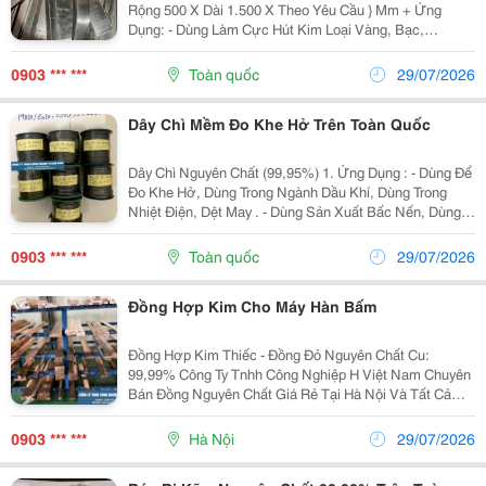
Rộng 500 X Dài 1.500 X Theo Yêu Cầu } Mm + Ứng
Dụng: - Dùng Làm Cực Hút Kim Loại Vàng, Bạc,
Đồng....vv - Làm Điện Cực Mạ Kẽm, Làm Anot Chống
Ăn Mòn - Làm Công Trình Nhà Cổ , Biệt Thự, Nhà Hát,...
0903 *** ***
Toàn quốc
29/07/2026
Dây Chì Mềm Đo Khe Hở Trên Toàn Quốc
Dây Chì Nguyên Chất (99,95%) 1. Ứng Dụng : - Dùng Để
Đo Khe Hở, Dùng Trong Ngành Dầu Khí, Dùng Trong
Nhiệt Điện, Dệt May . - Dùng Sản Xuất Bấc Nến, Dùng
Trong Ngành Cơ Điện Tử , Kim Hoàn ...Vv - Chì Nguyên
Chất Lõi Thép Dùng Trong Ngành Công...
0903 *** ***
Toàn quốc
29/07/2026
Đồng Hợp Kim Cho Máy Hàn Bấm
Đồng Hợp Kim Thiếc - Đồng Đỏ Nguyên Chất Cu:
99,99% Công Ty Tnhh Công Nghiệp H Việt Nam Chuyên
Bán Đồng Nguyên Chất Giá Rẻ Tại Hà Nội Và Tất Cả
Các Tỉnh Thành Trên Toàn Quốc Với Số Lượng Không
Giới Hạn. 1. Đồng Nguyên Chất Là Gì? - Kim Loại...
0903 *** ***
Hà Nội
29/07/2026