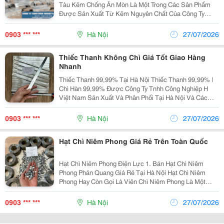
Tàu Kẽm Chống Ăn Mòn Là Một Trong Các Sản Phẩm
Được Sản Xuất Từ Kẽm Nguyên Chất Của Công Ty
Tnhh Công Nghiệp H Việt Nam. Công Ty Chúng Tôi Là
Nhà Sản Xuất Kẽm Chống Ăn Mòn Chuyên Nghiệp, Uy
0903 *** ***
Hà Nội
27/07/2026
Tín Với...
Thiếc Thanh Không Chì Giá Tốt Giao Hàng
Nhanh
Thiếc Thanh 99,99% Tại Hà Nội Thiếc Thanh 99,99% |
Chì Hàn 99,99% Được Công Ty Tnhh Công Nghiệp H
Việt Nam Sản Xuất Và Phân Phối Tại Hà Nội Và Các
Tỉnh Thành Trên Toàn Quốc. Sản Phẩm Đạt Chất Lượng
Cao, Uy Tín. 1. Ứng Dụng Của Thiếc Thanh 99,99%:...
0903 *** ***
Hà Nội
27/07/2026
Hạt Chì Niêm Phong Giá Rẻ Trên Toàn Quốc
Hạt Chì Niêm Phong Điện Lực 1. Bán Hạt Chì Niêm
Phong Phản Quang Giá Rẻ Tại Hà Nội Hạt Chì Niêm
Phong Hay Còn Gọi Là Viên Chì Niêm Phong Là Một
Trong Các Sản Phẩm Được Công Ty Tnhh Công Nghiệp
H Việt Nam Sản Xuất Từ Chì Nguyên Chất . Công Ty...
0903 *** ***
Hà Nội
27/07/2026