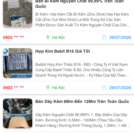
Bán Bi Kẽm Nguyên Chất 99,99% Trên Toàn
Quốc
Bi Kẽm | Hạt Kẽm Cắt Bi Kẽm (Zinc Shot) Hay Hạt Kẽm
Cắt (Zinc Cut Wire Shot) Là Một Trong Số Các Sản
Phẩm Được Sản Xuất Từ Kẽm Nguyên Chất Của Công
Ty Tnhh Công Nghiệp H Việt Nam. Chúng Tôi Bán Các
Loại Bi Kẽm (Hạt Kẽm Cắt) Giá Rẻ Tại Hà Nội Và...
0903 *** ***
Hà Nội
29/07/2026
Hợp Kim Babit B16 Giá Tốt
Babbit Hợp Kim Thiếc B16 - B83 - Công Ty H Viêt Nam
Cung Cấp Babit Thiếc Б 83, Cho Nhiều Công Ty Liên
Doanh Trong Và Ngoài Nước. - Ký Hiệu Của Mỹ Theo
Chuẩn Uns Là Uns L13820,Ký Hiệu Của (Nga) Liên Xô
Là Б83 Trong Đó Có 83%Sn, Còn Lại Là Cu Và Sb...
0903 *** ***
Hà Nội
29/07/2026
Bán Dây Kẽm 6Mm Đến 12Mm Trên Toàn Quốc
Dây Kẽm Nguyên Chất 99.995% 1. Đặc Điểm Của Dây
Kẽm. Đường Kính: 0.5Mm - 100Mm (Theo Yêu Cầu
Khách Hàng ) Đường Kính Thông Dụng: 1.2Mm, 1.4Mm,
2.0Mm, 2.5Mm, 3.0Mm Đóng Gói: 10-20Kg/Lô Nhựa,