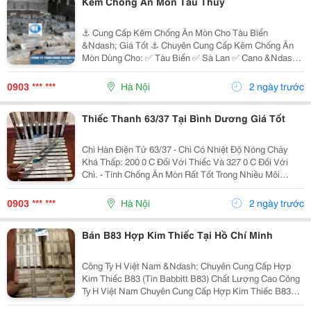
Kẽm Chống Ăn Mòn Tàu Thủy
⚓ Cung Cấp Kẽm Chống Ăn Mòn Cho Tàu Biển
&Ndash; Giá Tốt ⚓ Chuyên Cung Cấp Kẽm Chống Ăn
Mòn Dùng Cho: ✅ Tàu Biển ✅ Sà Lan ✅ Cano &Ndash;
Du Thuyền ✅ Hệ Thống Chân Vịt, Thân Tàu ✅ Công
Trình Ngoài Khơi Sản Phẩm: Kẽm Chống Ăn Mòn Dạng
0903 *** ***
Hà Nội
2 ngày trước
Thỏi ...
Thiếc Thanh 63/37 Tại Bình Dương Giá Tốt
Chì Hàn Điện Tử 63/37 - Chì Có Nhiệt Độ Nóng Chảy
Khá Thấp: 200 0 C Đối Với Thiếc Và 327 0 C Đối Với
Chì. - Tính Chống Ăn Mòn Rất Tốt Trong Nhiều Môi
Trường. + Ứng Dụng: - Dùng Để Hàn Dùng Trong Lĩnh
Vực Sản Xuất Quạt Điện, Bóng Điện, Bóng...
0903 *** ***
Hà Nội
2 ngày trước
Bán B83 Hợp Kim Thiếc Tại Hồ Chí Minh
Công Ty H Việt Nam &Ndash; Chuyên Cung Cấp Hợp
Kim Thiếc B83 (Tin Babbitt B83) Chất Lượng Cao Công
Ty H Việt Nam Chuyên Cung Cấp Hợp Kim Thiếc B83
(Babbitt B83) Đạt Tiêu Chuẩn Chất Lượng, Phục Vụ