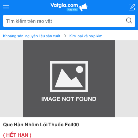
Khoáng sản, nguyên liệu sản xuất
Kim loại và hợp kim
Que Hàn Nhôm Lõi Thuốc Fc400
( HẾT HẠN )