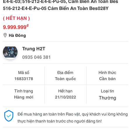
E4-E-03; 516-212-E4-E-Pu-05, Cảm Biến An Toàn Bes
516-212-E4-E-Pu-05 Cảm Biến An Toàn Bes028Y
( HẾT HẠN )
₫
9.999.999
Hà Đông
Trung H2T
0935 046 381
Mã số
Địa điểm
Hình thức
16833178
Toàn quốc
Cần bán
Tình trạng
Hết hạn
Loại tin
Hàng mới
21/10/2022
Thường
Để mua hàng an toàn trên Rao vặt, quý khách vui lòng không
thực hiện thanh toán trước cho người đăng tin!