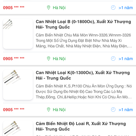
Hoặc Thép Chịu Nhiệt Cao Chiều Dài 300 * 150 350 *
200 400 * 250
0905 *** ***
Hà Nội
>1 năm
Can Nhiệt Loại B (0-1800Oc), Xuất Xứ Thượng
Hải- Trung Quốc
Cảm Biến Nhiệt Chịu Mài Mòn Wrnn-3326,Wrnnm-3326
Trong Một Số Ứng Dụng Đặt Biệt Như Nhà Máy Xi
Măng, Hóa Chất, Nhà Máy Nhiệt Điện, Nhà Máy Điện,
Nhà Máy Phân Đạm, Cảm Biến Nhiệt Thường Rất Dể
Hỏng Khi Sử Dụng . Vì Vâyh Cảm Biến Nhiệt Chịu Ăn
0905 *** ***
Hà Nội
>1 năm
Mòn Đ
Can Nhiệt Loại K(0-1300Oc), Xuất Xứ Thượng
Hải - Trung Quốc
Cảm Biến Nhiệt K,S,Pt100 Chịu Ăn Mòn Ứng Dụng : Nó
Được Sử Dụng Đo Nhiệt Độ Cao Trong Các Lò Mạ
Thép,Đồng, Chì,&Hellip;Hoặc Nới Khí Có Chịu Ăn Mòn
Thông Số Kỹ Thuật Chính Kết Nối Zen: M20*1.5, Npt1/2
Cấp Chính Xác : I, Ii Cấp Bảo
0905 *** ***
Hà Nội
>1 năm
Cảm Biến Nhiệt Độ Loai R, Xuất Xứ Thượng
Hải- Trung Quốc