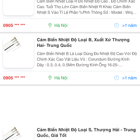
Cảm Biến Nhiệt Loại R Đo Nhiệt Độ Cao , Độ Chính Xác
Cao. Tuổi Thọ Lớn Cảm Biến Nhiệt R Khác Cảm Biến
Nhiệt S Vào Tỉ Lệ Phần %Ptrh Thông Số : Model : Wrq-
130, Wrq-330,Wrq-230 &Hellip; Kích Thước : Đường
Kính : 8,10,12,16,20,25,30&He
0905 *** ***
Hà Nội
>1 năm
Cảm Biến Nhiệt Độ Loại B, Xuất Xứ Thượng
Haỉ- Trung Quốc
Cảm Biến Nhiệt B Là Loại Dùng Đo Nhiệt Độ Cao Với Độ
Chính Xác Cao Vật Liệu Vỏ : Corundum Đường Kính
Dây : 0.3, 0.4, 0.5Mm Đường Kính Ống 16-25-
34Mm&Hellip; Nhiệt Độ Làm Việc 0-1600Oc Nhiệt Độ
Max 0-1600Oc Cảm Biến Nhiệt Lo
0905 *** ***
Hà Nội
>1 năm
Cảm Biến Nhiệt Độ Loại S, Thượng Hải - Trung
Quốc, Giá Tốt