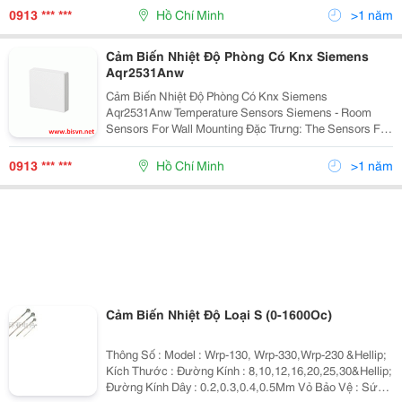
Up
0913 *** ***
Hồ Chí Minh
>1 năm
Cảm Biến Nhiệt Độ Phòng Có Knx Siemens
Aqr2531Anw
Cảm Biến Nhiệt Độ Phòng Có Knx Siemens
Aqr2531Anw Temperature Sensors Siemens - Room
Sensors For Wall Mounting Đặc Trưng: The Sensors For
Flush Mounting Are Used In Heating, Ventilation, And Air
Conditioning Plants To Acquiring The Roo
0913 *** ***
Hồ Chí Minh
>1 năm
Cảm Biến Nhiệt Độ Loại S (0-1600Oc)
Thông Số : Model : Wrp-130, Wrp-330,Wrp-230 &Hellip;
Kích Thước : Đường Kính : 8,10,12,16,20,25,30&Hellip;
Đường Kính Dây : 0.2,0.3,0.4,0.5Mm Vỏ Bảo Vệ : Sứ