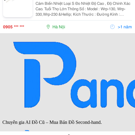
Cảm Biến Nhiệt Loại S Đo Nhiệt Độ Cao , Độ Chính Xác
Cao. Tuổi Thọ Lớn Thông Số : Model : Wrp-130, Wrp-
330,Wrp-230 &Hellip; Kích Thước : Đường Kính :
8,10,12,16,20,25,30&Hellip; Đường Kính Dây :
0.2,0.3,0.4,0.5Mm Vỏ Bảo Vệ : Sứ H
0905 *** ***
Hà Nội
>1 năm