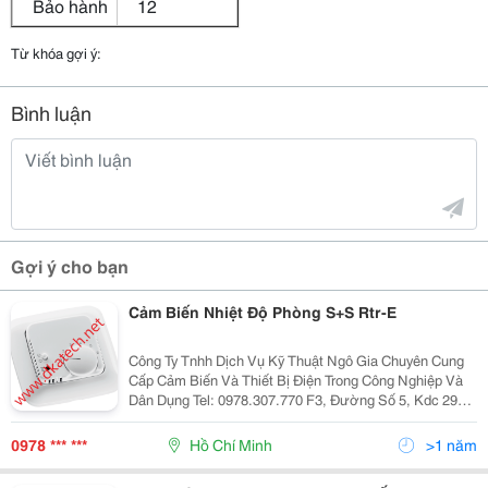
Bảo hành
12
Từ khóa gợi ý:
Bình luận
Gợi ý cho bạn
Cảm Biến Nhiệt Độ Phòng S+S Rtr-E
Công Ty Tnhh Dịch Vụ Kỹ Thuật Ngô Gia Chuyên Cung
Cấp Cảm Biến Và Thiết Bị Điện Trong Công Nghiệp Và
Dân Dụng Tel: 0978.307.770 F3, Đường Số 5, Kdc 295
Tân Kỳ Tân Quý, Phường Tân Sơn Nhì, Quận Tân Phú,
Tphcm Website: Https://Vatgia.com/Ctyngo...
0978 *** ***
Hồ Chí Minh
>1 năm