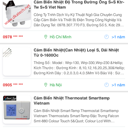
Cảm Biến Nhiệt Độ Trong Đường Ống S+S Ktr-
Tw S+S Viet Nam
Công Ty Tnhh Dịch Vụ Kỹ Thuật Ngô Gia Chuyên Cung
Cấp Cảm Biến Và Thiết Bị Điện Trong Công Nghiệp Và
Dân Dụng Tel: 0978.307.770 F3, Đường Số 5, Kdc 295
Tân Kỳ Tân Quý, Phường Tân Sơn Nhì, Quận Tân Phú,
Tphcm Website: Https://Vatgia.com/Ctyngo...
0978 *** ***
Hồ Chí Minh
>1 năm
Cảm Biến Nhiệt(Can Nhiệt) Loại S, Dải Nhiệt
Từ 0-1600Oc
Thông Số : Model : Wrp-130, Wrp-330,Wrp-230 &Hellip;
Kích Thước : Đường Kính : 8,10,12,16,20,25,30&Hellip;
Đường Kính Dây : 0.2,0.3,0.4,0.5Mm Vỏ Bảo Vệ : Sứ
Hoặc Thép Chịu Nhiệt Cao Chiều Dài 300 * 150 350 *
200 400 * 250
0905 *** ***
Hà Nội
>1 năm
Cảm Biến Nhiệt Thermostat Smarttemp
Vietnam
Cảm Biến Nhiệt Smart-Temp Thermostat Smarttemp
Vietnam Thermostats Smart-Temp Đặc Trưng Falcon
Smt-880 Colour Touch 5&Quot; Colour Lcd With
Capacitive Touch Up To 9 Temperature Controlled Zones