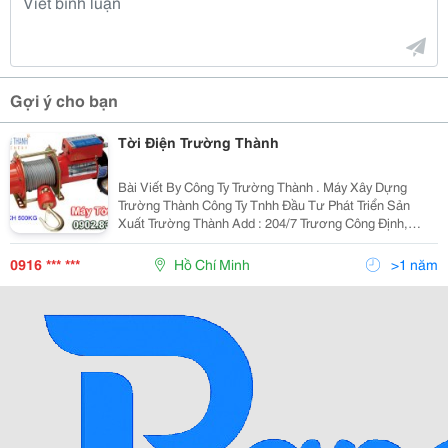
Gợi ý cho bạn
Tời Điện Trường Thành
Bài Viết By Công Ty Trường Thành . Máy Xây Dựng
Trường Thành Công Ty Tnhh Đầu Tư Phát Triển Sản
Xuất Trường Thành Add : 204/7 Trương Công Định,
Ward 14, Tân Bình District, Hcm City Tel : 0866852530
Fax: 0838490430 Hotline: 0916.083.330 Em
0916 *** ***
Hồ Chí Minh
>1 năm