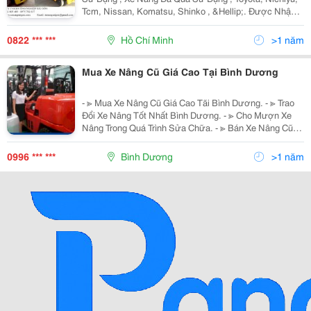
Tcm, Nissan, Komatsu, Shinko , &Hellip;. Được Nhập
Khẩu Từ Nhật Bản, Còn Mới 85% A. Xe Nâng Điện Cũ
Ngồi Lái 1. Xe Nâng Điện Cũ Ngồi L
0822 *** ***
Hồ Chí Minh
>1 năm
Mua Xe Nâng Cũ Giá Cao Tại Bình Dương
- ≫ Mua Xe Nâng Cũ Giá Cao Tãi Bình Dương. - ≫ Trao
Đổi Xe Nâng Tốt Nhất Bình Dương. - ≫ Cho Mượn Xe
Nâng Trong Quá Trình Sửa Chữa. - ≫ Bán Xe Nâng Cũ
Giá Tốt, Xe Chất Lượng. - ≫ Dịch Vụ Bảo Trì Và Sửa
Chữa Nhan
0996 *** ***
Bình Dương
>1 năm