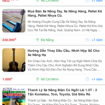
0822 *** ***
Hồ Chí Minh
>1 năm
Mua Bán Xe Nâng Tay, Xe Nâng Hàng, Pallet Kê
Hàng, Pallet Nhựa Cũ.
Mr Hoàng Chuyên Cung Cấp Xe Nâng Tay, Xe Nâng
Hàng, Pallet Kê Hàng, Pallet Nhựa Cũ, Pallet Kê Kho Giá
Cực Rẻ Tại Đà Nẵng, Huế, Quảng Nam. Lh Hệ Ngay Mr
Hoàng Để Được Tư Vấn Nhé. Hotline: 0905566038
Email: Hoang.anphu2@Gmail.com Các Loại Xe N
₫
230.000
Đà Nẵng
>1 năm
Hướng Dẫn Thay Dầu Cầu, Nhớt Hộp Số Cho
Xe Nâng Hạ
Xin Chào Các Anh, Hôm Nay Tôi Lại Ngồi Rảnh Chia Sẻ
Thêm Cho Các Chú, Kinh Nghiệm Bổ Sung Nhớt Cầu
Và Nhớt Hộp Số Sàn Cho Xe Nang Hang. Thưa Các
Chú, Xe Nâng Hạ Dùng Nhớt Cầu Hd90 Cho Hộp Số Cơ.
Loại Xe Nâng Này Thì Nhớt Hộp Số Và Nhớt Cầu Chung
₫
1.000
Hồ Chí Minh
>1 năm
N
Thanh Lý Xe Nâng Điện Cũ Ngồi Lái 1.5T - 2
Tấn Komatsu, Tcm, Toyota, Giá Siêu Rẻ
Thanh Lý Gấp : Xe Nâng Điện Cũ , Xe Nâng Điện Qua
Sử Dụng , Xe Nâng Đã Qua Sử Dụng , Toyota, Nichiyu,