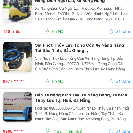
Nang Dien Ngoi Lai, Xe Nang Hang
Xe Nâng Điện Cũ Ngồi Lái - Hiệu Xe: Komatsu - Nhật
Bản - Model: Fb09H-12 - Kiểu Vận Hành: Ngồi Lái - Loại
Vận Hành: Điện Ắc Quy - Tải Trọng Nâng: 900 Kg Ở Tâm
Tải Trọng 500Mm - Chiều Cao Nâng: 3,000 Mm - Chiều
Dài Càng Nâng: 1,070 Mm - Bánh Xe Cao Su
150 triệu
Hà Nội
>1 năm
Sin Phớt Thủy Lực Tổng Côn Xe Nâng Hàng
Tại Bắc Ninh, Bắc Giang..,
Sin Phớt Thủy Lực Tổng Côn Xe Nâng Hàng Tại Bắc
Ninh, Bắc Giang.., 0977.311.776 Ms Trang Cung Cấp
Sin Phớt Cho Các Loại Bơm Thủy Lực Xe Nâng Hàng
Chính Hãng Cung Cấp Sin Phớt Thủy Lực Cho Tổng
Côn, Tổng Phanh Của Các Dòng Xe Nâng Hàng Như:
0977 *** ***
Hà Nội
>1 năm
Koma
Bán Xe Nâng Kích Tay, Xe Nâng Hàng, Xe Kích
Thủy Lực Tại Huế, Đà Nẵng
Hotline: 0905566038 - Chuyên Nhập Khẩu Và Phân Phối
Thiết Bị Nâng Hàng Các Loại: Xe Nâng Tay Thấp, Xe
Nâng Tay Cao, Bàn Nâng Tay, Xe Nâng Phuy, Xe Nâng
Bán Tự Động, Xe Nâng Điện, Xe Nâng Động Cơ . Công
Ty Tnhh Thiết Bị Công Nghiệp Nhựa An Phú W
0905 *** ***
Thừa Thiên Huế
>1 năm