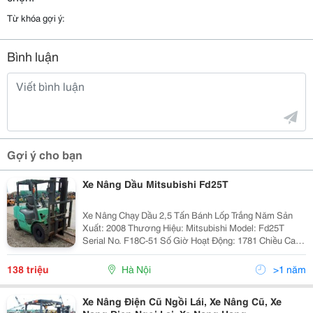
Từ khóa gợi ý:
Bình luận
Gợi ý cho bạn
Xe Nâng Dầu Mitsubishi Fd25T
Xe Nâng Chạy Dầu 2,5 Tấn Bánh Lốp Trắng Năm Sản
Xuất: 2008 Thương Hiệu: Mitsubishi Model: Fd25T
Serial No. F18C-51 Số Giờ Hoạt Động: 1781 Chiều Cao
Nâng : 3 Mét Bánh Xe: Lốp Đặc Màu Trắng Sức Nâng:
2,5 Tấn Chiều Dài Càng Nâng: 1070...
138 triệu
Hà Nội
>1 năm
Xe Nâng Điện Cũ Ngồi Lái, Xe Nâng Cũ, Xe