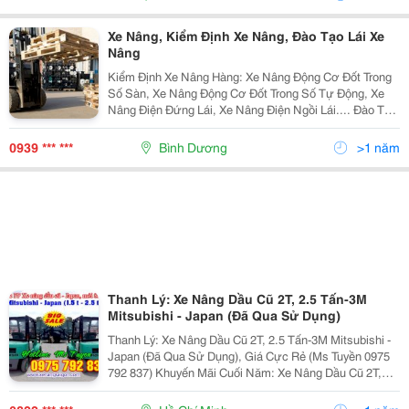
Xe Nâng, Kiểm Định Xe Nâng, Đào Tạo Lái Xe
Nâng
Kiểm Định Xe Nâng Hàng: Xe Nâng Động Cơ Đốt Trong
Số Sàn, Xe Nâng Động Cơ Đốt Trong Số Tự Động, Xe
Nâng Điện Đứng Lái, Xe Nâng Điện Ngồi Lái.... Đào Tạo
Lái Xe Nâng Hàng: - ≫ Lý Thuyết : 30 %. - ≫ Thực Hành :
70%. - ≫ Xe Nâ
0939 *** ***
Bình Dương
>1 năm
Thanh Lý: Xe Nâng Dầu Cũ 2T, 2.5 Tấn-3M
Mitsubishi - Japan (Đã Qua Sử Dụng)
Thanh Lý: Xe Nâng Dầu Cũ 2T, 2.5 Tấn-3M Mitsubishi -
Japan (Đã Qua Sử Dụng), Giá Cực Rẻ (Ms Tuyền 0975
792 837) Khuyến Mãi Cuối Năm: Xe Nâng Dầu Cũ 2T,
2.5 Tấn-3M Mitsubishi - Japan, Mới 85%, Giá Cực Rẻ
Thanh Lý Gấp : Xe Nâng Dầu (Diesel) , Xe