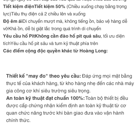
Tiết kiệm điệnTiết kiệm 50%
(Chiều xuống chạy bằng trọng
lực)Tiêu thụ điện cả 2 chiều lên và xuống
Độ êm ái
Di chuyển mượt mà, không tiếng ồn, bảo vệ hàng dễ
vỡKhá ồn, dễ bị giật lắc trong quá trình di chuyển
Yêu cầu hố PitKhông cần đào hố pit quá sâu
, tối ưu diện
tíchYêu cầu hố pit sâu và tum kỹ thuật phía trên
Các điểm cộng độc quyền khác từ Hoàng Long:
Thiết kế "may đo" theo yêu cầu:
Đáp ứng mọi mặt bằng
thực tế của khách hàng, từ kho hàng nhẹ đến các nhà máy
gia công cơ khí siêu trường siêu trọng.
An toàn kỹ thuật đạt chuẩn 100%:
Toàn bộ thiết bị đều
được cấp chứng nhận kiểm định an toàn kỹ thuật từ cơ
quan chức năng trước khi bàn giao đưa vào vận hành
chính thức.