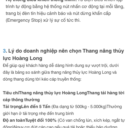
trình tự động bằng hệ thống nút nhấn cơ động tại mỗi tầng,
trang bị đèn tín hiệu cảnh báo và nút dừng khẩn cấp
(Emergency Stop) xử lý sự cố tức thì.
3
. Lý do doanh nghiệp nên chọn Thang nâng thủy
lực Hoàng Long
Để giúp quý khách hàng dễ dàng hình dung sự vượt trội, dưới
đây là bảng so sánh giữa thang nâng thủy lực Hoàng Long và
dòng thang dùng tời kéo cáp truyền thống:
Tiêu chíThang nâng thủy lực Hoàng LongThang tải hàng tời
cáp thông thường
Tải trọngLên đến 5 Tấn
(Đa dạng từ 500kg - 5.000kg)Thường
giới hạn ở tải trọng nhẹ đến trung bình
Độ an toànTuyệt đối 100%
(Có van chống lún, xích kép, ngắt tự
động)Nguy cơ đứt cáp cao nếu quá tải hoặc thiếu bảo dưỡng