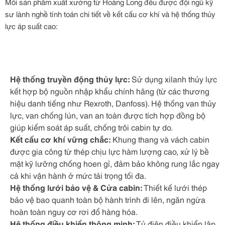
Mỗi sản phẩm xuất xưởng từ Hoàng Long đều được đội ngũ kỹ
sư lành nghề tính toán chi tiết về kết cấu cơ khí và hệ thống thủy
lực áp suất cao:
Hệ thống truyền động thủy lực:
Sử dụng xilanh thủy lực
kết hợp bộ nguồn nhập khẩu chính hãng (từ các thương
hiệu danh tiếng như Rexroth, Danfoss). Hệ thống van thủy
lực, van chống lún, van an toàn được tích hợp đồng bộ
giúp kiểm soát áp suất, chống trôi cabin tự do.
Kết cấu cơ khí vững chắc:
Khung thang và vách cabin
được gia công từ thép chịu lực hàm lượng cao, xử lý bề
mặt kỹ lưỡng chống hoen gỉ, đảm bảo không rung lắc ngay
cả khi vận hành ở mức tải trọng tối đa.
Hệ thống lưới bảo vệ & Cửa cabin:
Thiết kế lưới thép
bảo vệ bao quanh toàn bộ hành trình đi lên, ngăn ngừa
hoàn toàn nguy cơ rơi đổ hàng hóa.
Hệ thống điều khiển thông minh:
Tủ điện điều khiển lập