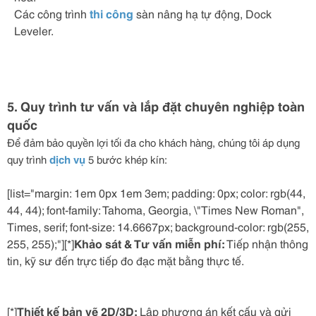
Các công trình
thi công
sàn nâng hạ tự động, Dock
Leveler.
5. Quy trình tư vấn và lắp đặt chuyên nghiệp toàn
quốc
Để đảm bảo quyền lợi tối đa cho khách hàng, chúng tôi áp dụng
quy trình
dịch vụ
5 bước khép kín:
[list="margin: 1em 0px 1em 3em; padding: 0px; color: rgb(44,
44, 44); font-family: Tahoma, Georgia, \"Times New Roman",
Times, serif; font-size: 14.6667px; background-color: rgb(255,
255, 255);"][*]
Khảo sát & Tư vấn miễn phí:
Tiếp nhận thông
tin, kỹ sư đến trực tiếp đo đạc mặt bằng thực tế.
[*]
Thiết kế bản vẽ 2D/3D:
Lập phương án kết cấu và gửi