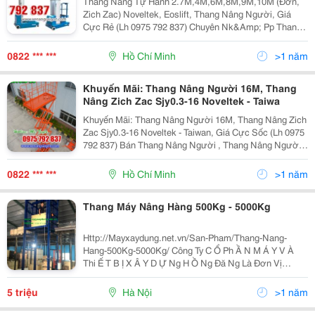
Thang Nâng Tự Hành 2.7M,4M,6M,8M,9M,10M (Đơn,
Zich Zac) Noveltek, Eoslift, Thang Nâng Người, Giá
Cực Rẻ (Lh 0975 792 837) Chuyên Nk&Amp; Pp Thang
Nâng Tự Hành , Thang Nâng Đơn (2 Người): 125Kg -
150Kg Cao 6M, 7.5M - Hiệu: Noveltek - Taiwan, Eoslif
0822 *** ***
Hồ Chí Minh
>1 năm
Khuyến Mãi: Thang Nâng Người 16M, Thang
Nâng Zich Zac Sjy0.3-16 Noveltek - Taiwa
Khuyến Mãi: Thang Nâng Người 16M, Thang Nâng Zich
Zac Sjy0.3-16 Noveltek - Taiwan, Giá Cực Sốc (Lh 0975
792 837) Bán Thang Nâng Người , Thang Nâng Người
16M , Thang Nâng Zich Zac Sjy0.3-16 Noveltek -
Taiwan, Khuyến Mãi Cuối Năm - Giảm Giá Cực Sốc
0822 *** ***
Hồ Chí Minh
>1 năm
Thang Máy Nâng Hàng 500Kg - 5000Kg
Http://Mayxaydung.net.vn/San-Pham/Thang-Nang-
Hang-500Kg-5000Kg/ Công Ty C Ổ Ph Ầ N M Á Y V À
Thi Ế T B Ị X Â Y D Ự Ng H Ồ Ng Đă Ng Là Đơn Vị
Chuyên Sản Xuất, Phân Phối Toàn Quốc, Nơi Bảo Hành,
Sửa Chữa, Cung Cấp Linh Phụ Kiện Với Mức Giá Ưu
5 triệu
Hà Nội
>1 năm