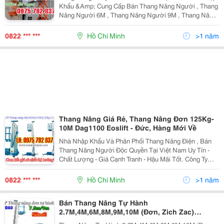
Khẩu &Amp; Cung Cấp Bán Thang Nâng Người , Thang
Nâng Người 6M , Thang Nâng Người 9M , Thang Nâng
Người 11M , Thang Nâng Người 14M , Thang Nâng
Người 12M , Thang Nâng Người 16M , Thang Nâng ,
0822 *** ***
Hồ Chí Minh
>1 năm
Thang Nâng Giá Rẻ, Thang Nâng Đơn 125Kg-
10M Dag1100 Eoslift - Đức, Hàng Mới Về
Nhà Nhập Khẩu Và Phân Phối Thang Nâng Điện , Bán
Thang Nâng Người Độc Quyền Tại Việt Nam Uy Tín -
Chất Lượng - Giá Cạnh Tranh - Hậu Mãi Tốt. Công Ty
Tnhh Công Nghiệp Sài Gòn Đc: 20/28/66 Hồ Đắc Di, P.
Tây Thạnh, Q. Tân Phú, Tp.hcm H
0822 *** ***
Hồ Chí Minh
>1 năm
Bán Thang Nâng Tự Hành
2.7M,4M,6M,8M,9M,10M (Đơn, Zich Zac)
Noveltek, Eoslift