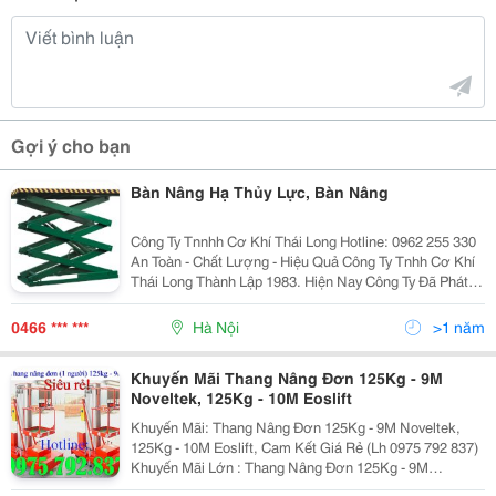
Gợi ý cho bạn
Bàn Nâng Hạ Thủy Lực, Bàn Nâng
Công Ty Tnnhh Cơ Khí Thái Long Hotline: 0962 255 330
An Toàn - Chất Lượng - Hiệu Quả Công Ty Tnhh Cơ Khí
Thái Long Thành Lập 1983. Hiện Nay Công Ty Đã Phát
Triển Hơn 200 Dòng Sản Phẩm Trong 10 Thể Loại, Sản
Phẩm Chủ Đạo Của Công Ty Bao Gồm C
0466 *** ***
Hà Nội
>1 năm
Khuyến Mãi Thang Nâng Đơn 125Kg - 9M
Noveltek, 125Kg - 10M Eoslift
Khuyến Mãi: Thang Nâng Đơn 125Kg - 9M Noveltek,
125Kg - 10M Eoslift, Cam Kết Giá Rẻ (Lh 0975 792 837)
Khuyến Mãi Lớn : Thang Nâng Đơn 125Kg - 9M
Noveltek, 125Kg - 10M Eoslift, Cam Kết Giá Rẻ ! Công