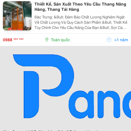
Thiết Kế, Sản Xuất Theo Yêu Cầu Thang Nâng
Hàng, Thang Tải Hàng
Đặc Trưng: &Bull; Đảm Bảo Chất Lượng Nghiêm Ngặt
Về Chất Lượng Và Quy Cách Sản Phẩm &Bull; Thiết Kế
Tùy Chỉnh Cho Yêu Cầu Nâng Của Bạn &Bull; Sợi Cáp
Được Test Kiểm Định Chắc Chắn Và Dư Trọng Tải Đảm
Bảo Hoạt Động Ổn Định &Bull; Hệ Thống Điều...
0988 *** ***
Toàn quốc
>1 năm