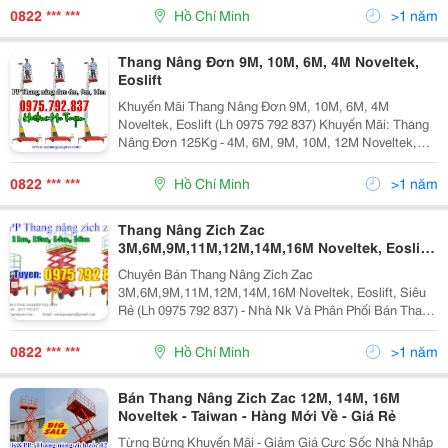
Ty Tnhh Công Nghiệp Sa
0822 *** ***
Hồ Chí Minh
>1 năm
Thang Nâng Đơn 9M, 10M, 6M, 4M Noveltek,
Eoslift
Khuyến Mãi Thang Nâng Đơn 9M, 10M, 6M, 4M
Noveltek, Eoslift (Lh 0975 792 837) Khuyến Mãi: Thang
Nâng Đơn 125Kg - 4M, 6M, 9M, 10M, 12M Noveltek,
Eoslift, Cam Kết Giá Rẻ ! Nhà Nk&Amp; Pp , Thang
Nâng Đơn 4M, 6M, 8M, 9M, 10M, Thang Nân
0822 *** ***
Hồ Chí Minh
>1 năm
Thang Nâng Zich Zac
3M,6M,9M,11M,12M,14M,16M Noveltek, Eoslift,
Siêu Rẻ
Chuyên Bán Thang Nâng Zich Zac
3M,6M,9M,11M,12M,14M,16M Noveltek, Eoslift, Siêu
Rẻ (Lh 0975 792 837) - Nhà Nk Và Phân Phối Bán Thang
Nâng Người , Thang Nâng Người 6M , Thang Nâng
Người 9M , Thang Nâng Người 11M , Thang Nâng
0822 *** ***
Hồ Chí Minh
>1 năm
Bán Thang Nâng Zich Zac 12M, 14M, 16M
Noveltek - Taiwan - Hàng Mới Về - Giá Rẻ
Từng Bừng Khuyến Mãi - Giảm Giá Cực Sốc Nhà Nhập