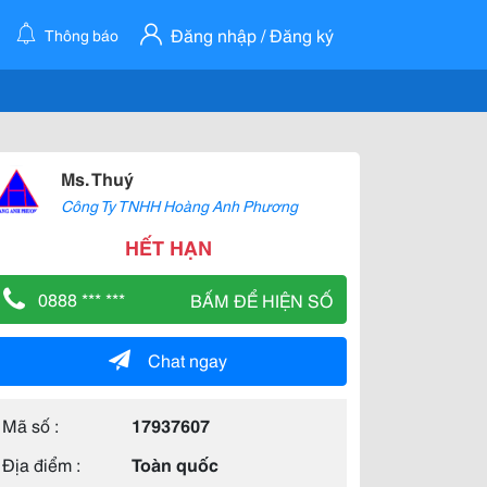
Đăng nhập / Đăng ký
Thông báo
Ms. Thuý
Công Ty TNHH Hoàng Anh Phương
HẾT HẠN
0888 *** ***
BẤM ĐỂ HIỆN SỐ
Chat ngay
Mã số :
17937607
Địa điểm :
Toàn quốc