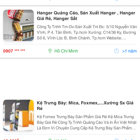
Hanger Quảng Cáo, Sản Xuất Hanger , Hanger
Giá Rẻ, Hanger Sắt
Công Ty Tnhh Tm-Dv-Sản Xuất Tnl Đc: 5/10 Nguyễn Văn
Vĩnh, P 4, Tân Bình, Tp.hcm Xưởng: C14/36 Ky, Đường
Số 6, Vĩnh Lộc B, Bình Chánh, Tp.hcm Website:
Www.tnlvietnam.com.vn Hoặc:
Http://Www.vatgia.com/Tnlvietnam . Mail:
0907 *** ***
Hồ Chí Minh
>1 năm
Trinhletnlvietnam@Gmail.com Lin
Kệ Trưng Bày: Mica, Foxmex,....Xưởng Sx Giá
Rẻ
Kệ Fomex Trưng Bày Sản Phẩm Giá Rẻ Kệ Mica Trưng
Bày Giá Rẻ Công Ty Tnhh Quảng Cáo Và In Ấn Việt Nhật
Là Đơn Vị Chuyên Cung Cấp Kệ Trưng Bày Sản Phẩm
Tại Siêu Thị, Hệ Thống Cửa Hàng Với Chất Lượng Tốt
Nhất, Giá Thành Hợp Lí, Với Đội Ngũ Chuy
₫