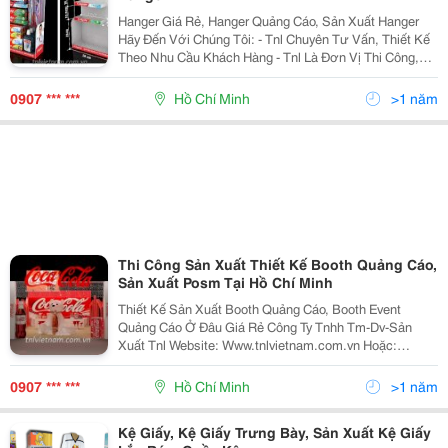
Hanger Giá Rẻ, Hanger Quảng Cáo, Sản Xuất Hanger
Hãy Đến Với Chúng Tôi: - Tnl Chuyên Tư Vấn, Thiết Kế
Theo Nhu Cầu Khách Hàng - Tnl Là Đơn Vị Thi Công,
Sản Xuất Và Lắp Đặt Hanger Số Lượng Lớn Trên Toàn
Quốc - Tnl Tư Vấn Về Chất L
0907 *** ***
Hồ Chí Minh
>1 năm
Thi Công Sản Xuất Thiết Kế Booth Quảng Cáo,
Sản Xuất Posm Tại Hồ Chí Minh
Thiết Kế Sản Xuất Booth Quảng Cáo, Booth Event
Quảng Cáo Ở Đâu Giá Rẻ Công Ty Tnhh Tm-Dv-Sản
Xuất Tnl Website: Www.tnlvietnam.com.vn Hoặc:
Http://Www.vatgia.com/Tnlvietnam . Mail:
Trinhletnlvietnam@Gmail.com
0907 *** ***
Hồ Chí Minh
>1 năm
Linhhotnlvietnam@Gmail.com
Kệ Giấy, Kệ Giấy Trưng Bày, Sản Xuất Kệ Giấy