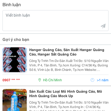
Bình luận
Gợi ý cho bạn
Hanger Quảng Cáo, Sản Xuất Hanger Quảng
Cáo, Hanger Sắt Quảng Cáo
Công Ty Tnhh Tm-Dv-Sản Xuất Tnl Đc: 5/10 Nguyễn Văn
Vĩnh, P 4, Tân Bình, Tp.hcm Xưởng: C14/36 Ky, Đường
Số 6, Vĩnh Lộc B, Bình Chánh, Tp.hcm Website:
Www.tnlvietnam.com.vn Hoặc:
Http://Www.vatgia.com/Tnlvietnam . Mail:
0907 *** ***
Hồ Chí Minh
>1 năm
Trinhletnlvietnam@Gmail.com Lin
Sản Xuất Các Loại Mô Hình Quảng Cáo, Mô
Hình Quảng Cáo Mock Up
Công Ty Tnhh Tm-Dv-Sản Xuất Tnl Đc: 5/10 Nguyễn Văn
Vĩnh, P 4, Tân Bình, Tp.hcm Xưởng In : C14/36 Ky,