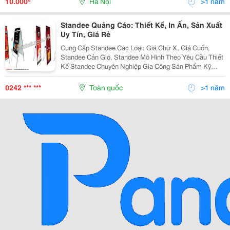
10.000
Hà Nội
>1 năm
Standee Quảng Cáo: Thiết Kế, In Ấn, Sản Xuất
Uy Tín, Giá Rẻ
Cung Cấp Standee Các Loại: Giá Chữ X, Giá Cuốn,
Standee Cản Gió, Standee Mô Hình Theo Yêu Cầu Thiết
Kế Standee Chuyên Nghiệp Gia Công Sản Phẩm Kỹ
Càng Giá Rẻ, Cạnh Tranh Nhất Thị Trường Công Ty Tnhh
Quảng Cáo Và In Ấn Việt Nhật Là Đơn Vị
0242 *** ***
Toàn quốc
>1 năm