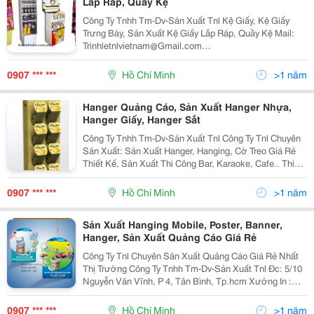
Lắp Ráp, Quầy Kệ
Công Ty Tnhh Tm-Dv-Sản Xuất Tnl Kệ Giấy, Kệ Giấy
Trưng Bày, Sản Xuất Kệ Giấy Lắp Ráp, Quầy Kệ Mail:
Trinhletnlvietnam@Gmail.com
Linhhotnlvietnam@Gmail.com Công Ty Tnl Chúng Tôi
Chuyên Sản Xuất Quảng Cáo, Sản Xuất Posm Chuyên
0907 *** ***
Hồ Chí Minh
>1 năm
Nghiệp. Tn
Hanger Quảng Cáo, Sản Xuất Hanger Nhựa,
Hanger Giấy, Hanger Sắt
Công Ty Tnhh Tm-Dv-Sản Xuất Tnl Công Ty Tnl Chuyên
Sản Xuất: Sản Xuất Hanger, Hanging, Cờ Treo Giá Rẻ
Thiết Kế, Sản Xuất Thi Công Bar, Karaoke, Cafe.. Thi
Công Ản Xuất Cổng Chào Sự Kiện, Cổng Chào Siêu Thị
Quảng Cáo Sản Xuất Posm, G
0907 *** ***
Hồ Chí Minh
>1 năm
Sản Xuất Hanging Mobile, Poster, Banner,
Hanger, Sản Xuất Quảng Cáo Giá Rẻ
Công Ty Tnl Chuyên Sản Xuất Quảng Cáo Giá Rẻ Nhất
Thị Trường Công Ty Tnhh Tm-Dv-Sản Xuất Tnl Đc: 5/10
Nguyễn Văn Vĩnh, P 4, Tân Bình, Tp.hcm Xưởng In :
C14/36 Ky, Đường Số 6, Vĩnh Lộc B, Bình Chánh,
Tp.hcm Website: Www.tnlvietnam
0907 *** ***
Hồ Chí Minh
>1 năm