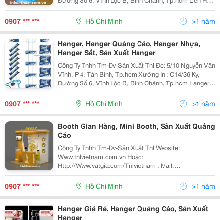
Đường Số 6, Vĩnh Lộc B, Bình Chánh, Tp.hcm Liên Hệ
Ngay : 0907 481 142 0907 481 142 Ms Trinh 0906 307
186 / Mr Linh
0907 *** ***
Hồ Chí Minh
>1 năm
Hanger, Hanger Quảng Cáo, Hanger Nhựa,
Hanger Sắt, Sản Xuất Hanger
Công Ty Tnhh Tm-Dv-Sản Xuất Tnl Đc: 5/10 Nguyễn Văn
Vĩnh, P 4, Tân Bình, Tp.hcm Xưởng In : C14/36 Ky,
Đường Số 6, Vĩnh Lộc B, Bình Chánh, Tp.hcm Hanger,
Hanger Quảng Cáo, Hanger Nhựa, Hanger Sắt, Sản
Xuất Hanger Truy Cập Ngay Web
0907 *** ***
Hồ Chí Minh
>1 năm
Booth Gian Hàng, Mini Booth, Sản Xuất Quảng
Cáo
Công Ty Tnhh Tm-Dv-Sản Xuất Tnl Website:
Www.tnlvietnam.com.vn Hoặc:
Http://Www.vatgia.com/Tnlvietnam . Mail:
Trinhletnlvietnam@Gmail.com
Linhhotnlvietnam@Gmail.co Booth Quảng Cáo, Sản
0907 *** ***
Hồ Chí Minh
>1 năm
Xuất Booth, Mini Booth, Booth Di Động
Hanger Giá Rẻ, Hanger Quảng Cáo, Sản Xuất
Hanger