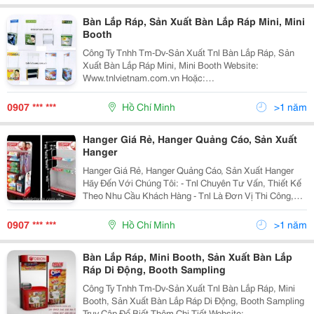
Bàn Lắp Ráp, Sản Xuất Bàn Lắp Ráp Mini, Mini
Booth
Công Ty Tnhh Tm-Dv-Sản Xuất Tnl Bàn Lắp Ráp, Sản
Xuất Bàn Lắp Ráp Mini, Mini Booth Website:
Www.tnlvietnam.com.vn Hoặc:
Http://Www.vatgia.com/Tnlvietnam . Mail:
Trinhletnlvietnam@Gmail.com
0907 *** ***
Hồ Chí Minh
>1 năm
Linhhotnlvietnam@Gmail.com Mini Booth
Hanger Giá Rẻ, Hanger Quảng Cáo, Sản Xuất
Hanger
Hanger Giá Rẻ, Hanger Quảng Cáo, Sản Xuất Hanger
Hãy Đến Với Chúng Tôi: - Tnl Chuyên Tư Vấn, Thiết Kế
Theo Nhu Cầu Khách Hàng - Tnl Là Đơn Vị Thi Công,
Sản Xuất Và Lắp Đặt Hanger Số Lượng Lớn Trên Toàn
Quốc - Tnl Tư Vấn Về Chất L
0907 *** ***
Hồ Chí Minh
>1 năm
Bàn Lắp Ráp, Mini Booth, Sản Xuất Bàn Lắp
Ráp Di Động, Booth Sampling
Công Ty Tnhh Tm-Dv-Sản Xuất Tnl Bàn Lắp Ráp, Mini
Trợ lý dự án
:
0906 307
Booth, Sản Xuất Bàn Lắp Ráp Di Động, Booth Sampling
Truy Cập Để Biết Thêm Chi Tiết Website: