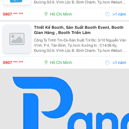
Đường Số 6, Vĩnh Lộc B, Bình Chánh, Tp.hcm Website:
Www.tnlvietnam.com.vn Hoặc:
0902 730 059 / 0906 307 186 Mr
Http://Www.vatgia.com/Tnlvietnam . Mail: Trinhletnlvietn
0907 *** ***
Hồ Chí Minh
>1 năm
Linh
HOẶC
Thiết Kế Booth, Sản Xuất Booth Event, Booth
Gian Hàng , Booth Triển Lãm
TRUY CẬP NGAY:
Công Ty Tnhh Tm-Dv-Sản Xuất Tnl Đc: 5/10 Nguyễn Văn
www.tnlvietnam.com.vn
Vĩnh, P 4, Tân Bình, Tp.hcm Xưởng In : C14/36 Ky,
Đường Số 6, Vĩnh Lộc B, Bình Chánh, Tp.hcm Website:
Www.tnlvietnam.com.vn Hoặc:
Http://Www.vatgia.com/Tnlvietnam . Mail: Tri
0907 *** ***
Hồ Chí Minh
>1 năm