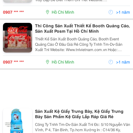
186 Mr Linh
Www.tnlvietnam.com.vn Hoặc:
Http://Www.vatgia.com/Tnlvietnam . Mail:
0907 *** ***
Hồ Chí Minh
>1 năm
Trinhletnlvietnam@Gmail.
Thi Công Sản Xuất Thiết Kế Booth Quảng Cáo,
Sản Xuất Posm Tại Hồ Chí Minh
Thiết Kế Sản Xuất Booth Quảng Cáo, Booth Event
Hãy gọi ngay cho TNL để được:
Quảng Cáo Ở Đâu Giá Rẻ Công Ty Tnhh Tm-Dv-Sản
- Tư vấn, thiết kế theo yêu cầu của
Xuất Tnl Website: Www.tnlvietnam.com.vn Hoặc:
Http://Www.vatgia.com/Tnlvietnam . Mail:
bạn
Trinhletnlvietnam@Gmail.com
0907 *** ***
Hồ Chí Minh
>1 năm
-Tư vấn chất liệu, giá thành và thời
Linhhotnlvietnam@Gmail.com
gian sản xuất phù hợp và nhiều
dịch vụ khác
Để nhận được báo giá sơm và
cạnh tranh nhất, vui lòng gọi
ngay cho chúng tôi
Sản Xuất Kệ Giấy Trưng Bày, Kệ Giấy Trưng
Bày Sản Phẩm Kệ Giấy Lắp Ráp Giá Rẻ
Hotline: 0907 481 142
/ 090 234
Công Ty Tnhh Tm-Dv-Sản Xuất Tnl Đc: 5/10 Nguyễn Văn
61 86 Ms Trinh
Vĩnh, P 4, Tân Bình, Tp.hcm Xưởng In : C14/36 Ky,