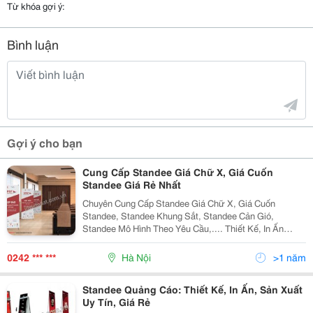
Trợ lý dự
Từ khóa gợi ý:
án
:
0902 346 186
Ms Trinh
Bình luận
Website:
www.tnlvietnam.com.v
n
Hoặc:
http://www.vatgia.com/
Gợi ý cho bạn
tnlvietnam
Cung Cấp Standee Giá Chữ X, Giá Cuốn
Standee Giá Rẻ Nhất
Chuyên Cung Cấp Standee Giá Chữ X, Giá Cuốn
Standee, Standee Khung Sắt, Standee Cản Gió,
Standee Mô Hình Theo Yêu Cầu,.... Thiết Kế, In Ấn
Standee Chuyên Nghiệp Giá Rẻ Nhất Thị Trường Uy Tín,
Chất Lượng Sản Xuất Trực Tiếp, Hàng Lấy Nga
0242 *** ***
Hà Nội
>1 năm
TRUY CẬP
Standee Quảng Cáo: Thiết Kế, In Ấn, Sản Xuất
Uy Tín, Giá Rẻ