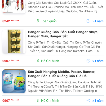
NGAY
:
Cung Cấp Standee Các Loại: Giá Chữ X, Giá Cuốn,
www.tnlvietnam.com.vn
Standee Cản Gió, Standee Mô Hình Theo Yêu Cầu Thiết
Kế Standee Chuyên Nghiệp Gia Công Sản Phẩm Kỹ
Càng Giá Rẻ, Cạnh Tranh Nhất Thị Trường Công Ty Tnhh
Quảng Cáo Và In Ấn Việt Nhật Là Đơn Vị
0242 *** ***
Toàn quốc
>1 năm
Hanger Quảng Cáo, Sản Xuất Hanger Nhựa,
Hanger Giấy, Hanger Sắt
Công Ty Tnhh Tm-Dv-Sản Xuất Tnl Công Ty Tnl Chuyên
Sản Xuất: Sản Xuất Hanger, Hanging, Cờ Treo Giá Rẻ
Thiết Kế, Sản Xuất Thi Công Bar, Karaoke, Cafe.. Thi
Công Ản Xuất Cổng Chào Sự Kiện, Cổng Chào Siêu Thị
Quảng Cáo Sản Xuất Posm, G
0907 *** ***
Hồ Chí Minh
>1 năm
Sản Xuất Hanging Mobile, Poster, Banner,
Hanger, Sản Xuất Quảng Cáo Giá Rẻ
Công Ty Tnl Chuyên Sản Xuất Quảng Cáo Giá Rẻ Nhất
Thị Trường Công Ty Tnhh Tm-Dv-Sản Xuất Tnl Đc: 5/10
Nguyễn Văn Vĩnh, P 4, Tân Bình, Tp.hcm Xưởng In :
C14/36 Ky, Đường Số 6, Vĩnh Lộc B, Bình Chánh,
Tp.hcm Website: Www.tnlvietnam
0907 *** ***
Hồ Chí Minh
>1 năm