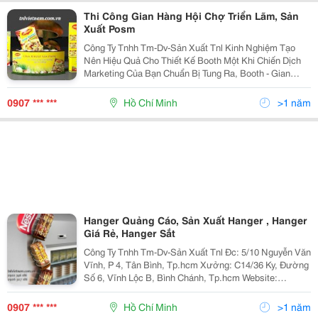
Thi Công Gian Hàng Hội Chợ Triển Lãm, Sản
Xuất Posm
Công Ty Tnhh Tm-Dv-Sản Xuất Tnl Kinh Nghiệm Tạo
Nên Hiệu Quả Cho Thiết Kế Booth Một Khi Chiến Dịch
Marketing Của Bạn Chuẩn Bị Tung Ra, Booth - Gian
Hàng Lúc Này Trở Nên Quan Trọng Hơn Bao Giờ Hết
Khi Nó Đóng Vai Trò Là Điểm Gặp Đầu Tiên Của
0907 *** ***
Hồ Chí Minh
>1 năm
Kệ giấy quảng cáo ngày càng
được ưa chuộng trên thị trường
bởi tính năng nhẹ nhàng, sản xuất
nhanh, đồng loạt hoàn toàn bằng
máy móc. Gấp gọn và dễ dàng lắp
Hanger Quảng Cáo, Sản Xuất Hanger , Hanger
ráp, chi phí vận chuyển giảm tối đa,
Giá Rẻ, Hanger Sắt
sản xuất số lượng hàng trăm nghìn
Công Ty Tnhh Tm-Dv-Sản Xuất Tnl Đc: 5/10 Nguyễn Văn
cái nhanh.
Vĩnh, P 4, Tân Bình, Tp.hcm Xưởng: C14/36 Ky, Đường
Số 6, Vĩnh Lộc B, Bình Chánh, Tp.hcm Website:
Www.tnlvietnam.com.vn Hoặc:
Http://Www.vatgia.com/Tnlvietnam . Mail:
0907 *** ***
Hồ Chí Minh
>1 năm
Trinhletnlvietnam@Gmail.com Lin