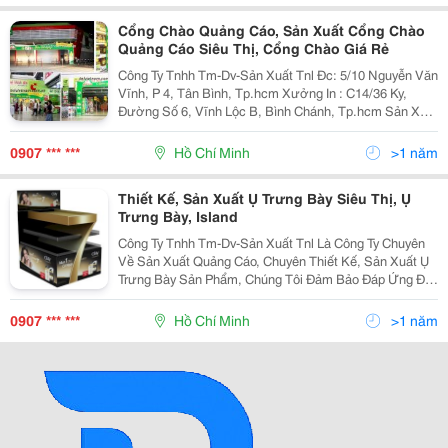
Cổng Chào Quảng Cáo, Sản Xuất Cổng Chào
Quảng Cáo Siêu Thị, Cổng Chào Giá Rẻ
Công Ty Tnhh Tm-Dv-Sản Xuất Tnl Đc: 5/10 Nguyễn Văn
Vĩnh, P 4, Tân Bình, Tp.hcm Xưởng In : C14/36 Ky,
Đường Số 6, Vĩnh Lộc B, Bình Chánh, Tp.hcm Sản Xuất
Quảng Cáo Hiện Nay Đang Được Nhiều Người Chú Ý
Đến Và Sử Dụng Khá Phổ Biến Trên K
0907 *** ***
Hồ Chí Minh
>1 năm
Thiết Kế, Sản Xuất Ụ Trưng Bày Siêu Thị, Ụ
Trưng Bày, Island
Công Ty Tnhh Tm-Dv-Sản Xuất Tnl Là Công Ty Chuyên
Về Sản Xuất Quảng Cáo, Chuyên Thiết Kế, Sản Xuất Ụ
Trưng Bày Sản Phẩm, Chúng Tôi Đảm Bảo Đáp Ứng Đầy
Đủ Các Nhu Cầu Của Khách Hàng Call: 0902 346 186
Ms Trinh / 0906 307 186 Mr Linh ''''Rất H
0907 *** ***
Hồ Chí Minh
>1 năm