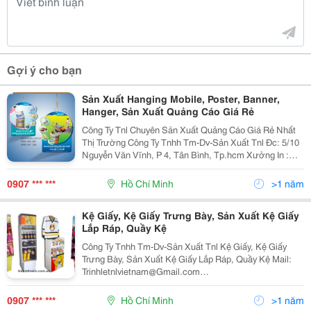
Gợi ý cho bạn
Sản Xuất Hanging Mobile, Poster, Banner,
Hanger, Sản Xuất Quảng Cáo Giá Rẻ
Công Ty Tnl Chuyên Sản Xuất Quảng Cáo Giá Rẻ Nhất
Thị Trường Công Ty Tnhh Tm-Dv-Sản Xuất Tnl Đc: 5/10
Nguyễn Văn Vĩnh, P 4, Tân Bình, Tp.hcm Xưởng In :
C14/36 Ky, Đường Số 6, Vĩnh Lộc B, Bình Chánh,
Tp.hcm Website: Www.tnlvietnam
0907 *** ***
Hồ Chí Minh
>1 năm
Kệ Giấy, Kệ Giấy Trưng Bày, Sản Xuất Kệ Giấy
Lắp Ráp, Quầy Kệ
Công Ty Tnhh Tm-Dv-Sản Xuất Tnl Kệ Giấy, Kệ Giấy
Trưng Bày, Sản Xuất Kệ Giấy Lắp Ráp, Quầy Kệ Mail:
Trinhletnlvietnam@Gmail.com
Linhhotnlvietnam@Gmail.com Công Ty Tnl Chúng Tôi
Chuyên Sản Xuất Quảng Cáo, Sản Xuất Posm Chuyên
0907 *** ***
Hồ Chí Minh
>1 năm
Nghiệp. Tn