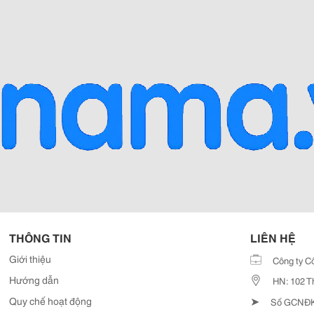
THÔNG TIN
LIÊN HỆ
Giới thiệu
Công ty C
Hướng dẫn
HN: 102 T
➤
Quy chế hoạt động
Số GCNĐKD