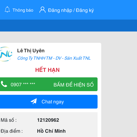
Đăng nhập / Đăng ký
Thông báo
Lê Thị Uyên
Công Ty TNHH TM - DV - Sản Xuất TNL
HẾT HẠN
0907 *** ***
BẤM ĐỂ HIỆN SỐ
Chat ngay
Mã số :
12120962
Địa điểm :
Hồ Chí Minh