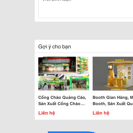
Gợi ý cho bạn
Cổng Chào Quảng Cáo,
Booth Gian Hàng, M
Sản Xuất Cổng Chào
Booth, Sản Xuất Q
Quảng Cáo Siêu Thị,
Cáo
Liên hệ
Liên hệ
Cổng Chào Giá Rẻ