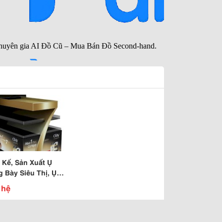
 Kế, Sản Xuất Ụ
g Bày Siêu Thị, Ụ
g Bày, Island
 hệ