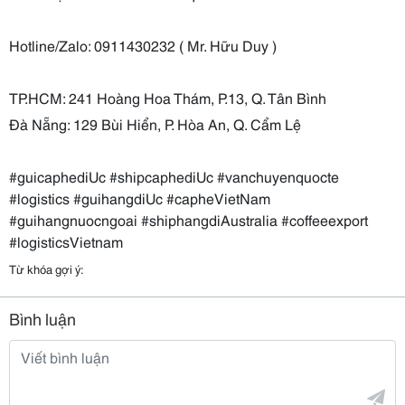
Hotline/Zalo: 0911430232 ( Mr. Hữu Duy )
TP.HCM: 241 Hoàng Hoa Thám, P.13, Q. Tân Bình
Đà Nẵng: 129 Bùi Hiển, P. Hòa An, Q. Cẩm Lệ
#guicaphediUc #shipcaphediUc #vanchuyenquocte
#logistics #guihangdiUc #capheVietNam
#guihangnuocngoai #shiphangdiAustralia #coffeeexport
#logisticsVietnam
Từ khóa gợi ý:
Bình luận