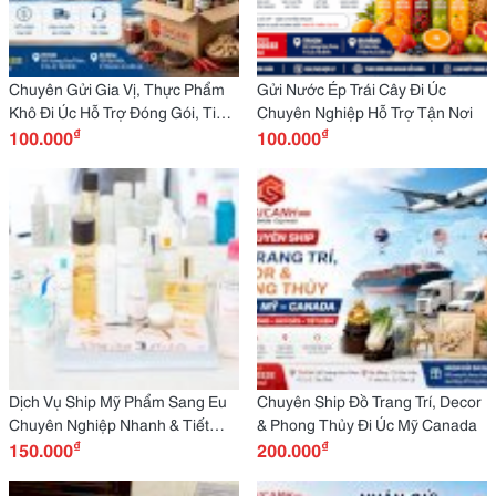
Chuyên Gửi Gia Vị, Thực Phẩm
Gửi Nước Ép Trái Cây Đi Úc
Khô Đi Úc Hỗ Trợ Đóng Gói, Tiết
Chuyên Nghiệp Hỗ Trợ Tận Nơi
₫
₫
Kiệm Chi Phí
100.000
100.000
Dịch Vụ Ship Mỹ Phẩm Sang Eu
Chuyên Ship Đồ Trang Trí, Decor
Chuyên Nghiệp Nhanh & Tiết
& Phong Thủy Đi Úc Mỹ Canada
₫
₫
Kiệm
150.000
200.000