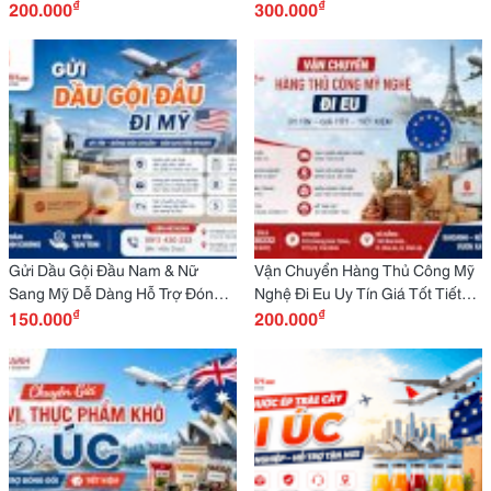
₫
₫
Dõi Dễ Dàng, Tiết Kiệm
200.000
Giao Hàng An Toàn
300.000
Gửi Dầu Gội Đầu Nam & Nữ
Vận Chuyển Hàng Thủ Công Mỹ
Sang Mỹ Dễ Dàng Hỗ Trợ Đóng
Nghệ Đi Eu Uy Tín Giá Tốt Tiết
₫
₫
Gói, Tiết Kiệm
150.000
Kiệm
200.000