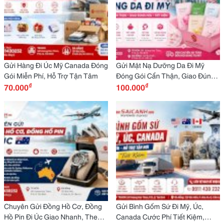
Gửi Hàng Đi Úc Mỹ Canada Đóng
Gửi Mặt Nạ Dưỡng Da Đi Mỹ
Gói Miễn Phí, Hỗ Trợ Tận Tâm
Đóng Gói Cẩn Thận, Giao Đúng
₫
₫
70.000
Hẹn, Tiết Kiệm
100.000
Chuyên Gửi Đồng Hồ Cơ, Đồng
Gửi Bình Gốm Sứ Đi Mỹ, Úc,
Hồ Pin Đi Úc Giao Nhanh, Theo
Canada Cước Phí Tiết Kiệm,