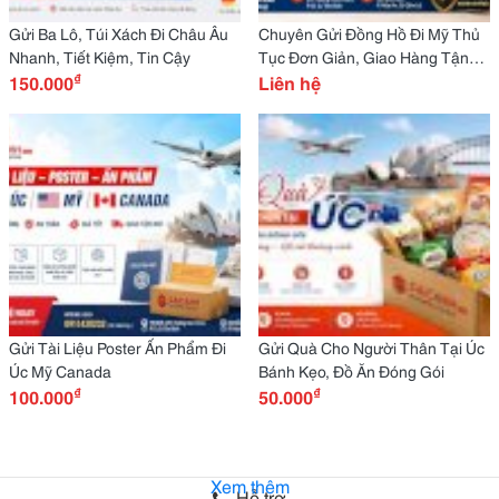
Gửi Ba Lô, Túi Xách Đi Châu Âu
Chuyên Gửi Đồng Hồ Đi Mỹ Thủ
Nhanh, Tiết Kiệm, Tin Cậy
Tục Đơn Giản, Giao Hàng Tận
₫
150.000
Nơi
Liên hệ
Gửi Tài Liệu Poster Ấn Phẩm Đi
Gửi Quà Cho Người Thân Tại Úc
Úc Mỹ Canada
Bánh Kẹo, Đồ Ăn Đóng Gói
₫
₫
100.000
50.000
Xem thêm
Hỗ trợ