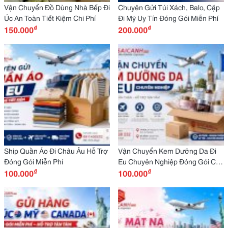
Vận Chuyển Đồ Dùng Nhà Bếp Đi
Chuyên Gửi Túi Xách, Balo, Cặp
Úc An Toàn Tiết Kiệm Chi Phí
Đi Mỹ Uy Tín Đóng Gói Miễn Phí
₫
₫
150.000
200.000
Ship Quần Áo Đi Châu Âu Hỗ Trợ
Vận Chuyển Kem Dưỡng Da Đi
Đóng Gói Miễn Phí
Eu Chuyên Nghiệp Đóng Gói Cẩn
₫
₫
100.000
Thận, Hỗ Trợ Tận Tâm
100.000