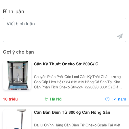
Bình luận
Gợi ý cho bạn
Cân Kỷ Thuật Oneko Str 200G/ G
Chuyên Phân Phối Các Loại Cân Kỷ Thât Chất Lượng
Cao Cấp Liên Hệ 0984 615 319 Hàng Có Sẵn Tại Kho
Cân Phân Tích Oneko Str-224 I (220G/0,0001G) Giá
Bán: 0 Vnđ 0 Vnđ Mô Tả Ngắn : Cân Điện Tử Phân Tích
Nhiều Tính Năng Vượt
10 triệu
Hà Nội
>1 năm
Cân Bàn Điện Tử 300Kg Cân Nông Sản
Đại Lí Chính Hãng Cân Điện Tử Oneko Scale Tại Việt