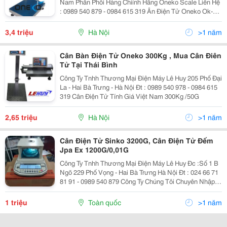
Nam Phân Phối Hàng Chiính Hãng Oneko Scale Liên Hệ
: 0989 540 879 - 0984 615 319 Ân Điện Tử Oneko Ok-
150 (150Kg/20G) Cân Bàn Điện Tử Oneko Scale Với
Khung Cân Được Thiết Kế Vô Cù
3,4 triệu
Hà Nội
>1 năm
Cân Bàn Điện Tử Oneko 300Kg , Mua Cân Điên
Tử Tại Thái Bình
Công Ty Tnhh Thương Mại Điện Máy Lê Huy 205 Phố Đại
La - Hai Bà Trưng - Hà Nội Đt : 0989 540 978 - 0984 615
319 Cân Điện Tử Tính Giá Việt Nam 300Kg /50G
2,65 triệu
Hà Nội
>1 năm
Cân Điện Tử Sinko 3200G, Cân Điện Tử Đếm
Jpa Ex 1200G/0,01G
Công Ty Tnhh Thương Mại Điện Máy Lê Huy Đc :Số 1 B
Ngõ 229 Phố Vọng - Hai Bà Trưng Hà Nội Đt : 024 66 71
81 91 - 0989 540 879 Công Ty Chúng Tôi Chuyên Nhập
Khẩu Và Phân Phối Các Loại Cân Điện Tử Hàng Chĩnh
Hãng Ình Ảnh Chi
1 triệu
Toàn quốc
>1 năm