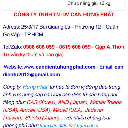
Chức năng giữ số kg
CÔNG TY TNHH TM-DV CÂN HƯNG PHÁT
Adress: 25/3/17 Bùi Quang Là – Phường 12 – Quận
Gò Vấp – TP.HCM
Tel/Zalo:
0908 608 059 - 0819 608 059 - Gặp A.Thơ
(
Tư vấn kỹ thuật và báo giá)
Website:www.
candientuhungphat.com
-
Email:
can
dientu2012@gmail.com
Công ty
Hưng Phát
tự hào là đơn vị đứng đầu trong
lĩnh vực cung cấp các loại cân điện tử các
hãng nổi
tiếng như:
CAS (Korea),
AND (Japan)
,
Mettler Toledo
(USA)
,
Amcell (USA)
,
Mkcell (USA)
,
Jadever
(Taiwan)
,
Shinko (Japan)
,
...
với nhiều chủng loại
phong phú như:
Trạm cân điện tử
/
T
rạm cân ô