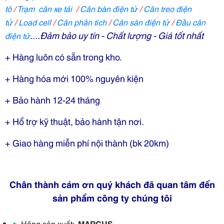
tô
/
T
rạm cân xe tải
/
C
ân bàn điện tử
/
C
ân treo điện
tử
/
Load cell
/
C
ân phân tích
/
C
ân sàn điện tử
/
Đầu cân
....Đảm bảo uy tín - Chất lượng - Giá tốt nhất
điện tử
+ Hàng luôn có sẵn trong kho.
+ Hàng hóa mới 100% nguyên kiện
+ Bảo hành 12-24 tháng
+ Hổ trợ kỹ thuật, bảo hành tận nơi.
+ Giao hàng miễn phí nội thành (bk 20km)
Chân thành cám ơn quý khách đã quan tâm đến
sản phẩm công ty chúng tôi
▶
Hãng sản xuất:
MARCUS