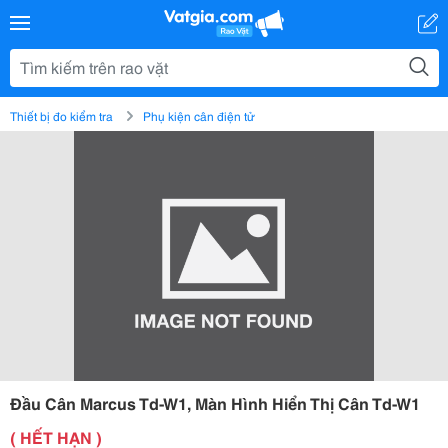
Thiết bị đo kiểm tra
Phụ kiện cân điện tử
Đầu Cân Marcus Td-W1, Màn Hình Hiển Thị Cân Td-W1
( HẾT HẠN )