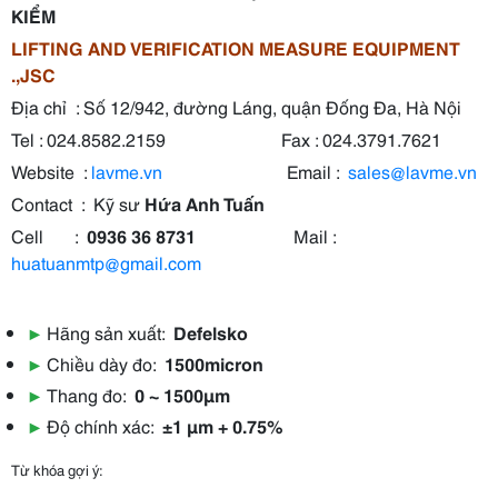
KIỂM
LIFTING AND VERIFICATION MEASURE EQUIPMENT
.,JSC
Địa chỉ : Số 12/942, đường Láng, quận Đống Đa, Hà Nội
Tel : 024.8582.2159 Fax : 024.3791.7621
Website :
lavme.vn
Email :
sales@lavme.vn
Contact : Kỹ sư
Hứa Anh Tuấn
Cell :
0936 36 8731
Mail :
huatuanmtp@gmail.com
▶
Hãng sản xuất:
Defelsko
▶
Chiều dày đo:
1500micron
▶
Thang đo:
0 ~ 1500µm
▶
Độ chính xác:
±1 μm + 0.75%
Từ khóa gợi ý: