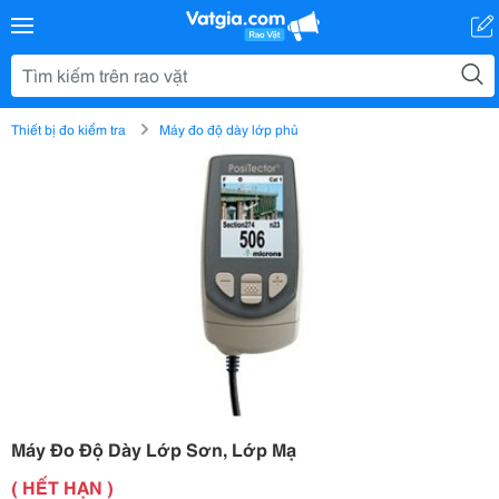
Thiết bị đo kiểm tra
Máy đo độ dày lớp phủ
Máy Đo Độ Dày Lớp Sơn, Lớp Mạ
( HẾT HẠN )