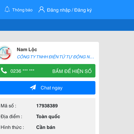
Đăng nhập / Đăng ký
Thông báo
Nam Lộc
C
ÔNG TY TNHH ĐIỆN TỬ TỰ ĐỘNG NAM LỘC
0236 *** ***
BẤM ĐỂ HIỆN SỐ
Chat ngay
Mã số :
17938389
Địa điểm :
Toàn quốc
Hình thức :
Cần bán