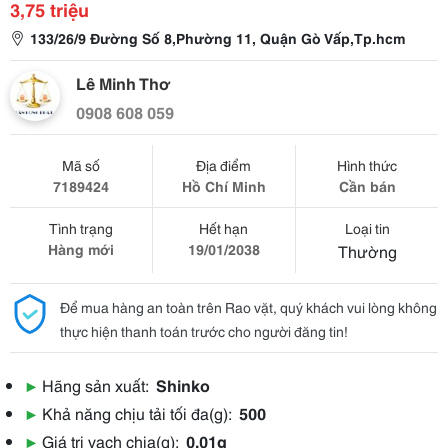
3,75 triệu
133/26/9 Đường Số 8,Phường 11, Quận Gò Vấp,Tp.hcm
Lê Minh Thơ
0908 608 059
Mã số
Địa điểm
Hình thức
7189424
Hồ Chí Minh
Cần bán
Tình trạng
Hết hạn
Loại tin
Hàng mới
19/01/2038
Thường
Để mua hàng an toàn trên Rao vặt, quý khách vui lòng không
thực hiện thanh toán trước cho người đăng tin!
▶
Hãng sản xuất:
Shinko
▶
Khả năng chịu tải tối đa(g):
500
▶
Giá trị vạch chia(g):
0.01g