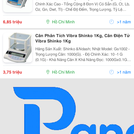
Chính Xác Cao - Tổng Cộng 8 Đơn Vị Có Sẵn (G, Ct, Lb,
Oz, Gn, Dwt, Tl) - Chế Độ Đếm, Trọng Lượng, Tỷ Lệ
Phần Trăm - Tự Động Đèn Nền Màu Xanh (80 Giờ Sử
Dụng Liên Tục) - Pin Sạc - R
6,85 triệu
Hồ Chí Minh
>1 năm
Cân Phân Tích Vibra Shinko 1Kg, Cân Điện Tử
Vibra Shinko 1Kg
Hãng Sản Xuất: Shinko &Ndash; Nhật Model: Gs1002 -
Trọng Lượng Cân: 1000(G). - Độ Chính Xác: 10 -1 G
(0.1G) - Khả Năng Cân X Khả Năng Đọc: 1000Gx0.1G -
Ứng Dụng:cân Khối Lượng, Kg/G - Trừ Bì: Có Chức
Năng Trừ Bì - Thời Gian Ổn Định: 3 G
3,75 triệu
Hồ Chí Minh
>1 năm