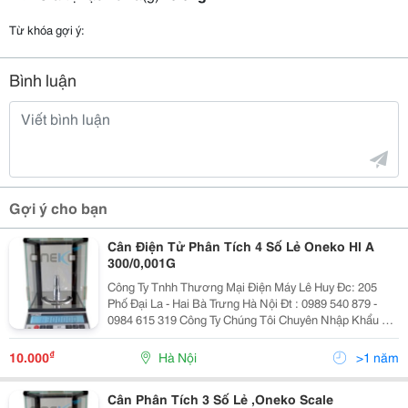
Từ khóa gợi ý:
Bình luận
Gợi ý cho bạn
Cân Điện Tử Phân Tích 4 Số Lẻ Oneko Hl A
300/0,001G
Công Ty Tnhh Thương Mại Điện Máy Lê Huy Đc: 205
Phố Đại La - Hai Bà Trưng Hà Nội Đt : 0989 540 879 -
0984 615 319 Công Ty Chúng Tôi Chuyên Nhập Khẩu Và
Phân Phối Các Loại Cân Điện Tử Kỹ Thuật Hàng Chính
Hãng Cân Phân Tích Oneko Hl-3
₫
10.000
Hà Nội
>1 năm
Cân Phân Tích 3 Số Lẻ ,Oneko Scale