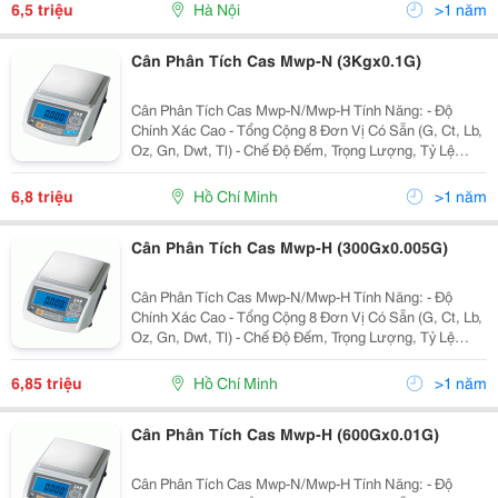
6,5 triệu
Hà Nội
>1 năm
Cân Phân Tích Cas Mwp-N (3Kgx0.1G)
Cân Phân Tích Cas Mwp-N/Mwp-H Tính Năng: - Độ
Chính Xác Cao - Tổng Cộng 8 Đơn Vị Có Sẵn (G, Ct, Lb,
Oz, Gn, Dwt, Tl) - Chế Độ Đếm, Trọng Lượng, Tỷ Lệ
Phần Trăm - Tự Động Đèn Nền Màu Xanh (80 Giờ Sử
Dụng Liên Tục) - Pin Sạc - R
6,8 triệu
Hồ Chí Minh
>1 năm
Cân Phân Tích Cas Mwp-H (300Gx0.005G)
Cân Phân Tích Cas Mwp-N/Mwp-H Tính Năng: - Độ
Chính Xác Cao - Tổng Cộng 8 Đơn Vị Có Sẵn (G, Ct, Lb,
Oz, Gn, Dwt, Tl) - Chế Độ Đếm, Trọng Lượng, Tỷ Lệ
Phần Trăm - Tự Động Đèn Nền Màu Xanh (80 Giờ Sử
Dụng Liên Tục) - Pin Sạc - R
6,85 triệu
Hồ Chí Minh
>1 năm
Cân Phân Tích Cas Mwp-H (600Gx0.01G)
Cân Phân Tích Cas Mwp-N/Mwp-H Tính Năng: - Độ