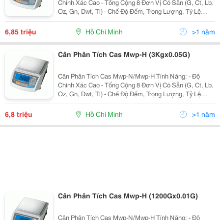
Chính Xác Cao - Tổng Cộng 8 Đơn Vị Có Sẵn (G, Ct, Lb,
Oz, Gn, Dwt, Tl) - Chế Độ Đếm, Trọng Lượng, Tỷ Lệ
Phần Trăm - Tự Động Đèn Nền Màu Xanh (80 Giờ Sử
Dụng Liên Tục) - Pin Sạc - R
6,85 triệu
Hồ Chí Minh
>1 năm
Cân Phân Tích Cas Mwp-H (3Kgx0.05G)
Cân Phân Tích Cas Mwp-N/Mwp-H Tính Năng: - Độ
Chính Xác Cao - Tổng Cộng 8 Đơn Vị Có Sẵn (G, Ct, Lb,
Oz, Gn, Dwt, Tl) - Chế Độ Đếm, Trọng Lượng, Tỷ Lệ
Phần Trăm - Tự Động Đèn Nền Màu Xanh (80 Giờ Sử
Dụng Liên Tục) - Pin Sạc - R
6,8 triệu
Hồ Chí Minh
>1 năm
Cân Phân Tích Cas Mwp-H (1200Gx0.01G)
Cân Phân Tích Cas Mwp-N/Mwp-H Tính Năng: - Độ