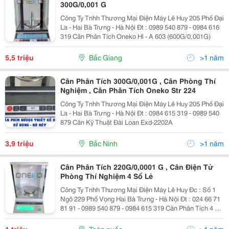
300G/0,001 G
Công Ty Tnhh Thương Mại Điện Máy Lê Huy 205 Phố Đại
La - Hai Bà Trưng - Hà Nội Đt : 0989 540 879 - 0984 616
319 Cân Phân Tích Oneko Hl - A 603 (600G/0,001G)
5,5 triệu
Bắc Giang
>1 năm
Cân Phân Tích 300G/0,001G , Cân Phòng Thí
Nghiệm , Cân Phân Tích Oneko Str 224
Công Ty Tnhh Thương Mại Điện Máy Lê Huy 205 Phố Đại
La - Hai Bà Trưng - Hà Nội Đt : 0984 615 319 - 0989 540
879 Cân Kỹ Thuật Đài Loan Exd-2202A
3,9 triệu
Bắc Ninh
>1 năm
Cân Phân Tích 220G/0,0001 G , Cân Điện Tử
Phòng Thí Nghiệm 4 Số Lẻ
Công Ty Tnhh Thương Mại Điện Máy Lê Huy Đc : Số 1
Ngõ 229 Phố Vọng Hai Bà Trưng - Hà Nội Đt : 024 66 71
81 91 - 0989 540 879 - 0984 615 319 Cân Phân Tích 4 Số
Lẻ Oneko Str-224(220G/0,0001G) Cân Phân Tích Cơ
Bản 4 Số Lẻ Str-224 I Cu