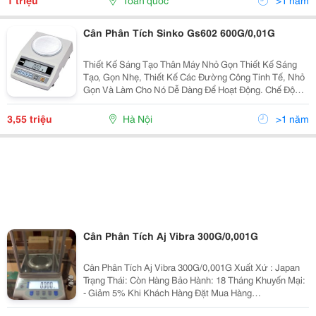
1 triệu
Toàn quốc
>1 năm
Cân Phân Tích Sinko Gs602 600G/0,01G
Thiết Kế Sáng Tạo Thân Máy Nhỏ Gọn Thiết Kế Sáng
Tạo, Gọn Nhẹ, Thiết Kế Các Đường Công Tinh Tế, Nhỏ
Gọn Và Làm Cho Nó Dễ Dàng Để Hoạt Động. Chế Độ
Lựa Chọn Các Đơn Vị Người Dùng Có Thể
3,55 triệu
Hà Nội
>1 năm
Cân Phân Tích Aj Vibra 300G/0,001G
Cân Phân Tích Aj Vibra 300G/0,001G Xuất Xứ : Japan
Trạng Thái: Còn Hàng Bảo Hành: 18 Tháng Khuyến Mại:
- Giảm 5% Khi Khách Hàng Đặt Mua Hàng
Online.hotline : 0989 540 879 Vận Chuyển: