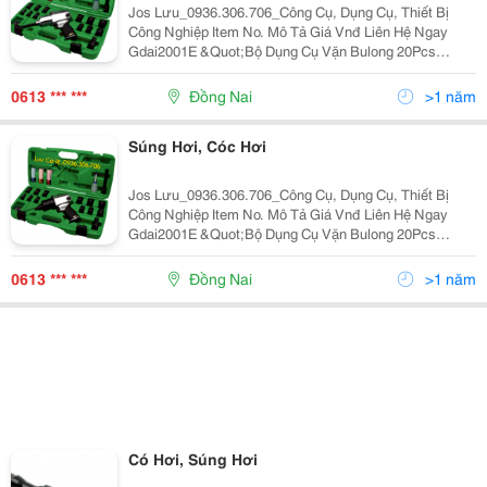
Jos Lưu_0936.306.706_Công Cụ, Dụng Cụ, Thiết Bị
Công Nghiệp Item No. Mô Tả Giá Vnđ Liên Hệ Ngay
Gdai2001E &Quot;Bộ Dụng Cụ Vặn Bulong 20Pcs
1/2&Quot;&Quot; Toptul Gdai2001E Súng Bắn Bulon
Kaaa1650B,Tuýp Lục Giác 1/2&Quot;&Quot; Tuýp Đen
0613 *** ***
Đồng Nai
>1 năm
Lục Giác Kab
Súng Hơi, Cóc Hơi
Jos Lưu_0936.306.706_Công Cụ, Dụng Cụ, Thiết Bị
Công Nghiệp Item No. Mô Tả Giá Vnđ Liên Hệ Ngay
Gdai2001E &Quot;Bộ Dụng Cụ Vặn Bulong 20Pcs
1/2&Quot;&Quot; Toptul Gdai2001E Súng Bắn Bulon
Kaaa1650B,Tuýp Lục Giác 1/2&Quot;&Quot; Tuýp Đen
0613 *** ***
Đồng Nai
>1 năm
Lục Giác Kab
Có Hơi, Súng Hơi