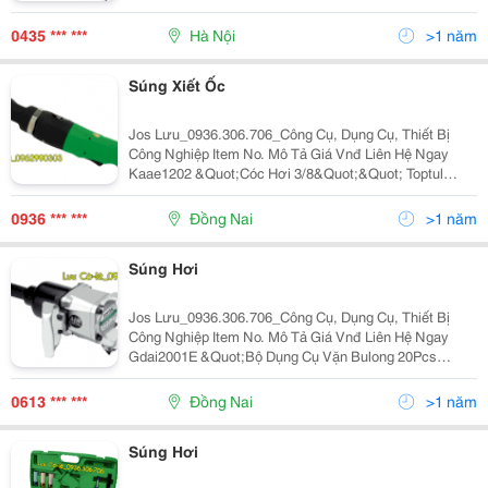
9000V/P Áp Lực Khí: 6-8 Kg/Cm2 Trọng Lượng: 3.0 Kg
Cỡ Dây Khí Nén: 6Mm Kiểu Búa: Búa Kép
0435 *** ***
Hà Nội
>1 năm
Súng Xiết Ốc
Jos Lưu_0936.306.706_Công Cụ, Dụng Cụ, Thiết Bị
Công Nghiệp Item No. Mô Tả Giá Vnđ Liên Hệ Ngay
Kaae1202 &Quot;Cóc Hơi 3/8&Quot;&Quot; Toptul
Kaae1202 20Ft-Lb(Max 30Ft-Lb) Dải Cân Lực :
&Quot;&Quot;30 Ft-Lb/41 Nm, Tốc Độ Không Tải: 350
0936 *** ***
Đồng Nai
>1 năm
Rpm, Áp Suất
Súng Hơi
Jos Lưu_0936.306.706_Công Cụ, Dụng Cụ, Thiết Bị
Công Nghiệp Item No. Mô Tả Giá Vnđ Liên Hệ Ngay
Gdai2001E &Quot;Bộ Dụng Cụ Vặn Bulong 20Pcs
1/2&Quot;&Quot; Toptul Gdai2001E Súng Bắn Bulon
Kaaa1650B,Tuýp Lục Giác 1/2&Quot;&Quot; Tuýp Đen
0613 *** ***
Đồng Nai
>1 năm
Lục Giác Kab
Súng Hơi