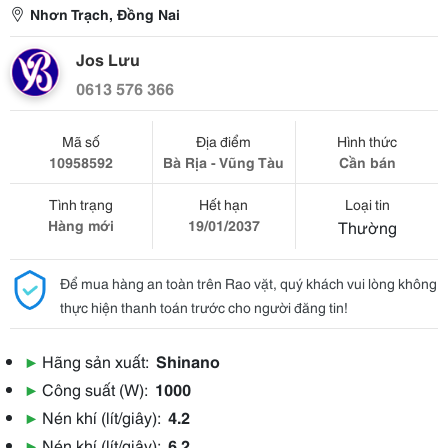
Nhơn Trạch, Đồng Nai
Jos Lưu
0613 576 366
Mã số
Địa điểm
Hình thức
10958592
Bà Rịa - Vũng Tàu
Cần bán
Tình trạng
Hết hạn
Loại tin
Hàng mới
19/01/2037
Thường
Để mua hàng an toàn trên Rao vặt, quý khách vui lòng không
thực hiện thanh toán trước cho người đăng tin!
▶
Hãng sản xuất:
Shinano
▶
Công suất (W):
1000
▶
Nén khí (lít/giây):
4.2
▶
Nén khí (lít/giây):
6.2