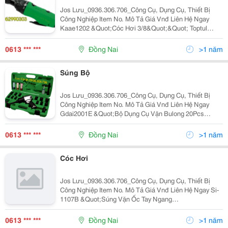
Jos Lưu_0936.306.706_Công Cụ, Dụng Cụ, Thiết Bị
Công Nghiệp Item No. Mô Tả Giá Vnđ Liên Hệ Ngay
Kaae1202 &Quot;Cóc Hơi 3/8&Quot;&Quot; Toptul
Kaae1202 20Ft-Lb(Max 30Ft-Lb) Dải Cân Lực :
&Quot;&Quot;30 Ft-Lb/41 Nm, Tốc Độ Không Tải: 350
0613 *** ***
Đồng Nai
>1 năm
Rpm, Áp Suất
Súng Bộ
Jos Lưu_0936.306.706_Công Cụ, Dụng Cụ, Thiết Bị
Công Nghiệp Item No. Mô Tả Giá Vnđ Liên Hệ Ngay
Gdai2001E &Quot;Bộ Dụng Cụ Vặn Bulong 20Pcs
1/2&Quot;&Quot; Toptul Gdai2001E Súng Bắn Bulon
Kaaa1650B,Tuýp Lục Giác 1/2&Quot;&Quot; Tuýp Đen
0613 *** ***
Đồng Nai
>1 năm
Lục Giác Kab
Cóc Hơi
Jos Lưu_0936.306.706_Công Cụ, Dụng Cụ, Thiết Bị
Công Nghiệp Item No. Mô Tả Giá Vnđ Liên Hệ Ngay Si-
1107B &Quot;Súng Vặn Ốc Tay Ngang
1/4&Quot;&Quot; Shinano Si-1107B Kích Thước Đầu
Vặn: 1/4/(6.35)In/(Mm) Momen Xoắn Lớn Nhất: 30Nm
0613 *** ***
Đồng Nai
>1 năm
Momen Xoắ