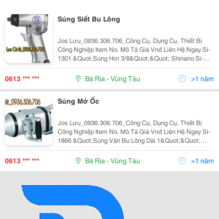
Súng Siết Bu Lông
Jos Lưu_0936.306.706_Công Cụ, Dụng Cụ, Thiết Bị
Công Nghiệp Item No. Mô Tả Giá Vnđ Liên Hệ Ngay Si-
1301 &Quot;Súng Hơi 3/8&Quot;&Quot; Shinano Si-
1301 Moomen Xoắn Cực Đại Nm(Ft-Lb) : 70(52)Nm Mô
Men Xoắn Khi Làm Việc Nm(Ft-Lb) : 0-65(0-48)
0613 *** ***
Bà Rịa - Vũng Tàu
>1 năm
Súng Mở Ốc
Jos Lưu_0936.306.706_Công Cụ, Dụng Cụ, Thiết Bị
Công Nghiệp Item No. Mô Tả Giá Vnđ Liên Hệ Ngay Si-
1866 &Quot;Súng Vặn Bu Lông Dài 1&Quot;&Quot;
Shinano Si-1866 Momen Xoắn Lớn Nhất: 2,400 Nm
Momen Xoắn Làm Việc: 880-2,100 Nm Kích Thước Bu
0613 *** ***
Bà Rịa - Vũng Tàu
>1 năm