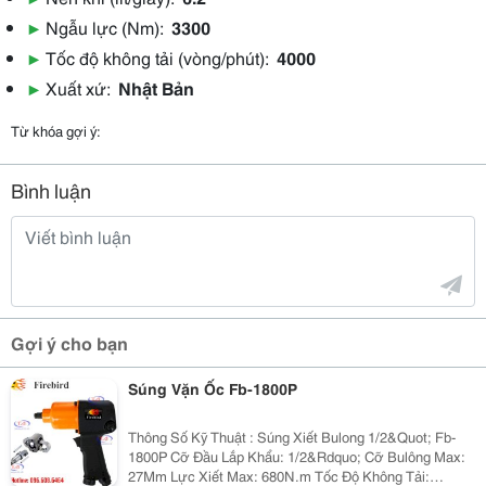
▶
Ngẫu lực (Nm):
3300
▶
Tốc độ không tải (vòng/phút):
4000
▶
Xuất xứ:
Nhật Bản
Từ khóa gợi ý:
Bình luận
Gợi ý cho bạn
Súng Vặn Ốc Fb-1800P
Thông Số Kỹ Thuật : Súng Xiết Bulong 1/2&Quot; Fb-
1800P Cỡ Đầu Lắp Khẩu: 1/2&Rdquo; Cỡ Bulông Max:
27Mm Lực Xiết Max: 680N.m Tốc Độ Không Tải: