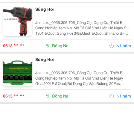
Súng Hơi
Jos Lưu_0936.306.706_Công Cụ, Dụng Cụ, Thiết Bị
Công Nghiệp Item No. Mô Tả Giá Vnđ Liên Hệ Ngay Si-
1301 &Quot;Súng Hơi 3/8&Quot;&Quot; Shinano Si-
1301 Moomen Xoắn Cực Đại Nm(Ft-Lb) : 70(52)Nm Mô
Men Xoắn Khi Làm Việc Nm(Ft-Lb) : 0-65(0-48)
0613 *** ***
Đồng Nai
>1 năm
Súng Hơi
Jos Lưu_0936.306.706_Công Cụ, Dụng Cụ, Thiết Bị
Công Nghiệp Item No. Mô Tả Giá Vnđ Liên Hệ Ngay
Gdai2001E &Quot;Bộ Dụng Cụ Vặn Bulong 20Pcs
1/2&Quot;&Quot; Toptul Gdai2001E Súng Bắn Bulon
Kaaa1650B,Tuýp Lục Giác 1/2&Quot;&Quot; Tuýp Đen
0613 *** ***
Đồng Nai
>1 năm
Lục Giác Kab